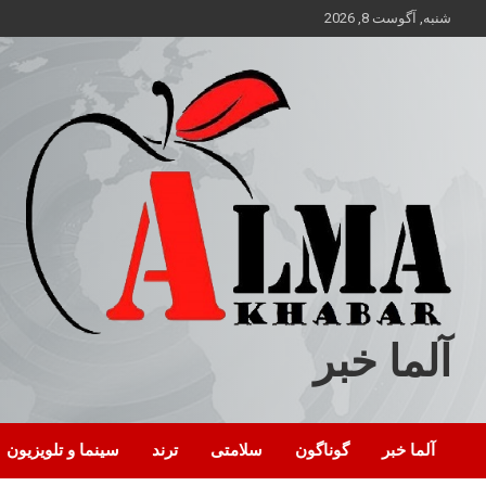
ه
شنبه, آگوست 8, 2026
حتوا
روید
آلما خبر
آلما خبر
گوناگون
سلامتی
ترند
سینما و تلویزیون