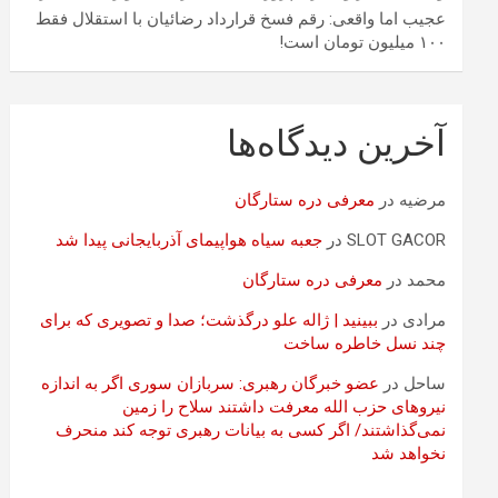
عجیب اما واقعی: رقم فسخ قرارداد رضائیان با استقلال فقط
۱۰۰ میلیون تومان است!
آخرین دیدگاه‌ها
مرضیه
در
معرفی دره ستارگان
SLOT GACOR
در
جعبه سیاه هواپیمای آذربایجانی پیدا شد
محمد
در
معرفی دره ستارگان
مرادی
در
ببینید | ژاله علو درگذشت؛ صدا و تصویری که برای
چند نسل خاطره ساخت
ساحل
در
عضو خبرگان رهبری: سربازان سوری اگر به اندازه
نیروهای حزب الله معرفت داشتند سلاح را زمین
نمی‌گذاشتند/ اگر کسی به بیانات رهبری توجه کند منحرف
نخواهد شد