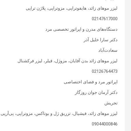
لیزر موهای زائد، هایفوتراپی، مزوتراپی، پلاژن تراپی
02147617000
دستگاه‌های مدرن و اپراتور تخصصی مرد
دکتر سارا خلیل آذر
سعادت‌آباد
لیزر موهای زائد بدن آقایان، مزوژل، فیلر، لیزر فرکشنال
02126764473
اپراتور مرد و فضای اختصاصی
دکتر آرمان جوان روزگار
تجریش
لیزر موهای زائد، فیشیال، تزریق ژل و بوتاکس، مزوتراپی، پی‌آر‌پی
09044000846