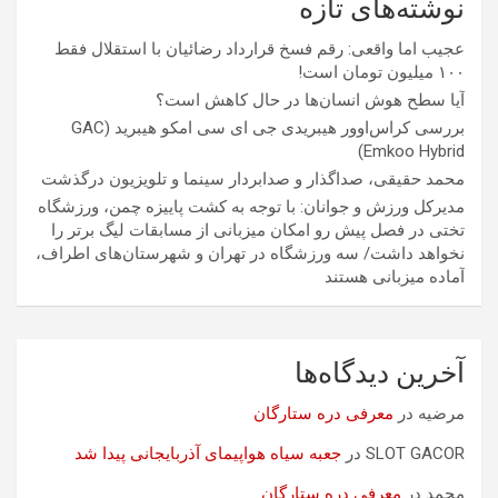
نوشته‌های تازه
عجیب اما واقعی: رقم فسخ قرارداد رضائیان با استقلال فقط
۱۰۰ میلیون تومان است!
آیا سطح هوش انسان‌ها در حال کاهش است؟
بررسی کراس‌اوور هیبریدی جی ای سی امکو هیبرید (GAC
Emkoo Hybrid)
محمد حقیقی، صداگذار و صدابردار سینما و تلویزیون درگذشت
مدیرکل ورزش و جوانان: با توجه به کشت پاییزه چمن، ورزشگاه
تختی در فصل پیش رو امکان میزبانی از مسابقات لیگ برتر را
نخواهد داشت/ سه ورزشگاه در تهران و شهرستان‌های اطراف،
آماده میزبانی هستند
آخرین دیدگاه‌ها
مرضیه
در
معرفی دره ستارگان
SLOT GACOR
در
جعبه سیاه هواپیمای آذربایجانی پیدا شد
محمد
در
معرفی دره ستارگان