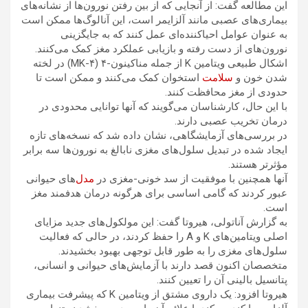
این مطالعه گفت: از آنجایی که از بین رفتن نورون‌ها از نشانه‌های
بیماری‌های عصبی مانند آلزایمر است، این آنالوگ‌ها ممکن است
به عنوان عوامل احیاکننده‌ای عمل کنند که به جایگزینی
نورون‌های از دست رفته و بازیابی عملکرد مغز کمک می‌کنند.
اشکال طبیعی ویتامین K از جمله مناکینون-۴ (MK-۴) در لخته
شدن خون و
سلامت
استخوان کمک می‌کنند و ممکن است تا
حدودی از مغز محافظت کنند.
با این حال، کارشناسان می‌گویند که آنها توانایی محدودی در
درمان تخریب عصبی دارند.
در بررسی‌های آزمایشگاهی، نشان داده شد که نسخه‌های تازه
ایجاد شده در تبدیل سلول‌های مغزی نابالغ به نورون‌ها سه برابر
مؤثرتر هستند.
آنها همچنین با موفقیت از سد خونی-مغزی در
مدل
‌های حیوانی
عبور کردند که گامی اساسی برای هرگونه درمان هدفمند مغز
است.
به گزارش آناتولی، هیروتا گفت: این مولکول‌های جدید مزایای
اصلی ویتامین‌های K و A را حفظ کردند، در حالی که فعالیت
سلول‌های مغزی را به طور قابل توجهی بهبود بخشیدند.
متخصصان اکنون قصد دارند با آزمایش‌های حیوانی و انسانی،
پتانسیل بالینی آن را تعیین کنند.
هیروتا افزود: یک داروی مشتق از ویتامین K که پیشرفت بیماری