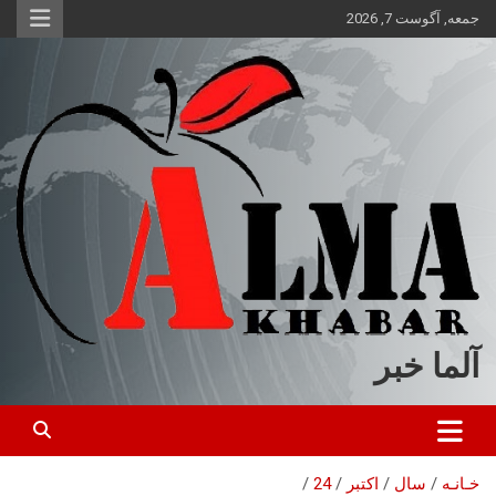
ه
جمعه, آگوست 7, 2026
حتوا
روید
آلما خبر
خـانـه
سال
اکتبر
24