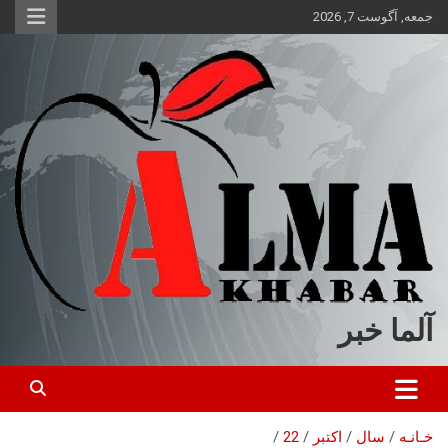
ه
جمعه, آگوست 7, 2026
حتوا
روید
آلما خبر
خـانـه
سال
اکتبر
22