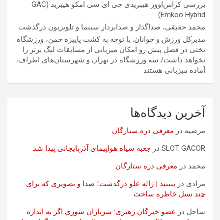
بررسی کراس‌اوور هیبریدی جی ای سی امکو هیبرید (GAC
Emkoo Hybrid)
محمد حقیقی، صداگذار و صدابردار سینما و تلویزیون درگذشت
مدیرکل ورزش و جوانان: با توجه به کشت پاییزه چمن، ورزشگاه
تختی در فصل پیش رو امکان میزبانی از مسابقات لیگ برتر را
نخواهد داشت/ سه ورزشگاه در تهران و شهرستان‌های اطراف،
آماده میزبانی هستند
آخرین دیدگاه‌ها
مرضیه
در
معرفی دره ستارگان
SLOT GACOR
در
جعبه سیاه هواپیمای آذربایجانی پیدا شد
محمد
در
معرفی دره ستارگان
مرادی
در
ببینید | ژاله علو درگذشت؛ صدا و تصویری که برای
چند نسل خاطره ساخت
ساحل
در
عضو خبرگان رهبری: سربازان سوری اگر به اندازه