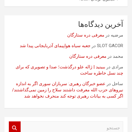
آخرین دیدگاه‌ها
مرضیه
در
معرفی دره ستارگان
SLOT GACOR
در
جعبه سیاه هواپیمای آذربایجانی پیدا شد
محمد
در
معرفی دره ستارگان
مرادی
در
ببینید | ژاله علو درگذشت؛ صدا و تصویری که برای
چند نسل خاطره ساخت
ساحل
در
عضو خبرگان رهبری: سربازان سوری اگر به اندازه
نیروهای حزب الله معرفت داشتند سلاح را زمین نمی‌گذاشتند/
اگر کسی به بیانات رهبری توجه کند منحرف نخواهد شد
ج
س