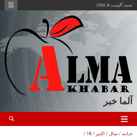
ه
شنبه, آگوست 8, 2026
حتوا
روید
آلما خبر
خـانـه
سال
اکتبر
18