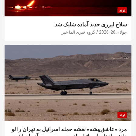
ترند
سلاح لیزری جدید آماده شلیک شد
جولای 26, 2026
گروه خبری آلما خبر
ترند
مرد «عاشق‌پیشه» نقشه حمله اسرائیل به تهران را لو