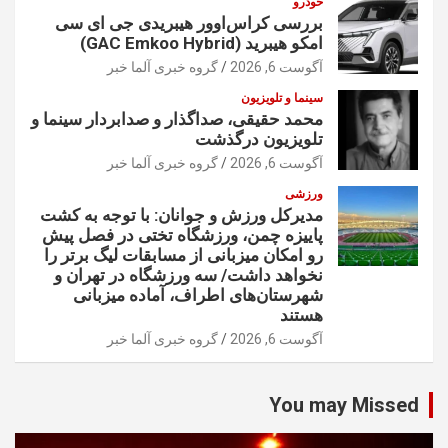
خودرو
بررسی کراس‌اوور هیبریدی جی ای سی
امکو هیبرید (GAC Emkoo Hybrid)
آگوست 6, 2026
گروه خبری آلما خبر
سینما و تلویزیون
محمد حقیقی، صداگذار و صدابردار سینما و
تلویزیون درگذشت
آگوست 6, 2026
گروه خبری آلما خبر
ورزشی
مدیرکل ورزش و جوانان: با توجه به کشت
پاییزه چمن، ورزشگاه تختی در فصل پیش
رو امکان میزبانی از مسابقات لیگ برتر را
نخواهد داشت/ سه ورزشگاه در تهران و
شهرستان‌های اطراف، آماده میزبانی
هستند
آگوست 6, 2026
گروه خبری آلما خبر
You may Missed