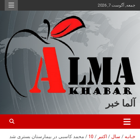
ه
جمعه, آگوست 7, 2026
حتوا
روید
آلما خبر
خـانـه
سال
اکتبر
10
محمد کاسبی در بیمارستان بستری شد