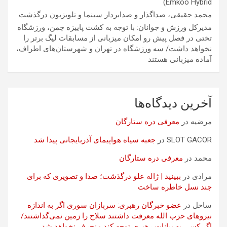
Emkoo Hybrid)
محمد حقیقی، صداگذار و صدابردار سینما و تلویزیون درگذشت
مدیرکل ورزش و جوانان: با توجه به کشت پاییزه چمن، ورزشگاه
تختی در فصل پیش رو امکان میزبانی از مسابقات لیگ برتر را
نخواهد داشت/ سه ورزشگاه در تهران و شهرستان‌های اطراف،
آماده میزبانی هستند
آخرین دیدگاه‌ها
مرضیه
در
معرفی دره ستارگان
SLOT GACOR
در
جعبه سیاه هواپیمای آذربایجانی پیدا شد
محمد
در
معرفی دره ستارگان
مرادی
در
ببینید | ژاله علو درگذشت؛ صدا و تصویری که برای
چند نسل خاطره ساخت
ساحل
در
عضو خبرگان رهبری: سربازان سوری اگر به اندازه
نیروهای حزب الله معرفت داشتند سلاح را زمین نمی‌گذاشتند/
اگر کسی به بیانات رهبری توجه کند منحرف نخواهد شد