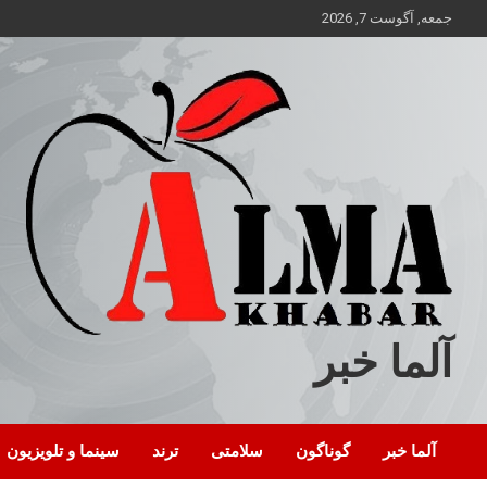
ه
جمعه, آگوست 7, 2026
حتوا
روید
آلما خبر
آلما خبر
گوناگون
سلامتی
ترند
سینما و تلویزیون