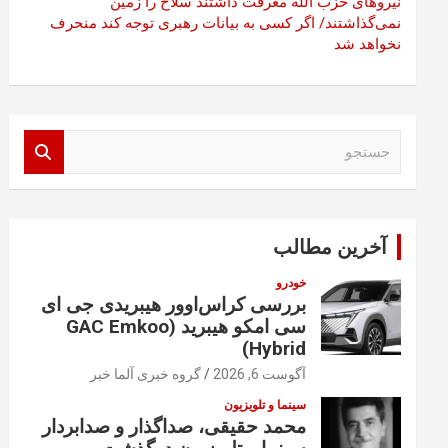
نیروهای حزب الله معرفت داشتند سلاح را زمین
نمی‌گذاشتند/ اگر کسی به بیانات رهبری توجه کند منحرف
نخواهد شد
ج
س
ت
ج
و
آخرین مطالب
خودرو
بررسی کراس‌اوور هیبریدی جی ای
سی امکو هیبرید (GAC Emkoo
Hybrid)
آگوست 6, 2026
گروه خبری آلما خبر
سینما و تلویزیون
محمد حقیقی، صداگذار و صدابردار