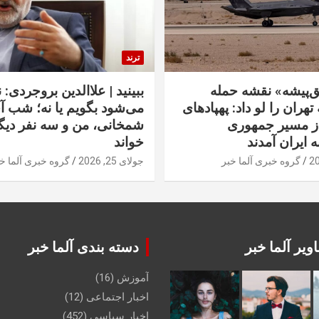
ترند
‌پیشه» نقشه حمله
ببینید | علاالدین بروجردی: 
تهران را لو داد: پهپادهای
می‌شود بگویم یا نه؛ شب آ
از مسیر جمهوری
شمخانی، من و سه نفر دیگر
ه ایران آمدند
خواند
گروه خبری آلما خبر
جولای 25, 2026
گروه خبری آلما خ
ویر آلما خبر
دسته بندی آلما خبر
آموزش
(16)
اخبار اجتماعی
(12)
اخبار سیاسی
(452)