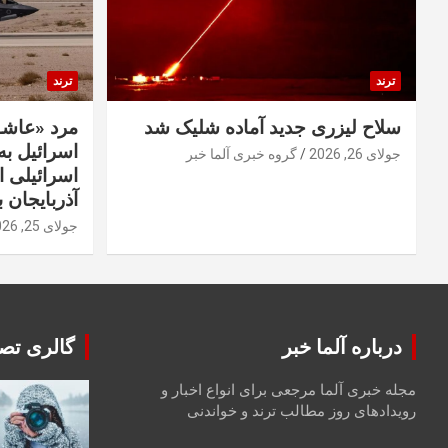
ترند
ترند
سلاح لیزری جدید آماده شلیک شد
مرد «عاشق
اسرائیل به 
جولای 26, 2026
گروه خبری آلما خبر
اسرائیلی 
آذربایجان ب
جولای 25, 2026
درباره آلما خبر
گالری تصا
مجله خبری آلما مرجعی برای انواع اخبار و
رویدادهای روز مطالب ترند و خواندنی