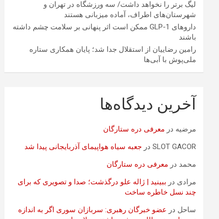
لیگ برتر را نخواهد داشت/ سه ورزشگاه در تهران و
شهرستان‌های اطراف، آماده میزبانی هستند
داروهای GLP-1 ممکن است اثر پنهانی بر سلامت چشم داشته
باشند
رامین رضاییان از استقلال جدا شد؛ پایان همکاری ستاره
ملی‌پوش با آبی‌ها
آخرین دیدگاه‌ها
مرضیه
در
معرفی دره ستارگان
SLOT GACOR
در
جعبه سیاه هواپیمای آذربایجانی پیدا شد
محمد
در
معرفی دره ستارگان
مرادی
در
ببینید | ژاله علو درگذشت؛ صدا و تصویری که برای
چند نسل خاطره ساخت
ساحل
در
عضو خبرگان رهبری: سربازان سوری اگر به اندازه