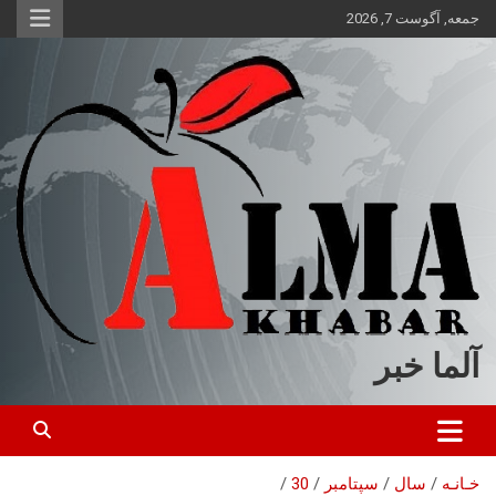
ه
جمعه, آگوست 7, 2026
حتوا
روید
آلما خبر
خـانـه
سال
سپتامبر
30