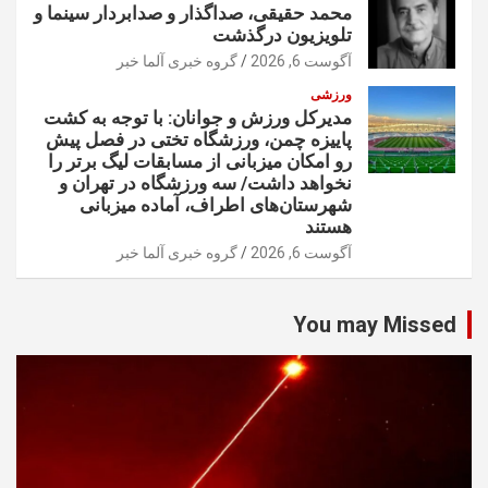
محمد حقیقی، صداگذار و صدابردار سینما و
تلویزیون درگذشت
آگوست 6, 2026
گروه خبری آلما خبر
ورزشی
مدیرکل ورزش و جوانان: با توجه به کشت
پاییزه چمن، ورزشگاه تختی در فصل پیش
رو امکان میزبانی از مسابقات لیگ برتر را
نخواهد داشت/ سه ورزشگاه در تهران و
شهرستان‌های اطراف، آماده میزبانی
هستند
آگوست 6, 2026
گروه خبری آلما خبر
You may Missed