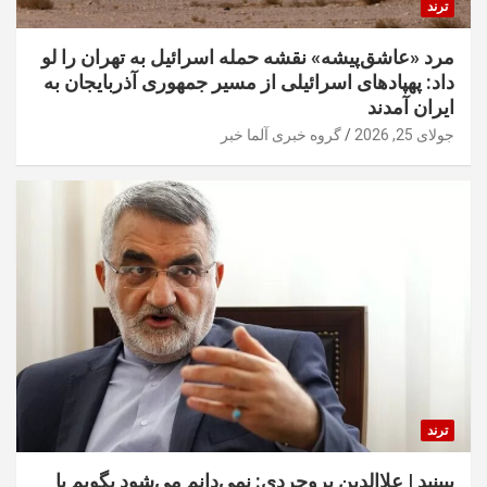
ترند
مرد «عاشق‌پیشه» نقشه حمله اسرائیل به تهران را لو
داد: پهپادهای اسرائیلی از مسیر جمهوری آذربایجان به
ایران آمدند
جولای 25, 2026
گروه خبری آلما خبر
ترند
ببینید | علاالدین بروجردی: نمی‌دانم می‌شود بگویم یا