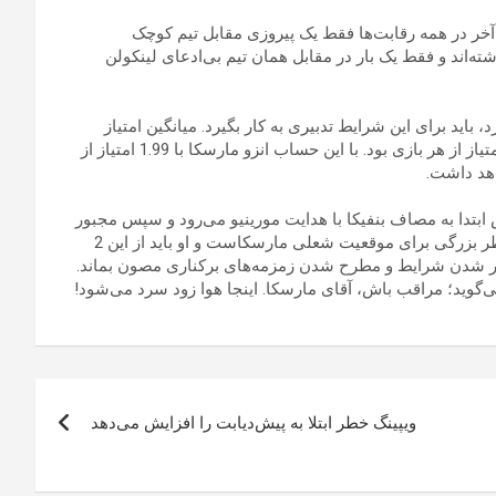
ازی آخرش در لیگ برتر هیچ بردی نداشته و در 5 بازی آخر در همه رقابت‌ها فقط یک پیروزی مقابل تیم کوچک
سابقه هرگز کلین‌شیت نداشته‌اند و فقط یک بار در مقابل همان تیم بی‌ادعای لینکولن
ید برای این شرایط تدبیری به کار بگیرد. میانگین امتیاز
توماس توخل، وقتی از نیمکت شیرهای لندنی برکنار می‌شد 2.08 امتیاز از هر بازی بود. با این حساب انزو مارسکا با 1.99 امتیاز از
هد داشت.
 سریع‌تر تغییر دهد. چلسی در 2 بازی آینده‌اش ابتدا به مصاف بنفیکا با هدایت مورینیو می‌رود و سپس مجبور
است در خانه پذیرای لیورپول صدرنشین و مدعی باشد. این زنگ خطر بزرگی برای موقعیت شعلی مارسکاست و او باید از این 2
‌تر شدن شرایط و مطرح شدن زمزمه‌های برکناری مصون بماند.
‌گوید؛ مراقب باش، آقای مارسکا. اینجا هوا زود سرد می‌شود!
ویپینگ خطر ابتلا به پیش‌دیابت را افزایش می‌دهد