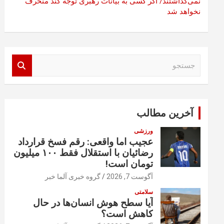
نمی‌گذاشتند/ اگر کسی به بیانات رهبری توجه کند منحرف
نخواهد شد
ج
س
ت
ج
و
آخرین مطالب
ورزشی
عجیب اما واقعی: رقم فسخ قرارداد
رضائیان با استقلال فقط ۱۰۰ میلیون
تومان است!
آگوست 7, 2026
گروه خبری آلما خبر
سلامتی
آیا سطح هوش انسان‌ها در حال
کاهش است؟