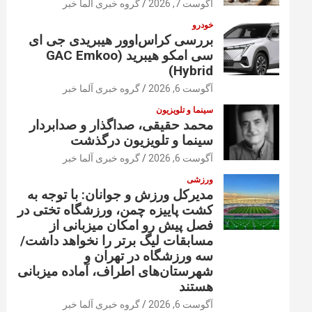
آگوست 7, 2026
گروه خبری آلما خبر
خودرو
بررسی کراس‌اوور هیبریدی جی ای
سی امکو هیبرید (GAC Emkoo
Hybrid)
آگوست 6, 2026
گروه خبری آلما خبر
سینما و تلویزیون
محمد حقیقی، صداگذار و صدابردار
سینما و تلویزیون درگذشت
آگوست 6, 2026
گروه خبری آلما خبر
ورزشی
مدیرکل ورزش و جوانان: با توجه به
کشت پاییزه چمن، ورزشگاه تختی در
فصل پیش رو امکان میزبانی از
مسابقات لیگ برتر را نخواهد داشت/
سه ورزشگاه در تهران و
شهرستان‌های اطراف، آماده میزبانی
هستند
آگوست 6, 2026
گروه خبری آلما خبر