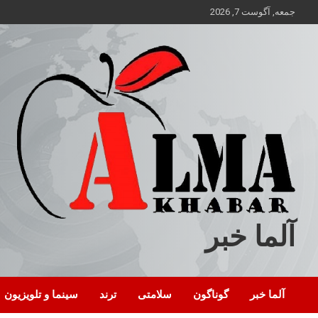
ه
جمعه, آگوست 7, 2026
حتوا
روید
آلما خبر
آلما خبر
گوناگون
سلامتی
ترند
سینما و تلویزیون