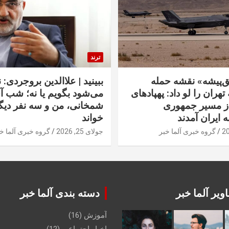
ترند
‌پیشه» نقشه حمله
ببینید | علاالدین بروجردی: 
تهران را لو داد: پهپادهای
می‌شود بگویم یا نه؛ شب آ
از مسیر جمهوری
شمخانی، من و سه نفر دیگر
ه ایران آمدند
خواند
گروه خبری آلما خبر
جولای 25, 2026
گروه خبری آلما خ
ویر آلما خبر
دسته بندی آلما خبر
آموزش
(16)
اخبار اجتماعی
(12)