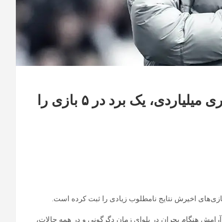
چلسی در آستانه انفجار؛ سرمایه‌گذاری میلیاردی، یک برد در ۵ بازی را
رامش هنگام بحران در بلوای زمان دگرگونی و در همه حالات،