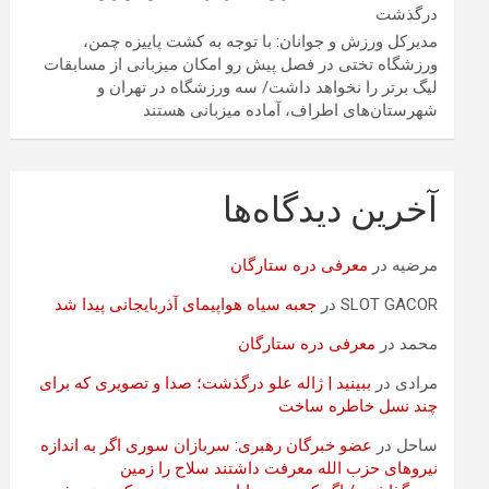
درگذشت
مدیرکل ورزش و جوانان: با توجه به کشت پاییزه چمن،
ورزشگاه تختی در فصل پیش رو امکان میزبانی از مسابقات
لیگ برتر را نخواهد داشت/ سه ورزشگاه در تهران و
شهرستان‌های اطراف، آماده میزبانی هستند
آخرین دیدگاه‌ها
مرضیه
در
معرفی دره ستارگان
SLOT GACOR
در
جعبه سیاه هواپیمای آذربایجانی پیدا شد
محمد
در
معرفی دره ستارگان
مرادی
در
ببینید | ژاله علو درگذشت؛ صدا و تصویری که برای
چند نسل خاطره ساخت
ساحل
در
عضو خبرگان رهبری: سربازان سوری اگر به اندازه
نیروهای حزب الله معرفت داشتند سلاح را زمین