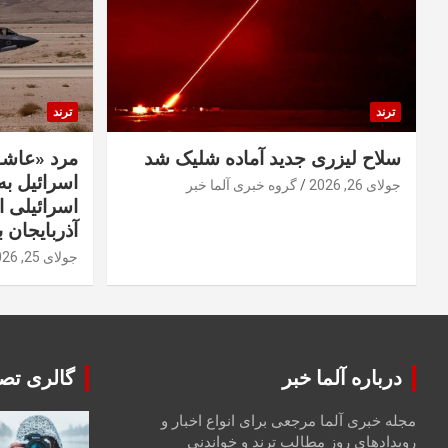
ترند
ترند
سلاح لیزری جدید آماده شلیک شد
مرد «عاشق
اسرائیل به 
جولای 26, 2026
گروه خبری آلما خبر
اسرائیلی 
آذربایجان ب
جولای 25, 2026
درباره آلما خبر
گالری تصا
مجله خبری آلما مرجعی برای انواع اخبار و
رویدادهای روز مطالب ترند و خواندنی