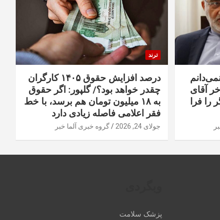
ترند
نمی‌دانم
درصد افزایش حقوق ۱۴۰۵ کارگران
خر آقای
چقدر خواهد بود؟/ گلپور: اگر حقوق
 را فرا
به ۱۸ میلیون تومان هم برسد، با خط
فقر اعلامی فاصله زیادی دارد
بر
جولای 24, 2026
گروه خبری آلما خبر
وبگردی
پزشک سلامت