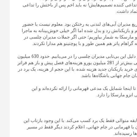
داعی کننده تصمیم‌هایش! نه باید اخم پس از باختش را تداعی
ماد داشت.
ع مدیران آبی‌های لندنی به رختکن بود. معلوم نیست با حضور
و بازیکنانش رد و بدل شده اما اگر خیلی خوش‌بینانه به ماجرا
زو مارسکا به شمار بیاوریم؛ حتی اگر جملات مدیران چلسی در
گراهام پاتر هم همین طور و با پوچتینو هم مدارا نکردند.
به آمار نقل و انتقالاتی این باشگاه در سال‌های اخیر نگاه می‌کنیم و دلیل این بی‌تابی مدیران چلسی را در می‌یابیم. حدود 630 میلیون
یورو برای 3 فصل قبل، بالغ بر 464 میلیون یورو در 2 فصل قبل، کمی بیش‌تر از 281 میلیون یورو هزینه‌های فصل پیش و باز هم فراتر
ای خرید بازیکنان جدید هزینه شده. با این حجم از هزینه، یک برد در
 اینجا شمایل یک مدعی قهرمانی را ارائه نکرده‌اند و این
زو مارسکا را دارد.
 بار از زمان روی کار آمدن انزو مارسکا، چلسی در 5 مسابقه متوالی فقط یک برد کسب می‌کند. با این وجود بازتاب این
با قهرمانی در جام جهانی، اعلام کردند دیگر فقط در مسیر
 رسیده‌اند.