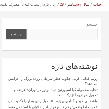
خـانـه
سال
سپتامبر
28
زنان باردار لبنیات فله‌ای مصرف نکنند
جستجو
جستجو
نوشته‌های تازه
رژیم غذایی غربی چگونه خطر سرطان روده بزرگ را افزایش
می‌دهد؟
تخلیه محموله کیا اسپورتیج دینا موتور در تهران/ عرضه و
تحویل خودروها نزدیک است
واشقانی خبر واگذاری پروژه ۱۵۰ میلیاردی به او را تکذیب کرد
عجیب اما واقعی: رقم فسخ قرارداد رضائیان با استقلال فقط