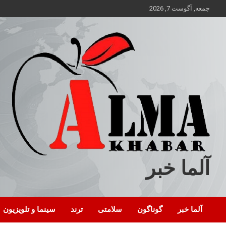
ه
جمعه, آگوست 7, 2026
حتوا
روید
آلما خبر
آلما خبر
گوناگون
سلامتی
ترند
سینما و تلویزیون