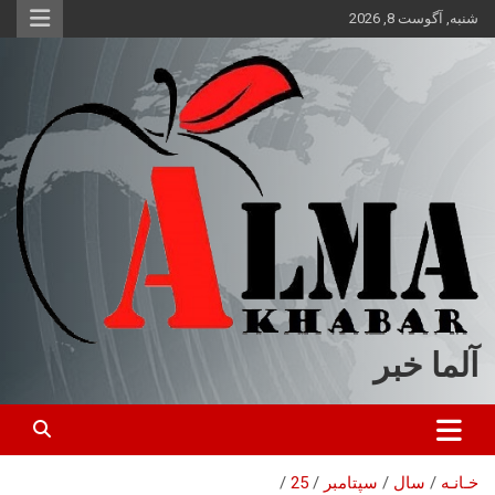
ه
شنبه, آگوست 8, 2026
حتوا
روید
آلما خبر
خـانـه
سال
سپتامبر
25