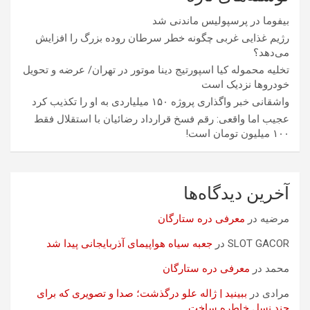
بیفوما در پرسپولیس ماندنی شد
رژیم غذایی غربی چگونه خطر سرطان روده بزرگ را افزایش
می‌دهد؟
تخلیه محموله کیا اسپورتیج دینا موتور در تهران/ عرضه و تحویل
خودروها نزدیک است
واشقانی خبر واگذاری پروژه ۱۵۰ میلیاردی به او را تکذیب کرد
عجیب اما واقعی: رقم فسخ قرارداد رضائیان با استقلال فقط
۱۰۰ میلیون تومان است!
آخرین دیدگاه‌ها
مرضیه
در
معرفی دره ستارگان
SLOT GACOR
در
جعبه سیاه هواپیمای آذربایجانی پیدا شد
محمد
در
معرفی دره ستارگان
مرادی
در
ببینید | ژاله علو درگذشت؛ صدا و تصویری که برای
چند نسل خاطره ساخت