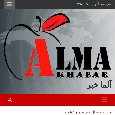
ه
پنج‌شنبه, آگوست 6, 2026
حتوا
روید
آلما خبر
خـانـه
سال
سپتامبر
24