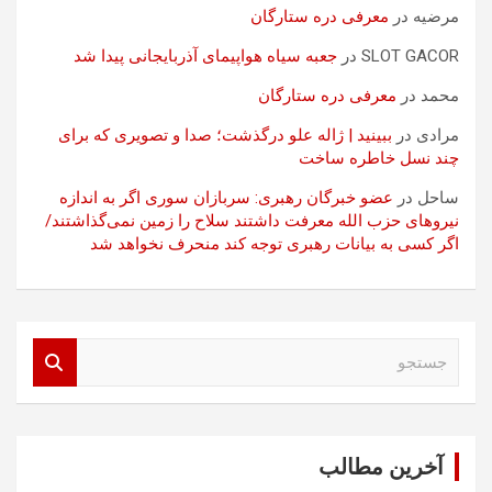
مرضیه
در
معرفی دره ستارگان
SLOT GACOR
در
جعبه سیاه هواپیمای آذربایجانی پیدا شد
محمد
در
معرفی دره ستارگان
مرادی
در
ببینید | ژاله علو درگذشت؛ صدا و تصویری که برای
چند نسل خاطره ساخت
ساحل
در
عضو خبرگان رهبری: سربازان سوری اگر به اندازه
نیروهای حزب الله معرفت داشتند سلاح را زمین نمی‌گذاشتند/
اگر کسی به بیانات رهبری توجه کند منحرف نخواهد شد
ج
س
ت
ج
و
آخرین مطالب