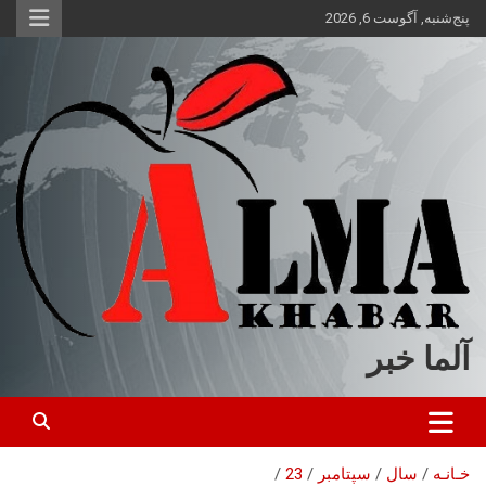
ه
پنج‌شنبه, آگوست 6, 2026
حتوا
روید
آلما خبر
خـانـه
سال
سپتامبر
23