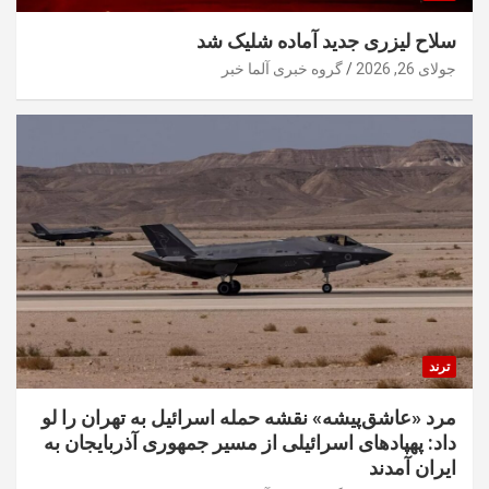
سلاح لیزری جدید آماده شلیک شد
جولای 26, 2026
گروه خبری آلما خبر
ترند
مرد «عاشق‌پیشه» نقشه حمله اسرائیل به تهران را لو
داد: پهپادهای اسرائیلی از مسیر جمهوری آذربایجان به
ایران آمدند