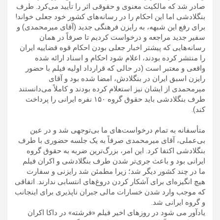
صادر شد که مالکیت معنوی و حقوقی اثر را تأیید می‌کرد. طرف
بنگلادشی اما این احکام را در رسانه‌های کشور خود جعلی خواند!
برای رفع این شبهه، به رایزن فرهنگی جدید (آقای میرمحمدی) و
سفیر جدید مراجعه و درخواست کردیم تا صرفاً در همان
رسانه‌هایی که پیشتر اخبار جعلی بودن احکام قوه قضاییه ایران
را منتشر کرده بودند، اعلام شود احکام و اسناد ارائه ‌شده
واقعی و معتبر است (در حالی که قرارداد اولیه فیلم با حضور
رایزن اسبق ایران در بنگلادش، امضا شده بود و آقای
میرمحمدی از ایشان نیز استعلام کرده بودند و کاملاً می‌دانستند
طرف بنگلادشی باید حقوق گروه ۱۵۰ نفره ایرانی را پرداخت
کند).
متأسفانه به تمام درخواست‌های ما بی‌توجهی شد و در عین
بی‌عملی، آقای میرمحمدی صرفاً به یک جلسه حضوری با طرف
بنگلادشی اکتفا کرد. این امر، بزرگ‌ترین ضربه به حقوق گروه
ایرانی بود و باعث جری‌تر شدن طرف بنگلادشی و اکران فیلم
ما در چند کشور دیگر شد؛ زیرا مطمئن شد رایزنی و سفارت
هیچ انگیزه‌ای برای آشکار کردن دروغ‌های انتسابی ندارند. اتفاقی
که موجب وارد شدن خسارات مالی جبران ‌ناپذیری برای اینجانب
و گروه ایرانی شد.
یادآور می شود در روزهای اخیر فیلم «فرشته» در داکا اکران