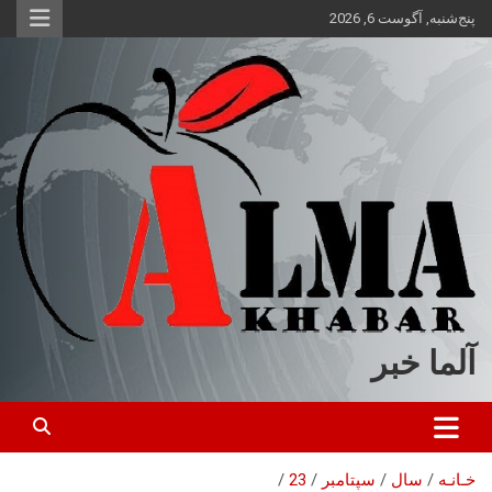
ه
پنج‌شنبه, آگوست 6, 2026
حتوا
روید
آلما خبر
خـانـه
سال
سپتامبر
23