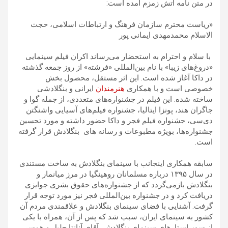
در متن نامه آتش زمزم آمده است:
«ریاست محترم سازمان فرهنگ و ارتباطات اسلامی، حجت
الاسلام محمدمهدی ایمانی پور
با سلام و احترام به استحضار می‌رساند اکران فیلم سینمایی
«دروغ‌های زیبا» با نام بین‌المللی «فرشته» از روز جمعه گذشته
در داکا آغاز شده است. این اثر مستقل، محصول بخش
خصوصی است و با همکاری
هنرمندان
ایرانی و بنگلادشی
ساخته شده. این فیلم در جشنواره‌های متعددی، از جمله گوا و
جاگران هند، پونزا ایتالیا، جشنواره فیلم‌های آسیایی واشنگتن
دی‌سی، جشنواره فیلم فجر و داکا حضور داشته و مورد تحسین
جشنواره‌ها، بویژه مطبوعات و رسانه های بنگلادش قرار گرفته
است.
سابقه همکاری اینجانب با سینمای بنگلادش به ساخت مستندی
در سال ۱۳۹۵ درباره مسلمانان روهینگیا در مرز میانمار و
بنگلادش بازمی‌گردد که از جشنواره‌های حقوق بشری جوایزی
دریافت کرد و در جشنواره بین‌المللی فجر نیز مورد توجه قرار
گرفت. آشنایی با فضای سینمای بنگلادش و علاقمندی مردم آن
کشور به سینمای ایران، سبب شد که پس از آن، همراه با یکی
از سوپراستارهای سینمای بنگلادش، آقای آنانتا جلیل و همسر