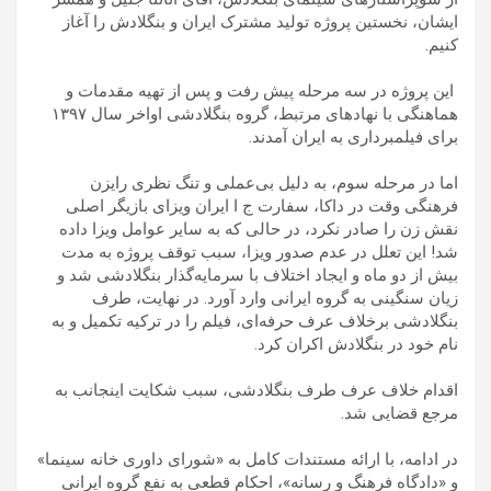
ایشان، نخستین پروژه تولید مشترک ایران و بنگلادش را آغاز
کنیم.
این پروژه در سه مرحله پیش رفت و پس از تهیه مقدمات و
هماهنگی با نهادهای مرتبط، گروه بنگلادشی اواخر سال ۱۳۹۷
برای فیلمبرداری به ایران آمدند.
اما در مرحله سوم، به دلیل بی‌عملی و تنگ نظری رایزن
فرهنگی وقت در داکا، سفارت ج ا ایران ویزای بازیگر اصلی
نقش زن را صادر نکرد، در حالی که به سایر عوامل ویزا داده
شد! این تعلل در عدم صدور ویزا، سبب توقف پروژه به مدت
بیش از دو ماه و ایجاد اختلاف با سرمایه‌گذار بنگلادشی شد و
زیان سنگینی به گروه ایرانی وارد آورد. در نهایت، طرف
بنگلادشی برخلاف عرف حرفه‌ای، فیلم را در ترکیه تکمیل و به
نام خود در بنگلادش اکران کرد.
اقدام خلاف عرف طرف بنگلادشی، سبب شکایت اینجانب به
مرجع قضایی شد.
در ادامه، با ارائه مستندات کامل به «شورای داوری خانه سینما»
و «دادگاه فرهنگ و رسانه»، احکام قطعی به نفع گروه ایرانی