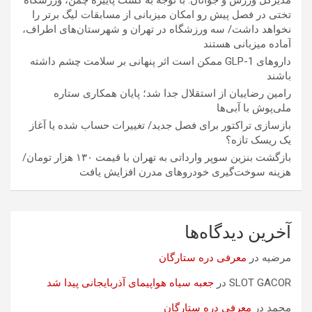
مدیرکل ورزش و جوانان: با توجه به کشت پاییزه چمن، ورزشگاه
تختی در فصل پیش رو امکان میزبانی از مسابقات لیگ برتر را
نخواهد داشت/ سه ورزشگاه در تهران و شهرستان‌های اطراف،
آماده میزبانی هستند
داروهای GLP-1 ممکن است اثر پنهانی بر سلامت چشم داشته
باشند
رامین رضاییان از استقلال جدا شد؛ پایان همکاری ستاره
ملی‌پوش با آبی‌ها
بازسازی تراکتور برای فصل جدید/ تغییرات حساب شده یا آغاز
یک ریسک تازه؟
بازگشت بنزین سوپر وارداتی به تهران با قیمت ۱۳۰ هزار تومان/
هزینه سوخت‌گیری خودرو‌های مدرن افزایش یافت
آخرین دیدگاه‌ها
مرضیه
در
معرفی دره ستارگان
SLOT GACOR
در
جعبه سیاه هواپیمای آذربایجانی پیدا شد
محمد
در
معرفی دره ستارگان