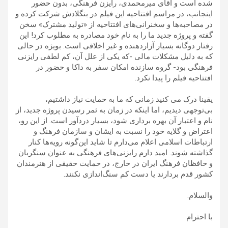
شده است و آقای میرمحمدی، رایزن فرهنگی، بدون حضور
اینجانب، در مراسم افتتاحیه این فیلم در بنگلادش شرکت کرده و
در مصاحبه‌ها و سخنرانی‌های افتتاحیه از «تولید مشترک» سخن
گفته و پروژه جدید ما را به نام خود مصادره به مطلوب کرد! این
رفتار دوگانه بسیار آزاردهنده و غیر اخلاقی است. بویژه در حالی
که به دلیل مشکلات مالی -که یکی از علل آن، کم لطفی رایزنی
فرهنگی بود- گروه سازنده امکان سفر به داکا و حضور در
افتتاحیه فیلم را پیدا نکرد.
یقینا درک می کنید زمانی که ما به حمایت نیاز داشتیم،
بی‌توجهی دیدیم، اما اینکه در زمان به ثمر رسیدن پروژه جدید، از
نام و اعتبار آن بهره ‌برداری شود، بسیار دردآور است. از این رو،
اعتراض و گلایه خود را نسبت به ایشان و سازمان فرهنگ و
ارتباطات اسلامی اعلام می‌دارم تا شاید این‌گونه رویه‌ها کنار
گذاشته شوند. امید دارم رایزنی‌های فرهنگی به عنوان سنگربان
و حافظان فرهنگ ایران در خارج، در حمایت حقیقی از هنرمندان
کشور قدم بردارند یا دست کم سنگ‌اندازی نکنند.
والسلام.
با احترام