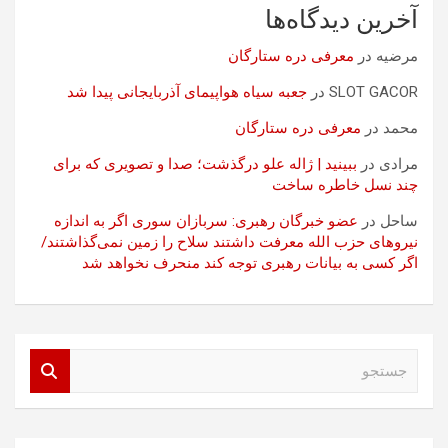
آخرین دیدگاه‌ها
مرضیه
در
معرفی دره ستارگان
SLOT GACOR
در
جعبه سیاه هواپیمای آذربایجانی پیدا شد
محمد
در
معرفی دره ستارگان
مرادی
در
ببینید | ژاله علو درگذشت؛ صدا و تصویری که برای
چند نسل خاطره ساخت
ساحل
در
عضو خبرگان رهبری: سربازان سوری اگر به اندازه
نیروهای حزب الله معرفت داشتند سلاح را زمین نمی‌گذاشتند/
اگر کسی به بیانات رهبری توجه کند منحرف نخواهد شد
ج
س
ت
ج
و