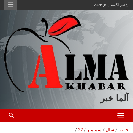
ه
شنبه, آگوست 8, 2026
حتوا
روید
آلما خبر
خـانـه
سال
سپتامبر
22