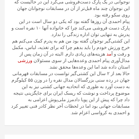
نوجوانی در یک پارک دست‌فروشی می‌کرد این در حالیست که
این نوجوان چند ماه قبل‌تر از آن در مسابقات نوجوانان جهان
روی سکو رفته بود.
پیام احمدی آن روزها گفته بود که یکی دو سال است در این
پارک دست فروشی می‌کند چرا که خانواده آنها ۱۰ نفره است و
پدرش به تنهایی توان اداره زندگی را ندارد.
این کشتی‌گیر نوجوان گفته بود من هم به پدرم کمک می‌کنم هم
خرج ورزش خودم را باید بدهم چرا که برای تغذیه، لباس، مکمل
و رفت و آ
مد
هزینه‌های زیادی دارم. البته در آن زمان پس از
مدال‌آوری پیام احمدی وعده‌هایی از سوی مسئولان
ورزشی
استان داده شد اما این وعده‌ها محقق نشد.
حالا بعد از ۲ سال این کشتی‌گیر توانست در مسابقات قهرمانی
جهان در رده سنی بزرگسالان مدال نقره را در وزن ۵۵ کیلوگرم
به دست آورد به طوری که اتحادیه جهانی کشتی نیز به این
موضوع پرداخت و نوشت که ریسک ایران برای جایگزینی نتیجه
داد چرا که پیش از این پویا دادمرز ملی‌پوش اعزامی به
مسابقات جهانی بود اما در لحظات آخر نظر کادر فنی تغییر کرد
و احمدی به کرواسی اعزام شد.