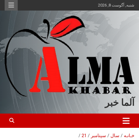
ه
شنبه, آگوست 8, 2026
حتوا
روید
آلما خبر
خـانـه
سال
سپتامبر
21