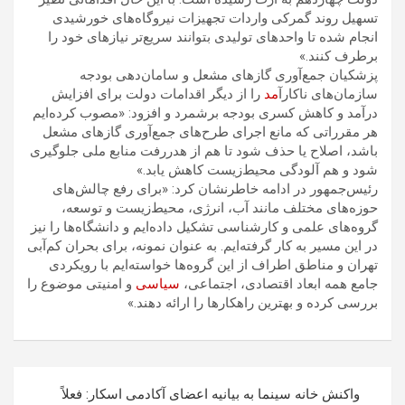
تسهیل روند گمرکی واردات تجهیزات نیروگاه‌های خورشیدی
انجام شده تا واحدهای تولیدی بتوانند سریع‌تر نیازهای خود را
برطرف کنند.»
پزشکیان جمع‌آوری گازهای مشعل و سامان‌دهی بودجه
سازمان‌های ناکارآ
مد
را از دیگر اقدامات دولت برای افزایش
درآمد و کاهش کسری بودجه برشمرد و افزود: «مصوب کرده‌ایم
هر مقرراتی که مانع اجرای طرح‌های جمع‌آوری گازهای مشعل
باشد، اصلاح یا حذف شود تا هم از هدررفت منابع ملی جلوگیری
شود و هم آلودگی محیط‌زیست کاهش یابد.»
رئیس‌جمهور در ادامه خاطرنشان کرد: «برای رفع چالش‌های
حوزه‌های مختلف مانند آب، انرژی، محیط‌زیست و توسعه،
گروه‌های علمی و کارشناسی تشکیل داده‌ایم و دانشگاه‌ها را نیز
در این مسیر به کار گرفته‌ایم. به عنوان نمونه، برای بحران کم‌آبی
تهران و مناطق اطراف از این گروه‌ها خواسته‌ایم با رویکردی
جامع همه ابعاد اقتصادی، اجتماعی،
سیاسی
و امنیتی موضوع را
بررسی کرده و بهترین راهکارها را ارائه دهند.»
راهبری
واکنش خانه سینما به بیانیه اعضای آکادمی اسکار: فعلاً