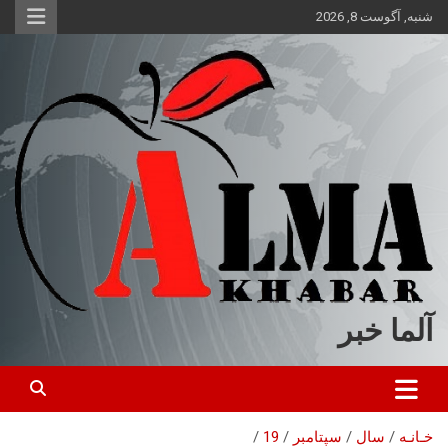
ه
شنبه, آگوست 8, 2026
حتوا
روید
آلما خبر
خـانـه
سال
سپتامبر
19