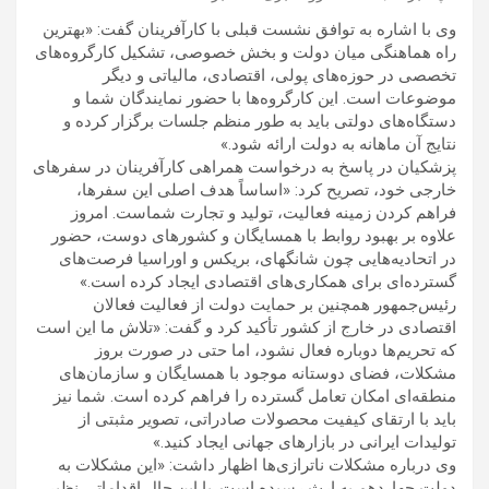
وی با اشاره به توافق نشست قبلی با کارآفرینان گفت: «بهترین
راه هماهنگی میان دولت و بخش خصوصی، تشکیل کارگروه‌های
تخصصی در حوزه‌های پولی، اقتصادی، مالیاتی و دیگر
موضوعات است. این کارگروه‌ها با حضور نمایندگان شما و
دستگاه‌های دولتی باید به طور منظم جلسات برگزار کرده و
نتایج آن ماهانه به دولت ارائه شود.»
پزشکیان در پاسخ به درخواست همراهی کارآفرینان در سفرهای
خارجی خود، تصریح کرد: «اساساً هدف اصلی این سفرها،
فراهم کردن زمینه فعالیت، تولید و تجارت شماست. امروز
علاوه بر بهبود روابط با همسایگان و کشورهای دوست، حضور
در اتحادیه‌هایی چون شانگهای، بریکس و اوراسیا فرصت‌های
گسترده‌ای برای همکاری‌های اقتصادی ایجاد کرده است.»
رئیس‌جمهور همچنین بر حمایت دولت از فعالیت فعالان
اقتصادی در خارج از کشور تأکید کرد و گفت: «تلاش ما این است
که تحریم‌ها دوباره فعال نشود، اما حتی در صورت بروز
مشکلات، فضای دوستانه موجود با همسایگان و سازمان‌های
منطقه‌ای امکان تعامل گسترده را فراهم کرده است. شما نیز
باید با ارتقای کیفیت محصولات صادراتی، تصویر مثبتی از
تولیدات ایرانی در بازارهای جهانی ایجاد کنید.»
وی درباره مشکلات ناترازی‌ها اظهار داشت: «این مشکلات به
دولت چهاردهم به ارث رسیده است. با این حال اقداماتی نظیر