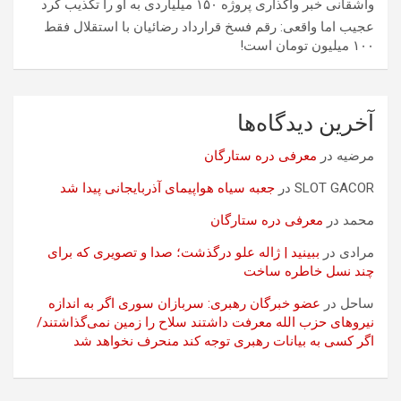
واشقانی خبر واگذاری پروژه ۱۵۰ میلیاردی به او را تکذیب کرد
عجیب اما واقعی: رقم فسخ قرارداد رضائیان با استقلال فقط
۱۰۰ میلیون تومان است!
آخرین دیدگاه‌ها
مرضیه
در
معرفی دره ستارگان
SLOT GACOR
در
جعبه سیاه هواپیمای آذربایجانی پیدا شد
محمد
در
معرفی دره ستارگان
مرادی
در
ببینید | ژاله علو درگذشت؛ صدا و تصویری که برای
چند نسل خاطره ساخت
ساحل
در
عضو خبرگان رهبری: سربازان سوری اگر به اندازه
نیروهای حزب الله معرفت داشتند سلاح را زمین نمی‌گذاشتند/
اگر کسی به بیانات رهبری توجه کند منحرف نخواهد شد