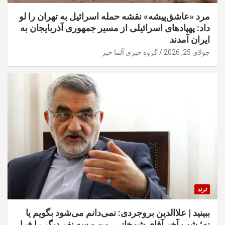
مرد «عاشق‌پیشه» نقشه حمله اسرائیل به تهران را لو
داد: پهپادهای اسرائیلی از مسیر جمهوری آذربایجان به
ایران آمدند
جولای 25, 2026
گروه خبری آلما خبر
ترند
ببینید | علاالدین بروجردی: نمی‌دانم می‌شود بگویم یا
نه؛ شب آخر آقای شمخانی، من و سه نفر دیگر را فرا