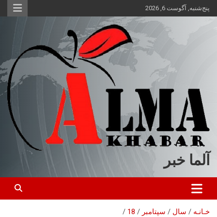
ه
پنج‌شنبه, آگوست 6, 2026
حتوا
روید
آلما خبر
خـانـه
سال
سپتامبر
18