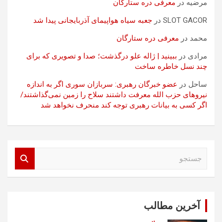
مرضیه
در
معرفی دره ستارگان
SLOT GACOR
در
جعبه سیاه هواپیمای آذربایجانی پیدا شد
محمد
در
معرفی دره ستارگان
مرادی
در
ببینید | ژاله علو درگذشت؛ صدا و تصویری که برای
چند نسل خاطره ساخت
ساحل
در
عضو خبرگان رهبری: سربازان سوری اگر به اندازه
نیروهای حزب الله معرفت داشتند سلاح را زمین نمی‌گذاشتند/
اگر کسی به بیانات رهبری توجه کند منحرف نخواهد شد
ج
س
ت
ج
و
آخرین مطالب