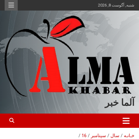
ه
شنبه, آگوست 8, 2026
حتوا
روید
آلما خبر
خـانـه
سال
سپتامبر
16