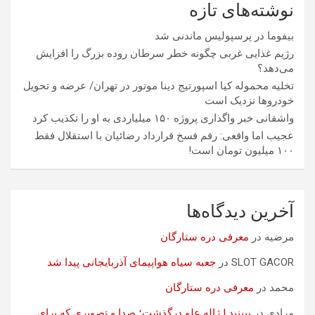
نوشته‌های تازه
بیفوما در پرسپولیس ماندنی شد
رژیم غذایی غربی چگونه خطر سرطان روده بزرگ را افزایش
می‌دهد؟
تخلیه محموله کیا اسپورتیج دینا موتور در تهران/ عرضه و تحویل
خودروها نزدیک است
واشقانی خبر واگذاری پروژه ۱۵۰ میلیاردی به او را تکذیب کرد
عجیب اما واقعی: رقم فسخ قرارداد رضائیان با استقلال فقط
۱۰۰ میلیون تومان است!
آخرین دیدگاه‌ها
مرضیه
در
معرفی دره ستارگان
SLOT GACOR
در
جعبه سیاه هواپیمای آذربایجانی پیدا شد
محمد
در
معرفی دره ستارگان
مرادی
در
ببینید | ژاله علو درگذشت؛ صدا و تصویری که برای