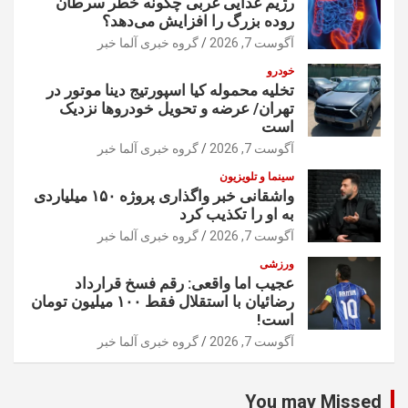
رژیم غذایی غربی چگونه خطر سرطان
روده بزرگ را افزایش می‌دهد؟
آگوست 7, 2026
گروه خبری آلما خبر
خودرو
تخلیه محموله کیا اسپورتیج دینا موتور در
تهران/ عرضه و تحویل خودروها نزدیک
است
آگوست 7, 2026
گروه خبری آلما خبر
سینما و تلویزیون
واشقانی خبر واگذاری پروژه ۱۵۰ میلیاردی
به او را تکذیب کرد
آگوست 7, 2026
گروه خبری آلما خبر
ورزشی
عجیب اما واقعی: رقم فسخ قرارداد
رضائیان با استقلال فقط ۱۰۰ میلیون تومان
است!
آگوست 7, 2026
گروه خبری آلما خبر
You may Missed