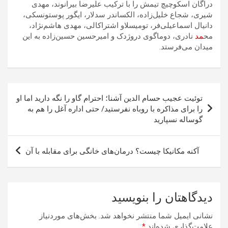
دراگان اسکوچیچ تیمش را با ترکیب علیرضا بیرانوند، مهدی
شیری، شجاع خلیل‌زاده، الکساندر سدلار، ایگور پوستونسکی،
دانیال اسماعیلی‌فر، تومیسلاو اشتراکالی، مهدی هاشم‌نژاد،
مح
مد
نادری، دوماگوی دروژدک و امیرحسین حسین‌زاده به این
میدان می‌فرستد.
راهبری
توئیت عجیب حسام الدین آشنا؛ احترام گاو را نگه دارید اما او
نوشته
را برای مذاکره با روباه نفرستید/ حتی اداره آغل را هم به
گوساله نسپارید
آکنه مکانیکا چیست؟ درمان‌های خانگی برای مقابله با آن
دیدگاهتان را بنویسید
نشانی ایمیل شما منتشر نخواهد شد.
بخش‌های موردنیاز
علامت‌گذاری شده‌اند
*