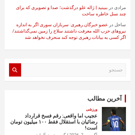
مرادی
در
ببینید | ژاله علو درگذشت؛ صدا و تصویری که برای
چند نسل خاطره ساخت
ساحل
در
عضو خبرگان رهبری: سربازان سوری اگر به اندازه
نیروهای حزب الله معرفت داشتند سلاح را زمین نمی‌گذاشتند/
اگر کسی به بیانات رهبری توجه کند منحرف نخواهد شد
ج
س
ت
ج
و
آخرین مطالب
ورزشی
عجیب اما واقعی: رقم فسخ قرارداد
رضائیان با استقلال فقط ۱۰۰ میلیون تومان
است!
آگوست 7, 2026
گروه خبری آلما خبر