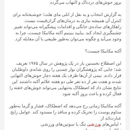
بروز جوش‌های دردناک و التهاب می‌گردد.
به گزارش انتخاب و به نقل از انلی مای هلث؛ خوشبختانه برای
کنترل آن همیشه نیازی به درمان‌های گران‌قیمت نیست.
راهکارهای ساده‌ی خانگی و اقدامات پیشگیرانه می‌تواند تغییر
چشمگیری ایجاد کند. بیایید ببینیم آکنه مکانیکا چیست، چرا به
وجود می‌آید و چگونه می‌توان به‌طور طبیعی با آن مقابله کرد.
آکنه مکانیکا چیست؟
این اصطلاح نخستین بار در یک پژوهش در سال ۱۹۷۵ تعریف
شد؛ جایی که پژوهشگران نوار چسبی را روی شانه‌ی داوطلبان
قرار دادند. نیمی از آن‌ها ظرف یک هفته دچار جوش‌های التهابی
شدند و هفت نفر از ده نفر طی دو هفته علائم آکنه داشتند. این
نتایج نشان داد که اصطکاک به‌تنهایی می‌تواند جوش‌های خفته را
فعال کرده و باعث بروز آکنه شود.
آکنه مکانیکا زمانی رخ می‌دهد که اصطکاک، فشار و گرما به‌طور
مداوم پوست را تحریک کرده و منافذ را مسدود کند. عوامل رایج
عبارت‌اند از:
• لباس‌های
ورزشی
تنگ یا سوتین‌های ورزشی