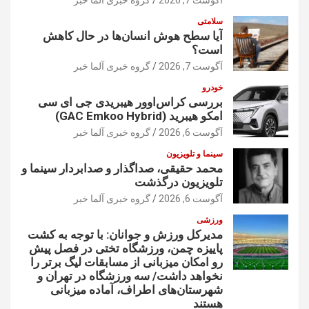
سلامتی
آیا سطح هوش انسان‌ها در حال کاهش
است؟
آگوست 7, 2026
گروه خبری آلما خبر
خودرو
بررسی کراس‌اوور هیبریدی جی ای سی
امکو هیبرید (GAC Emkoo Hybrid)
آگوست 6, 2026
گروه خبری آلما خبر
سینما و تلویزیون
محمد حقیقی، صداگذار و صدابردار سینما و
تلویزیون درگذشت
آگوست 6, 2026
گروه خبری آلما خبر
ورزشی
مدیرکل ورزش و جوانان: با توجه به کشت
پاییزه چمن، ورزشگاه تختی در فصل پیش
رو امکان میزبانی از مسابقات لیگ برتر را
نخواهد داشت/ سه ورزشگاه در تهران و
شهرستان‌های اطراف، آماده میزبانی
هستند