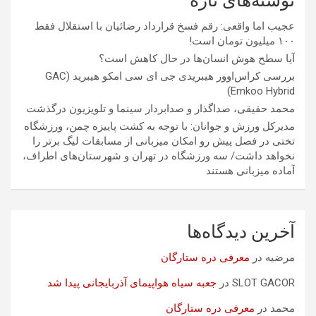
نوشته‌های تازه
عجیب اما واقعی: رقم فسخ قرارداد رضائیان با استقلال فقط
۱۰۰ میلیون تومان است!
آیا سطح هوش انسان‌ها در حال کاهش است؟
بررسی کراس‌اوور هیبریدی جی ای سی امکو هیبرید (GAC
Emkoo Hybrid)
محمد حقیقی، صداگذار و صدابردار سینما و تلویزیون درگذشت
مدیرکل ورزش و جوانان: با توجه به کشت پاییزه چمن، ورزشگاه
تختی در فصل پیش رو امکان میزبانی از مسابقات لیگ برتر را
نخواهد داشت/ سه ورزشگاه در تهران و شهرستان‌های اطراف،
آماده میزبانی هستند
آخرین دیدگاه‌ها
مرضیه
در
معرفی دره ستارگان
SLOT GACOR
در
جعبه سیاه هواپیمای آذربایجانی پیدا شد
محمد
در
معرفی دره ستارگان