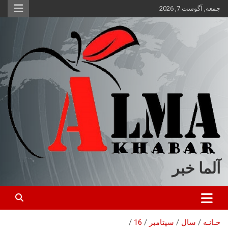
ه
جمعه, آگوست 7, 2026
حتوا
روید
آلما خبر
خـانـه
سال
سپتامبر
16