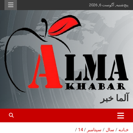
ه
پنج‌شنبه, آگوست 6, 2026
حتوا
روید
آلما خبر
خـانـه
سال
سپتامبر
14