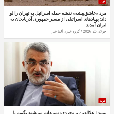
ترند
مرد «عاشق‌پیشه» نقشه حمله اسرائیل به تهران را لو
داد: پهپادهای اسرائیلی از مسیر جمهوری آذربایجان به
ایران آمدند
جولای 25, 2026
گروه خبری آلما خبر
ترند
ببینید | علاالدین بروجردی: نمی‌دانم می‌شود بگویم یا