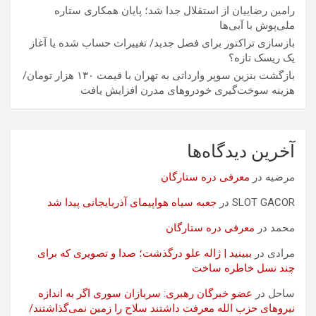
رامین رضاییان از استقلال جدا شد؛ پایان همکاری ستاره
ملی‌پوش با آبی‌ها
بازسازی تراکتور برای فصل جدید/ تغییرات حساب شده یا آغاز
یک ریسک تازه؟
بازگشت بنزین سوپر وارداتی به تهران با قیمت ۱۳۰ هزار تومان/
هزینه سوخت‌گیری خودرو‌های مدرن افزایش یافت
آخرین دیدگاه‌ها
مرضیه
در
معرفی دره ستارگان
SLOT GACOR
در
جعبه سیاه هواپیمای آذربایجانی پیدا شد
محمد
در
معرفی دره ستارگان
مرادی
در
ببینید | ژاله علو درگذشت؛ صدا و تصویری که برای
چند نسل خاطره ساخت
ساحل
در
عضو خبرگان رهبری: سربازان سوری اگر به اندازه
نیروهای حزب الله معرفت داشتند سلاح را زمین نمی‌گذاشتند/