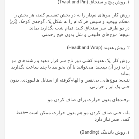
۱. روش پیچ و سنجاق (Twist and Pin)
روش کار: موهای نم‌دار را به دو بخش تقسیم کنید، هر بخش را
محکم بپیچید و سپس هر کدام را به شکل یک گوجه‌ی کوچک (بُن)
در دو طرف سر سنجاق کنید. تمام شب بگذارید بماند.
نتیجه: موج‌های طبیعی و شل بدون هیچ زحمتی.
۲. روش هدبند (Headband Wrap)
روش کار: یک هدبند کشی دور تاج سر قرار دهید و رشته‌های مو
را به زیر آن بپیچید. می‌توانید با آن بخوابید یا چند ساعت بگذارید
بماند.
نتیجه: موج‌هایی بی‌نقص و الهام‌گرفته از استایل هالیوودی، بدون
حتی یک ابزار حرارتی.
ترفندهای بدون حرارت برای صاف کردن مو
بله، حتی صاف کردن مو هم بدون حرارت ممکن است—فقط
کمی صبر نیاز دارد.
۱. روش باندینگ (Banding)