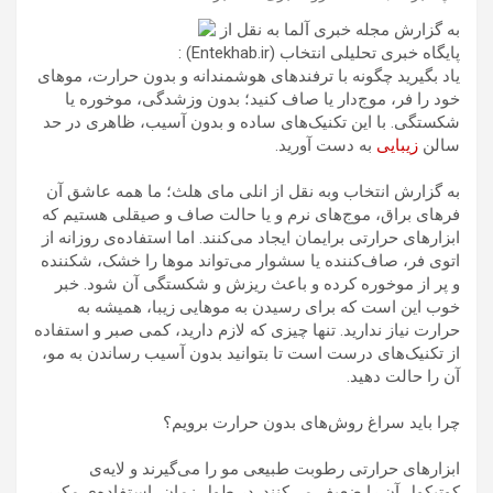
به گزارش مجله خبری آلما به نقل از
پایگاه خبری تحلیلی انتخاب (Entekhab.ir) :
یاد بگیرید چگونه با ترفندهای هوشمندانه و بدون حرارت، موهای
خود را فر، موج‌دار یا صاف کنید؛ بدون وزشدگی، موخوره یا
شکستگی. با این تکنیک‌های ساده و بدون آسیب، ظاهری در حد
سالن
زیبایی
به دست آورید.
به گزارش انتخاب و‌به نقل از انلی مای هلث؛ ما همه عاشق آن
فرهای براق، موج‌های نرم و یا حالت صاف و صیقلی هستیم که
ابزارهای حرارتی برایمان ایجاد می‌کنند. اما استفاده‌ی روزانه از
اتوی فر، صاف‌کننده یا سشوار می‌تواند موها را خشک، شکننده
و پر از موخوره کرده و باعث ریزش و شکستگی آن شود. خبر
خوب این است که برای رسیدن به موهایی زیبا، همیشه به
حرارت نیاز ندارید. تنها چیزی که لازم دارید، کمی صبر و استفاده
از تکنیک‌های درست است تا بتوانید بدون آسیب رساندن به مو،
آن را حالت دهید.
چرا باید سراغ روش‌های بدون حرارت برویم؟
ابزارهای حرارتی رطوبت طبیعی مو را می‌گیرند و لایه‌ی
کوتیکول آن را ضعیف می‌کنند. در طول زمان، استفاده‌ی مکرر