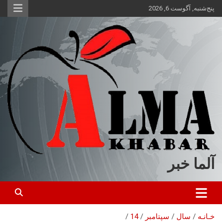
ه
پنج‌شنبه, آگوست 6, 2026
حتوا
روید
آلما خبر
خـانـه
سال
سپتامبر
14