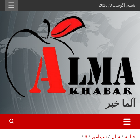
ه
شنبه, آگوست 8, 2026
حتوا
روید
آلما خبر
خـانـه
سال
سپتامبر
3