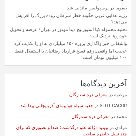
بیفوما در پرسپولیس ماندنی شد
رژیم غذایی غربی چگونه خطر سرطان روده بزرگ را افزایش
می‌دهد؟
تخلیه محموله کیا اسپورتیج دینا موتور در تهران/ عرضه و تحویل
خودروها نزدیک است
واشقانی خبر واگذاری پروژه ۱۵۰ میلیاردی به او را تکذیب کرد
عجیب اما واقعی: رقم فسخ قرارداد رضائیان با استقلال فقط
۱۰۰ میلیون تومان است!
آخرین دیدگاه‌ها
مرضیه
در
معرفی دره ستارگان
SLOT GACOR
در
جعبه سیاه هواپیمای آذربایجانی پیدا شد
محمد
در
معرفی دره ستارگان
مرادی
در
ببینید | ژاله علو درگذشت؛ صدا و تصویری که برای
چند نسل خاطره ساخت