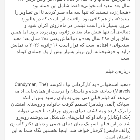
سال بعد: معبد استخوانی» فقط شامل این جمله بود:
«هیجان‌زده نیستید که تنها سه ماه صبر کردید تا این تصاویر را
ببینید؟»، باز هم کافی بود. واقعیت این است که در هالیوود
امروز، بسیار نادر است فیلمی در ماه ژوئن اکران شود و
دنباله‌ی آن تنها شش ماه بعد در ژانویه روی پرده برود. اما همین
اتفاق برای «۲۸ سال بعد» و دنباله‌اش یعنی «۲۸ سال بعد: معبد
استخوانی» افتاده است که قرار است ۱۶ ژانویه ۲۰۲۶ به نمایش
درآید. و خوشبختانه، این تریلر بسیار بیش از یک جمله‌ی کوتاه
است.
درباره‌ی فیلم
«معبد استخوانی» به کارگردانی نیا داکوستا (Candyman, The
Marvels) ساخته شده و داستان را درست از همان‌جایی ادامه
می‌دهد که فیلم قبلیِ دنی بویل به پایان رسید. پس از آنکه
اسپایک (آلفی ویلیامز) تصمیم گرفت خانواده و روستای امنشان
را ترک کرده و به کشف دنیای بیرون بپردازد، با جیمی دیوانه
(جک اوکانل) و باند او که لباس‌های یک‌شکل می‌پوشند روبه‌رو
شد. در این فیلم، اسپایک میان دنیای جیمی و دنیای دکتر کلْسون
(رالف فاینس) گرفتار خواهد شد. اینجا نخستین نگاه شما به این
داستان است.