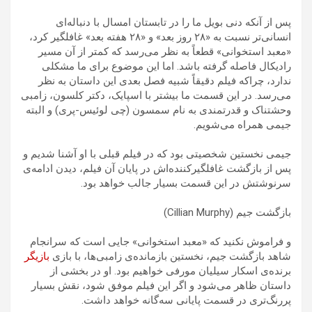
پس از آنکه دنی بویل ما را در تابستان امسال با دنباله‌ای
انسانی‌تر نسبت به «۲۸ روز بعد» و «۲۸ هفته بعد» غافلگیر کرد،
«معبد استخوانی» قطعاً به نظر می‌رسد که کمتر از آن مسیر
رادیکال فاصله گرفته باشد. اما این موضوع برای ما مشکلی
ندارد، چراکه فیلم دقیقاً شبیه فصل بعدی این داستان به نظر
می‌رسد. در این قسمت ما بیشتر با اسپایک، دکتر کلسون، زامبی
وحشتناک و قدرتمندی به نام سمسون (چی لوئیس-پری) و البته
جیمی همراه می‌شویم.
جیمی نخستین شخصیتی بود که در فیلم قبلی با او آشنا شدیم و
پس از بازگشت غافلگیرکننده‌اش در پایان آن فیلم، دیدن ادامه‌ی
سرنوشتش در این قسمت بسیار جالب خواهد بود.
بازگشت جیم (Cillian Murphy)
و فراموش نکنید که «معبد استخوانی» جایی است که سرانجام
شاهد بازگشت جیم، نخستین بازمانده‌ی زامبی‌ها، با بازی
بازیگر
برنده‌ی اسکار سیلیان مورفی خواهیم بود. او در بخشی از
داستان ظاهر می‌شود و اگر این فیلم موفق شود، نقش بسیار
پررنگ‌تری در قسمت پایانی سه‌گانه خواهد داشت.