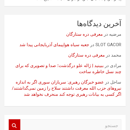
آخرین دیدگاه‌ها
مرضیه
در
معرفی دره ستارگان
SLOT GACOR
در
جعبه سیاه هواپیمای آذربایجانی پیدا شد
محمد
در
معرفی دره ستارگان
مرادی
در
ببینید | ژاله علو درگذشت؛ صدا و تصویری که برای
چند نسل خاطره ساخت
ساحل
در
عضو خبرگان رهبری: سربازان سوری اگر به اندازه
نیروهای حزب الله معرفت داشتند سلاح را زمین نمی‌گذاشتند/
اگر کسی به بیانات رهبری توجه کند منحرف نخواهد شد
ج
س