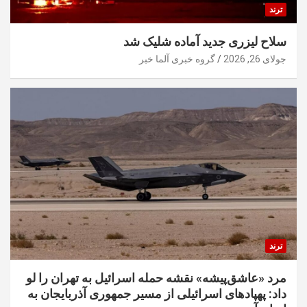
ترند
سلاح لیزری جدید آماده شلیک شد
جولای 26, 2026
گروه خبری آلما خبر
ترند
مرد «عاشق‌پیشه» نقشه حمله اسرائیل به تهران را لو
داد: پهپادهای اسرائیلی از مسیر جمهوری آذربایجان به