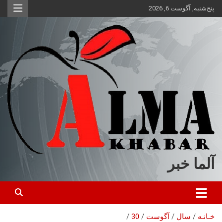
ه
پنج‌شنبه, آگوست 6, 2026
حتوا
روید
آلما خبر
خـانـه
سال
آگوست
30