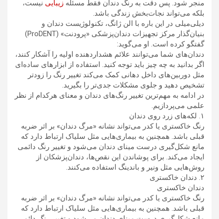
منجر شود. پس دقت به رنگ دندان فقط مسئله
زیبایی
نیست،
بلکه می‌تواند نجات‌بخش زندگی باشد.
دیلی‌میلی در این باره با الن ژانگ، تکنولوژیست دندان و
بنیان‌گذار مرکز تجهیزات دندان‌پزشکی «پرودنت» (ProDENT)
گفتگو کرده است. او می‌گوید:
دندان‌های شما می‌توانند علائم هشداردهنده اولیه را آشکار کنند،
اگر بدانید به چه چیز باید توجه کنید. استفاده از ابزارهای ساده‌ای
مثل دوربین‌های داخل دهانی کمک می‌کند تغییر رنگ را زودتر
تشخیص دهید و جلوی مشکلات جدی‌تر را بگیرید.
در ادامه به مهم‌ترین تغییر رنگ‌های دندان و معنای هرکدام از نظر
علمی می‌پردازیم.
۱. لکه‌های زرد روی دندان
رنگ خاکستری یا کدر می‌تواند نشانه «مرگ دندان» بر اثر ضربه
قبلی باشد. همچنین به بیماری‌هایی مثل سلیاک ارتباط دارد که
مانع شکل‌گیری درست مینای دندان می‌شود و تغییر رنگ دائمی
ایجاد می‌کند. برای پوشاندن این نقص‌ها، دندان‌پزشکان از
روش‌هایی مثل ونیر و باندینگ استفاده می‌کنند.
۲. دندان خاکستری
دندان خاکستری
رنگ خاکستری یا کدر می‌تواند نشانه «مرگ دندان» بر اثر ضربه
قبلی باشد. همچنین به بیماری‌هایی مثل سلیاک ارتباط دارد که
مانع شکل‌گیری درست مینای دندان می‌شود و تغییر رنگ دائمی