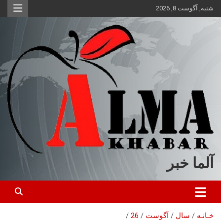
ه
شنبه, آگوست 8, 2026
حتوا
روید
آلما خبر
خـانـه
سال
آگوست
26