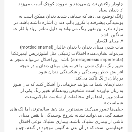
چاودار واکنش نشان می‌دهد و به روده کوچک آسیب می‌زند.
۶. دندان سیاه
ژانگ توضیح می‌دهد که سیاهی شدید دندان ممکن است به
پوسیدگی پیشرفته یا نکروز پالپ دندان اشاره داشته باشد. در
موارد نادر، این تغییر رنگ می‌تواند به دلیل تماس زیاد با فلزات
سنگین باشد.
۷. مینای لکه‌دار
مات شدن مینای دندان یا دندان خالدار (mottled enamel)
می‌تواند نشان‌دهنده اختلالات ژنتیکی مثل آملوژنزیس ایمپرفکتا
(amelogenesis imperfecta) باشد. این اختلال می‌تواند منجر به
تغییر رنگ، نازک شدن، یا فرسایش مینای دندان و در نتیجه
افزایش خطر پوسیدگی و شکستگی دندان شود.
در پایان، ژانگ تأکید می‌کند:
«دندان‌های شما می‌توانند چیزهایی را آشکار کنند که بدن هنوز
به زبان نیاورده است. تشخیص زودهنگام تغییر رنگ یکی از
ساده‌ترین راه‌ها برای محافظت از سلامت طولانی‌مدت
شماست.»
خیلی‌ها تصور می‌کنند سفیدترین دندان‌ها سالم‌ترند، اما لکه‌های
سفید گچی می‌توانند نشانه شروع پوسیدگی یا نقص مینای
ناشی از بیماری سلیاک باشند. بیماری سلیاک نوعی اختلال
خودایمنی است که در آن بدن به گلوتن موجود در گندم، جو و