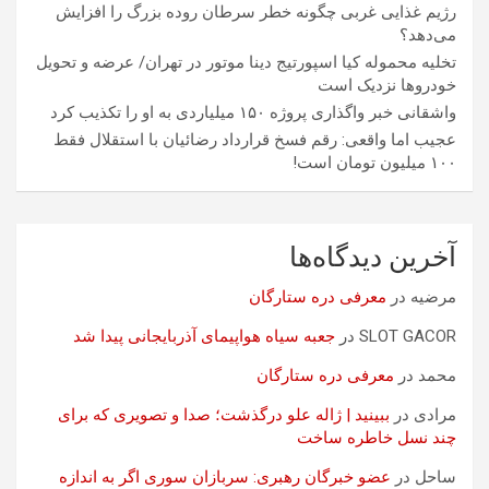
رژیم غذایی غربی چگونه خطر سرطان روده بزرگ را افزایش
می‌دهد؟
تخلیه محموله کیا اسپورتیج دینا موتور در تهران/ عرضه و تحویل
خودروها نزدیک است
واشقانی خبر واگذاری پروژه ۱۵۰ میلیاردی به او را تکذیب کرد
عجیب اما واقعی: رقم فسخ قرارداد رضائیان با استقلال فقط
۱۰۰ میلیون تومان است!
آخرین دیدگاه‌ها
مرضیه
در
معرفی دره ستارگان
SLOT GACOR
در
جعبه سیاه هواپیمای آذربایجانی پیدا شد
محمد
در
معرفی دره ستارگان
مرادی
در
ببینید | ژاله علو درگذشت؛ صدا و تصویری که برای
چند نسل خاطره ساخت
ساحل
در
عضو خبرگان رهبری: سربازان سوری اگر به اندازه