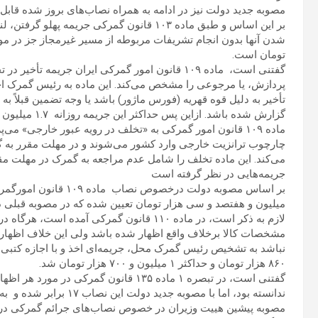
مصوبه جدید دولت نیز در ادامه به همراه نصاب‌های بروز شده قاب
بر این اساس و طبق ماده ۱۰۳ قانون گمرکی جریم
تومان است.
گفتنی است، ماده ۱۰۹ قانون امور گمرکی ایران جریمه 
پردازش، یا مرجوعی را مشخص می‌کند. این ماده به رئیس گمرک اختیار
تأخیر به دلیل قوه قهریه (فورس ماژور) باشد یا وجه تضمین قبلاً به د
گزارش شده باشد. ازاین پس حداکثر این جریمه روزانه ۱.۷ میلیون تومان است.
ماده ۱۰۹ قانون امور گمرکی به «تخلف در رویه عبور خارجی» می‌پ
چارچوب ترانزیت خارجی وارد کشور می‌شوند و در مهلت مقرر به گم
می‌کند. این ماده تخلف را شامل عدم مراجعه به گمرک در مهلت مقرر 
جریمه‌هایی در نظر گرفته است
بر اساس مصوبه دولت درخ
میلیون و هفتصد و سی هزار تومان تعیین شده که در مصوبه قبلی در دولت سیزده
لازم به ذکر است، در ماده ۱۱۰ قانون گمرکی آم
مشخصات کالا برخلاف واقع اظهار شده باشد ولی این خلاف اظهار
نباشد به تشخیص رئیس گمرک محل، جریمه‌ای اخذ و با اجازه کتبی
۸۶۰ هزار تومان و حداکثر ۱ میلیون و ۷۰۰ هزار تومان شد.
گفتنی است، در تبصره ۱ ماده ۱۳۵ قانون گمر
ندانسته بود، اما با مصوبه جدید دولت این نصاب ۱۷ برابر شده و به ۱ میلیون و ۷۰۰ هزار تومان رسیده است.
مصوبه پیشین هییت وزیران در خصوص نصاب‌های جرائم گمرکی در 