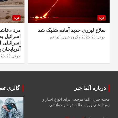
ترند
ترند
سلاح لیزری جدید آماده شلیک شد
مرد «عاشق
اسرائیل به 
جولای 26, 2026
گروه خبری آلما خبر
اسرائیلی 
آذربایجان ب
جولای 25, 2026
درباره آلما خبر
گالری تصا
مجله خبری آلما مرجعی برای انواع اخبار و
رویدادهای روز مطالب ترند و خواندنی