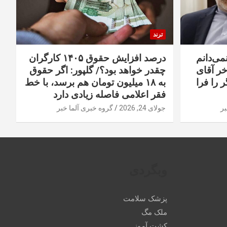
ترند
نمی‌دانم
درصد افزایش حقوق ۱۴۰۵ کارگران
خر آقای
چقدر خواهد بود؟/ گلپور: اگر حقوق
 را فرا
به ۱۸ میلیون تومان هم برسد، با خط
فقر اعلامی فاصله زیادی دارد
بر
جولای 24, 2026
گروه خبری آلما خبر
وبگردی
پزشک سلامت
ملک مگ
کشت آموز