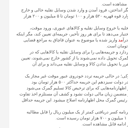
ل مشاهده است.
ه پهلو گرفتن، لنگر انداختن، فرود آمدن و وارد شدن وسایل نقلیه خالی و خارج
شدن آنها بدون انجام تشریفات مربوطه از مسیر غیرمجاز جز در موارد قوه قهریه ۵۲۰ هزار و ۱۰۰ تومان تا ۵ میلیون و ۲۰۰ هزار
تأخیر در تخلیه یا خروج وسایل نقلیه و کالا‌های عبوری، ورود موقت،
 می‌دهد تا برای هر روز تأخیر، جریمه‌ای تعیین کند، مگر اینکه
رآ
مد
واریز شده یا موضوع به عنوان قاچاق به مراجع قضایی
ردازد و جریمه‌هایی را برای وسایل نقلیه یا کالا‌هایی که در
رک تحویل داده نمی‌شوند یا از کشور خارج نمی‌شوند، تعیین
یا تحویل ندادن کالا و وسایل نقلیه می‌داند و برای آن
صوص نصاب ماده ۱۰۹ قانون امورگمرکی؛ در حالی جریمه تردد خودروی عبور موقت غیر مجاز یک
م این جریمه حداکثر ۵۰۰ هزار تومان بود.
ده است، هرگاه در اظهارنامه‌هایی که برای ترخیص کالا تسلیم گمرک می‌شود
 متضمن زیان مالی دولت نشود و کشف آن مستلزم اخذ تفاوت
 رئیس گمرک محل اظهارنامه اصلاح میشود. این جریمه حداقل
کی در مورد هر اظهارنامه کسر دریافتی کمتر از یک میلیون ریال را قابل مطالبه
ادامه قابل مشاهده است.