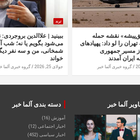
ترند
‌پیشه» نقشه حمله
ببینید | علاالدین بروجردی: 
تهران را لو داد: پهپادهای
می‌شود بگویم یا نه؛ شب آ
از مسیر جمهوری
شمخانی، من و سه نفر دیگر
ه ایران آمدند
خواند
گروه خبری آلما خبر
جولای 25, 2026
گروه خبری آلما خ
ویر آلما خبر
دسته بندی آلما خبر
آموزش
(16)
اخبار اجتماعی
(12)
اخبار سیاسی
(452)