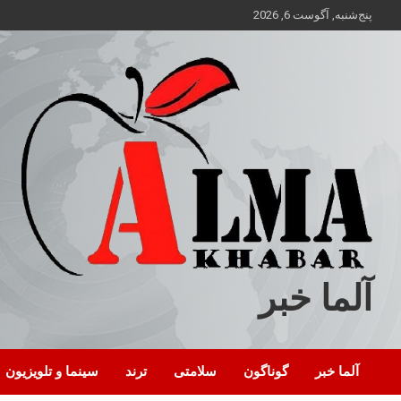
ه
پنج‌شنبه, آگوست 6, 2026
حتوا
روید
آلما خبر
آلما خبر
گوناگون
سلامتی
ترند
سینما و تلویزیون