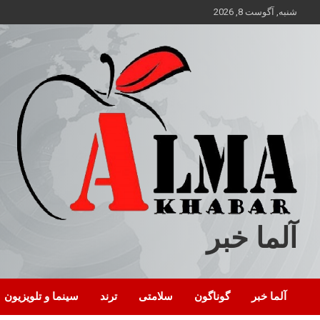
ه
شنبه, آگوست 8, 2026
حتوا
روید
آلما خبر
آلما خبر
گوناگون
سلامتی
ترند
سینما و تلویزیون