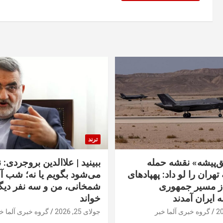
ترند
‌پیشه» نقشه حمله
ببینید | علاالدین بروجردی: 
تهران را لو داد: پهپادهای
می‌شود بگویم یا نه؛ شب آ
از مسیر جمهوری
شمخانی، من و سه نفر دیگر
ه ایران آمدند
خواند
گروه خبری آلما خبر
جولای 25, 2026
گروه خبری آلما خ