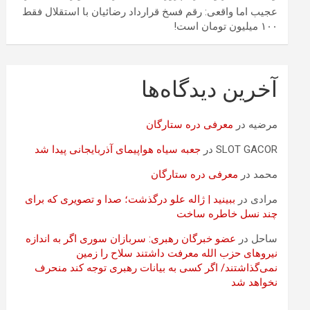
عجیب اما واقعی: رقم فسخ قرارداد رضائیان با استقلال فقط
۱۰۰ میلیون تومان است!
آخرین دیدگاه‌ها
مرضیه
در
معرفی دره ستارگان
SLOT GACOR
در
جعبه سیاه هواپیمای آذربایجانی پیدا شد
محمد
در
معرفی دره ستارگان
مرادی
در
ببینید | ژاله علو درگذشت؛ صدا و تصویری که برای
چند نسل خاطره ساخت
ساحل
در
عضو خبرگان رهبری: سربازان سوری اگر به اندازه
نیروهای حزب الله معرفت داشتند سلاح را زمین
نمی‌گذاشتند/ اگر کسی به بیانات رهبری توجه کند منحرف
نخواهد شد