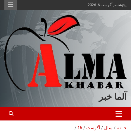
ه
پنج‌شنبه, آگوست 6, 2026
حتوا
روید
آلما خبر
خـانـه
سال
آگوست
16