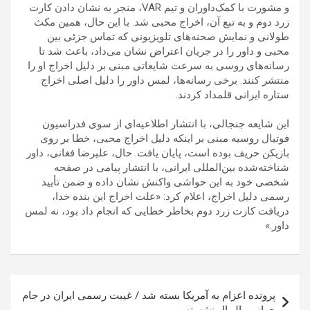
و مشورت با کمک‌داوران و تیم VAR، منجر به نشان دادن کارت
زرد دوم و به تبع آن، اخراج محبی شد. با این حال، همین مکث
طولانی و نمایش صحنه‌های تلویزیونی که تماس جزئی بین
محبی و داور را در جریان اعتراض نشان می‌داد، باعث شد تا
رسانه‌های روسی به سرعت شایعاتی مبنی بر دلیل اخراج او را
منتشر کنند. برخی رسانه‌ها، لمس داور را دلیل اصلی اخراج
ستاره ایرانی قلمداد کردند.
این شایعه جنجالی، با انتشار اطلاعیه‌ای از سوی فدراسیون
فوتبال روسیه مبنی بر اینکه دلیل اخراج محبی، خطا بر روی
بازیکن حریف بوده است، پایان یافت. حال، علیرضا فغانی، داور
شناخته‌شده بین‌المللی ایرانی، با انتشار پیامی در صفحه
شخصی خود به این حواشی واکنش نشان داده و ضمن تأیید
رسمی دلیل اخراج، اعلام کرد: «علت اخراج این بنده خدا،
دریافت کارت زرد دوم بخاطر خطایی که انجام داد بود، نه لمس
داور.»
راهبری
پرونده اعزام به آمریکا بسته شد / غیبت رسمی ایران در جام
نوشته