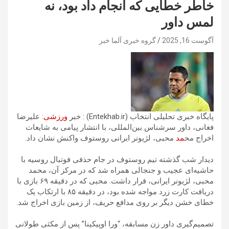
خاطر خطایی که انجام داد بود، نه
لمس داور
آگوست 16, 2025
گروه خبری آلما خبر
پایگاه خبری تحلیلی انتخاب (Entekhab.ir) : خبر
ورزشی
: علیرضا
فغانی، داور سرشناس بین‌المللی، با انتشار پیامی به شایعات
اخراج مح
مد
محبی، لژیونر ایرانی روستوف واکنش نشان داد.
دیدار شب گذشته تیم روستوف در جام حذفی فوتبال روسیه با
حاشیه‌ای عجیب و جنجالی همراه شد که در مرکز آن، محمد
محبی، لژیونر ایرانی، قرار داشت. محبی که در دقیقه ۶۹ بازی با
دریافت کارت زرد مواجه شده بود، در دقیقه ۸۵ با ارتکاب یک
خطای خشن دیگر بر روی مدافع حریف، از زمین بازی اخراج شد.
تصمیم‌گیری داور زن مسابقه، “ورا اوپیکینا” پس از مکثی طولانی