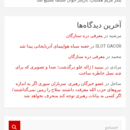
پیکر مریم همتیان، بازیگر جوان سینما تشییع شد
آخرین دیدگاه‌ها
مرضیه
در
معرفی دره ستارگان
SLOT GACOR
در
جعبه سیاه هواپیمای آذربایجانی پیدا شد
محمد
در
معرفی دره ستارگان
مرادی
در
ببینید | ژاله علو درگذشت؛ صدا و تصویری که برای
چند نسل خاطره ساخت
ساحل
در
عضو خبرگان رهبری: سربازان سوری اگر به اندازه
نیروهای حزب الله معرفت داشتند سلاح را زمین نمی‌گذاشتند/
اگر کسی به بیانات رهبری توجه کند منحرف نخواهد شد
ج
س