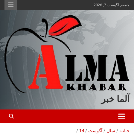
ه
جمعه, آگوست 7, 2026
حتوا
روید
آلما خبر
خـانـه
سال
آگوست
14