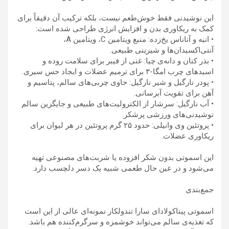
این نوشیدنی فقط خوش‌طعم نیست، بلکه ترکیب آن دقیقاً برای
کمک به ریکاوری بدن و افزایش انرژی طراحی شده است:
• انبه و آناناس یخ‌زده: منبع ویتامین C، ویتامین A،
آنتی‌اکسیدان‌ها و شیرینی طبیعی.
• بذر کتان و دانه‌ی چیا: غنی از فیبر برای سلامت روده و
اسیدهای چرب امگا-۳ برای ترمیم عضلات و ایجاد حس سیری.
• پودر نارگیل و شیر نارگیل: حاوی چربی‌های سالم، پتاسیم و
آهن برای تقویت آبرسانی.
• آب نارگیل: سرشار از الکترولیت‌های طبیعی و جایگزین سالم
نوشیدنی‌های ورزشی پرشکر.
• پروتئین وی وانیلی: حدود ۲۵ گرم پروتئین در هر لیوان برای
ریکاوری عضلات.
این اسموتی بدون شکر افزوده یا شربت‌های مصنوعی تهیه
می‌شود و در عین حال طعمی شبیه یک دسر دلچسب دارد.
جمع‌بندی
اسموتی پیناکولادای سارا تندولکار نمونه‌ای عالی از این است
که تغذیه‌ی سالم می‌تواند خوشمزه و سرگرم‌کننده هم باشد.