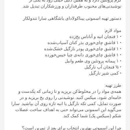
گرم پروتئین دارد و به همین دلیل خیلی زود به یکی از
نوشیدنی‌های محبوب طرفداران و ورزشکاران تبدیل شد.
دستور تهیه اسموتی پیناکولادای باشگاهی سارا تندولکار
مواد لازم:
• ۱ فنجان انبه و آناناس یخ‌زده
• ۱ قاشق چای‌خوری بذر کتان آسیاب‌شده
• ۱ قاشق چای‌خوری پودر نارگیل خشک‌شده
• ۱ قاشق چای‌خوری دانه‌ی چیا خیس‌خورده
• ۱ پیمانه پروتئین وی طعم وانیل
• ½ فنجان آب نارگیل
• کمی شیر نارگیل
طرز تهیه:
همه‌ی مواد را در مخلوط‌کن بریزید و تا زمانی که یکدست و
خامه‌ای شود، میکس کنید. نوشیدنی را روی یخ بریزید و در
صورت تمایل، کمی تکه نارگیل یا انبه تازه روی آن بپاشید. سارا
می‌گوید این اسموتی می‌تواند حتی به اهداف ساخت عضلات
شکم (سیکس پک) شما کمک کند.
چرا این اسموتی بهترین انتخاب برای بعد از تمرین است؟