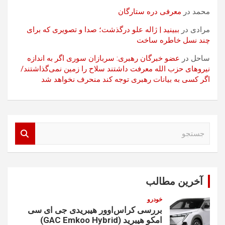
محمد
در
معرفی دره ستارگان
مرادی
در
ببینید | ژاله علو درگذشت؛ صدا و تصویری که برای
چند نسل خاطره ساخت
ساحل
در
عضو خبرگان رهبری: سربازان سوری اگر به اندازه
نیروهای حزب الله معرفت داشتند سلاح را زمین نمی‌گذاشتند/
اگر کسی به بیانات رهبری توجه کند منحرف نخواهد شد
ج
س
ت
ج
و
آخرین مطالب
خودرو
بررسی کراس‌اوور هیبریدی جی ای سی
امکو هیبرید (GAC Emkoo Hybrid)