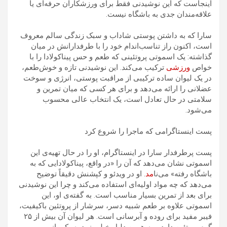
اینجاست که این نوشیدنی فقط برای ورزشکاران حرفه‌ای یا
علاقه‌مندان جدی به باشگاه نیست.
سارا که به داشتن پوستی شاداب و سبک زندگی سالم معروف
است، اکنون راز تناسب‌اندام خود را با طرفدارانش در میان
گذاشته: یک اسموتی پروتئینی که طعم و حس پیناکولادا را با
خواص
ورزشی
ترکیب می‌کند. این نوشیدنی تازه‌ و خوش‌طعم،
در یک لیوان ساده ترکیبی از مراقبت پوستی، انرژی و سوخت
عضلانی را ارائه می‌دهد و برای هر کسی که میان تمرین و
سلامتی در حال تعادل است، یک انتخاب عالی محسوب
می‌شود.
پست اینستاگرامی که ماجرا را شروع کرد
پست پرطرفدار سارا در اینستاگرام، او را در حال تهیه‌ی این
اسموتی نشان می‌دهد که آن را «در واقع، پیناکولادایی که به
باشگاه رفته» می‌نا
مد
. او در ویدئو و کپشنش دقیقاً توضیح
می‌دهد که چه مواد اولیه‌ای استفاده می‌کند و چرا این نوشیدنی
برای بعد از تمرین بسیار مناسب است. به گفته‌ی او، این
اسموتی علاوه بر طعم شبیه دسر، سرشار از پروتئین باکیفیت،
فیبر مفید برای روده و آبرسانی است. هر لیوان آن بیش از ۲۵