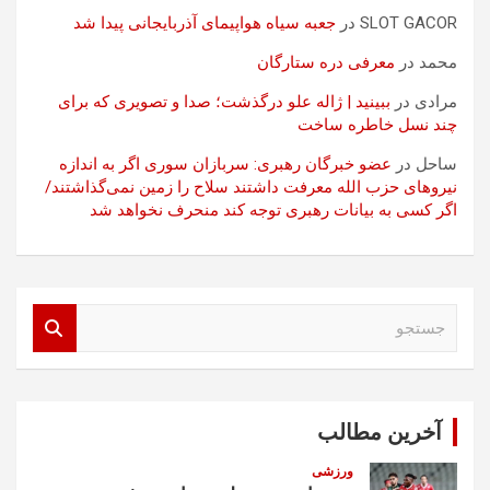
SLOT GACOR
در
جعبه سیاه هواپیمای آذربایجانی پیدا شد
محمد
در
معرفی دره ستارگان
مرادی
در
ببینید | ژاله علو درگذشت؛ صدا و تصویری که برای
چند نسل خاطره ساخت
ساحل
در
عضو خبرگان رهبری: سربازان سوری اگر به اندازه
نیروهای حزب الله معرفت داشتند سلاح را زمین نمی‌گذاشتند/
اگر کسی به بیانات رهبری توجه کند منحرف نخواهد شد
ج
س
ت
ج
و
آخرین مطالب
ورزشی