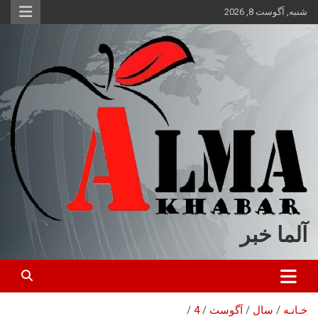
ه
شنبه, آگوست 8, 2026
حتوا
روید
آلما خبر
خـانـه
سال
آگوست
4