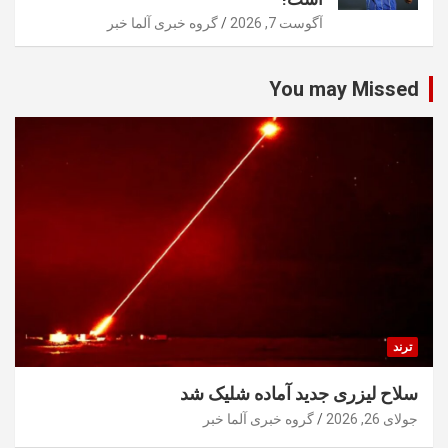
آگوست 7, 2026
گروه خبری آلما خبر
You may Missed
ترند
سلاح لیزری جدید آماده شلیک شد
جولای 26, 2026
گروه خبری آلما خبر