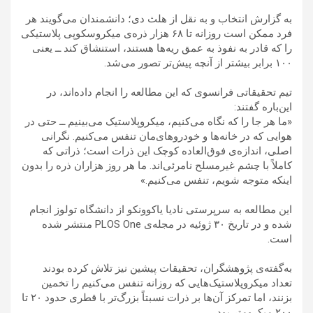
به گزارش انتخاب و به نقل از هلث دی؛ دانشمندان می‌گویند هر
فرد ممکن است روزانه تا ۶۸ هزار ذره‌ی میکروسکوپی پلاستیکی
را که قادر به نفوذ به عمق ریه‌ها هستند، استنشاق کند ــ یعنی
۱۰۰ برابر بیشتر از آنچه پیش‌تر تصور می‌شد.
تیم تحقیقاتی فرانسوی که این مطالعه را انجام داده‌اند، در
این‌باره گفتند:
«ما هر جا را که نگاه می‌کنیم، میکروپلاستیک می‌بینیم ــ حتی در
هوایی که در خانه‌ها و خودروهای‌مان تنفس می‌کنیم. نگرانی
اصلی، اندازه‌ی فوق‌العاده کوچک این ذرات است؛ ذراتی که
کاملاً با چشم غیرمسلح نامرئی‌اند. ما هر روز هزاران ذره را بدون
اینکه متوجه شویم، تنفس می‌کنیم.»
این مطالعه به سرپرستی نادیا یاکوونکو از دانشگاه تولوز انجام
شده و در تاریخ ۳۰ ژوئیه در مجله‌ی PLOS One منتشر شده
است.
به‌گفته‌ی پژوهشگران، تحقیقات پیشین نیز تلاش کرده بودند
تعداد میکروپلاستیک‌هایی که روزانه تنفس می‌کنیم را تخمین
بزنند، اما تمرکز آن‌ها بر ذرات نسبتاً بزرگ‌تر با قطری حدود ۲۰ تا
۲۰۰ میکرومتر بود.