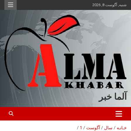
ه
شنبه, آگوست 8, 2026
حتوا
روید
آلما خبر
خـانـه
سال
آگوست
1