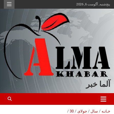
ه
پنج‌شنبه, آگوست 6, 2026
حتوا
روید
آلما خبر
خـانـه
سال
جولای
30