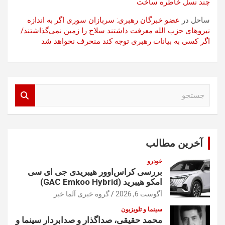
چند نسل خاطره ساخت
ساحل
در
عضو خبرگان رهبری: سربازان سوری اگر به اندازه
نیروهای حزب الله معرفت داشتند سلاح را زمین نمی‌گذاشتند/
اگر کسی به بیانات رهبری توجه کند منحرف نخواهد شد
ج
س
ت
ج
و
آخرین مطالب
خودرو
بررسی کراس‌اوور هیبریدی جی ای سی
امکو هیبرید (GAC Emkoo Hybrid)
آگوست 6, 2026
گروه خبری آلما خبر
سینما و تلویزیون
محمد حقیقی، صداگذار و صدابردار سینما و