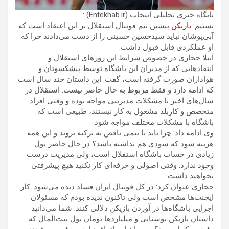
پایگاه خبری تحلیلی انتخاب (Entekhab.ir) :
تسنیم:
بازیکن
پیشین تیم فوتبال استقلال بر این اعتقاد است که
آبی‌پوشان نباید سیدحسین حسینی را از دست می‌دادند چرا که
او عملکردی قابل قبول داشت.
آتیلا حجازی در خصوص شرایط این روز‌های استقلال و
انتقاد‌هایی که از مدیران این باشگاه توسط پیشکسوتان و
هواداران صورت گرفته است، گفت: این داستان چند سال است
که ادامه دارد و فقط مربوط به حال حاضر نیست. استقلال در
سال‌های اخیر با مشکلات مدیریتی مواجه بوده و وقتی افراد
متخصص و کاربلد مشغول به کار نیستند، طبیعی است که
باشگاه با مشکلات مختلف مواجه شود.
وی ادامه داد: چرا باید با تیمی ناقص به ترکیه بروند و این همه
هزینه شود که سودی هم نداشته باشد؟ در حال حاضر پول
زیادی در حساب باشگاه استقلال است، ولی مدیریت درست
وجود ندارد. وقتی اصولی و حرفه‌ای کار نکنید هیچ پیشرفتی
نخواهید داشت.
حجازی عنوان کرد: در کل فوتبال ایران فساد دیده می‌شود. کار
ایجنت‌ها مشخص است ولی تاکنون ندیده بودم که مسئولان
اجرایی باشگاه‌ها در آوردن بازیکن دلالی کنند. شما می‌دانید
داستان بازیکن بوسنایی و میلیارد‌ها تومان پول بیت‌المال که