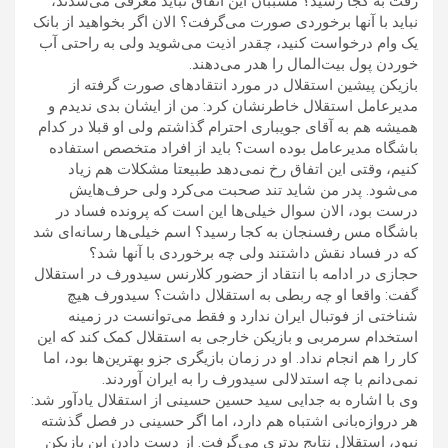
رفت به کجا رسید؟ مسببان این اتفاق نباید معرفی می‌شدند،
نباید با آنها برخوردی صورت می‌گرفت؟ الان اگر بخواهید از بانک
یک وام درخواست کنید، چقدر اذیت می‌شوید ولی به راحتی آب
خوردن پول بیت‌المال را هدر می‌دهند.
بازیکن پیشین استقلال در مورد انتقاد‌های صورت گرفته از
مدیرعامل استقلال خاطرنشان کرد: من از ایشان بدی ندیدم و
همیشه هم به آقای جویباری احترام گذاشتم ولی او قبلا در کدام
باشگاه مدیرعامل بوده است؟ باید از افراد متخصص استفاده
کنیم، وقتی این اتفاق رخ نمی‌دهد طبیعتا مشکلات هم زیاد
می‌شود. پدر من شاید تند صحبت می‌کرد ولی حرف‌هایش
درست بود، الان سوال خیلی‌ها این است که پرونده فساد در
باشگاه مس رفسنجان به کجا رسید؟ اسم خیلی‌ها رسانه‌ای شد
که در فساد نقش داشتند ولی چه برخوردی با آنها شد؟
حجازی در ادامه با انتقاد از حضور کلارنس سیدورف در استقلال
گفت: واقعا او چه ربطی به استقلال داشت؟ سیدورف هیچ
شناختی از فوتبال ایران ندارد و فقط می‌توانست در زمینه
استخدام سرمربی و بازیکن خارجی به استقلال کمک کند که این
کار را هم انجام نداد. او در زمان بازیگری جزو بهترین‌ها بود، اما
نمی‌دانم با چه استدلالی سیدورف را به ایران آوردند.
وی با اشاره به جدایی سید حسین حسینی از استقلال یادآور شد:
هر دروازه‌بانی اشتباه هم دارد، اما اگر حسینی در فصل گذشته
نبود، استقلال نتایج بدتری می‌گرفت. از دست دادن این بازیکن