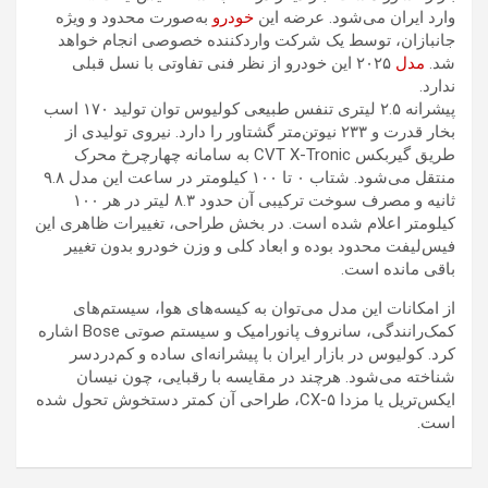
وارد ایران می‌شود. عرضه این
خودرو
به‌صورت محدود و ویژه
جانبازان، توسط یک شرکت واردکننده خصوصی انجام خواهد
شد.
مدل
۲۰۲۵ این خودرو از نظر فنی تفاوتی با نسل قبلی
ندارد.
پیشرانه ۲.۵ لیتری تنفس طبیعی کولیوس توان تولید ۱۷۰ اسب
بخار قدرت و ۲۳۳ نیوتن‌متر گشتاور را دارد. نیروی تولیدی از
طریق گیربکس CVT X-Tronic به سامانه چهارچرخ محرک
منتقل می‌شود. شتاب ۰ تا ۱۰۰ کیلومتر در ساعت این مدل ۹.۸
ثانیه و مصرف سوخت ترکیبی آن حدود ۸.۳ لیتر در هر ۱۰۰
کیلومتر اعلام شده است. در بخش طراحی، تغییرات ظاهری این
فیس‌لیفت محدود بوده و ابعاد کلی و وزن خودرو بدون تغییر
باقی مانده است.
از امکانات این مدل می‌توان به کیسه‌های هوا، سیستم‌های
کمک‌رانندگی، سانروف پانورامیک و سیستم صوتی Bose اشاره
کرد. کولیوس در بازار ایران با پیشرانه‌ای ساده و کم‌دردسر
شناخته می‌شود. هرچند در مقایسه با رقبایی، چون نیسان
ایکس‌تریل یا مزدا CX-۵، طراحی آن کمتر دستخوش تحول شده
است.