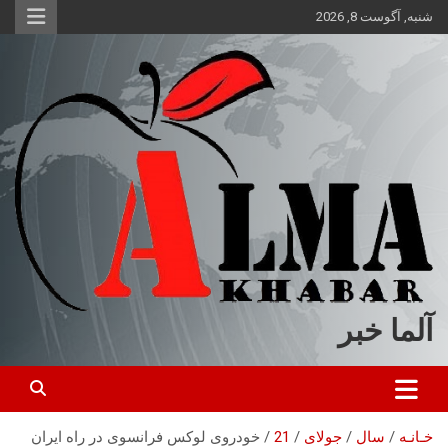
ه
شنبه, آگوست 8, 2026
حتوا
روید
آلما خبر
خـانـه
سال
جولای
21
خودروی لوکس فرانسوی در راه ایران