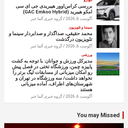
خودرو
بررسی کراس‌اوور هیبریدی جی ای سی
امکو هیبرید (GAC Emkoo Hybrid)
آگوست 6, 2026
گروه خبری آلما خبر
سینما و تلویزیون
محمد حقیقی، صداگذار و صدابردار سینما و
تلویزیون درگذشت
آگوست 6, 2026
گروه خبری آلما خبر
ورزشی
مدیرکل ورزش و جوانان: با توجه به کشت
پاییزه چمن، ورزشگاه تختی در فصل پیش
رو امکان میزبانی از مسابقات لیگ برتر را
نخواهد داشت/ سه ورزشگاه در تهران و
شهرستان‌های اطراف، آماده میزبانی
هستند
آگوست 6, 2026
گروه خبری آلما خبر
You may Missed