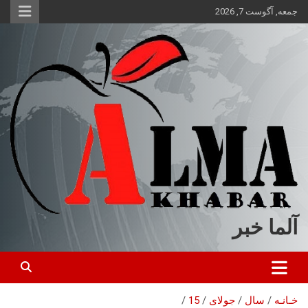
ه
جمعه, آگوست 7, 2026
حتوا
روید
آلما خبر
خـانـه
سال
جولای
15