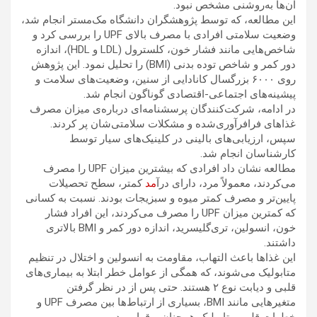
آن‌ها به‌روشنی مشخص نبود.
این مطالعه، که توسط پژوهشگران دانشگاه مک‌مستر انجام شد،
وضعیت سلامتی افرادی با مصرف بالای UPF را بررسی کرد و
شاخص‌هایی مانند فشار خون، کلسترول (LDL و HDL)، اندازه
دور کمر و شاخص توده بدنی (BMI) را تحلیل نمود. این پژوهش
روی ۶۰۰۰ بزرگسال کانادایی از سنین، وضعیت‌های سلامت و
پیشینه‌های اجتماعی-اقتصادی گوناگون انجام شد.
در ادامه، شرکت‌کنندگان پرسشنامه‌ای درباره‌ی میزان مصرف
غذاهای فرافرآوری‌شده و مشکلات سلامتی‌شان پر کردند.
سپس، ارزیابی‌های بالینی در کلینیک‌های سیار توسط
کارشناسان انجام شد.
مطالعه نشان داد افرادی که بیشترین میزان UPF را مصرف
می‌کردند، معمولاً مرد، دارای درآ
مد
کمتر، سطح تحصیلات
پایین‌تر و مصرف کمتر میوه و سبزیجات بودند. نسبت به کسانی
که کمترین میزان UPF را مصرف می‌کردند، این افراد فشار
خون، انسولین، تری‌گلیسرید، اندازه دور کمر و BMI بالاتری
داشتند.
این غذاها باعث التهاب، مقاومت به انسولین و اختلال در تنظیم
متابولیک می‌شوند، که همگی از عوامل خطر ابتلا به بیماری‌های
قلبی و دیابت نوع ۲ هستند. حتی پس از در نظر گرفتن
متغیرهایی مانند BMI، بسیاری از ارتباط‌ها بین مصرف UPF و