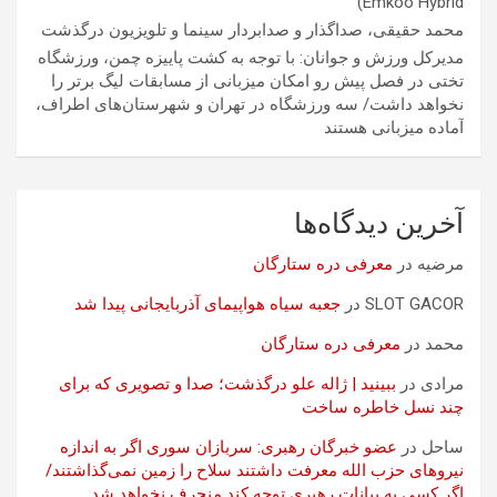
Emkoo Hybrid)
محمد حقیقی، صداگذار و صدابردار سینما و تلویزیون درگذشت
مدیرکل ورزش و جوانان: با توجه به کشت پاییزه چمن، ورزشگاه
تختی در فصل پیش رو امکان میزبانی از مسابقات لیگ برتر را
نخواهد داشت/ سه ورزشگاه در تهران و شهرستان‌های اطراف،
آماده میزبانی هستند
آخرین دیدگاه‌ها
مرضیه
در
معرفی دره ستارگان
SLOT GACOR
در
جعبه سیاه هواپیمای آذربایجانی پیدا شد
محمد
در
معرفی دره ستارگان
مرادی
در
ببینید | ژاله علو درگذشت؛ صدا و تصویری که برای
چند نسل خاطره ساخت
ساحل
در
عضو خبرگان رهبری: سربازان سوری اگر به اندازه
نیروهای حزب الله معرفت داشتند سلاح را زمین نمی‌گذاشتند/
اگر کسی به بیانات رهبری توجه کند منحرف نخواهد شد