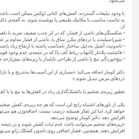
می‌شود.
با وجود تبلیغات گسترده، کفش‌های کتانی لوکس ممکن است باعث برو
به تناسب مناسب یا مکانیک طبیعی پا پوشیده شوند. به گفته‌ی دکتر
از:
• شکستگی‌های ناشی از فشار، که در اثر جذب ضعیف ضربه یا ناهم
• شین‌اسپلینت یا دردهای مکرر ساق پا، ناشی از فشار مداوم بر ع
• تاندونیت آشیل به‌دلیل ساختار نامناسب پاشنه یا ارتفاع زیاد پاشنه
• فاشئیت پلانتار (التهاب رباط کف پا) که در نتیجه‌ی عدم وجود ق
• پیچ‌خوردگی مچ پا ناشی از طراحی ناپایدار یا زیره‌های بیش‌ازحد 
دکتر کومار اضافه می‌کند: «بسیاری از این آسیب‌ها به‌تدریج و با نا
دردهای مزمن تبدیل شوند.»
چطور زیره‌ی ضخیم یا بالشتک‌گذاری زیاد در کفش‌ها به مچ پا یا کف
یکی از باورهای اشتباه رایج این است که هر چه زیره‌ی کفش ضخیم‌
خواهد کرد. اما این تفکر همیشه درست نیست. اضافه‌وزن هم می‌توان
افزایش دهد. دکتر کومار توضیح می‌دهد:
«زیره‌های ضخیم می‌توانند باعث عدم ثبات کفش شوند و در نتیجه 
افزایش دهند. همچنین، فشار اضافی روی تاندون کشکک زانو می‌توان