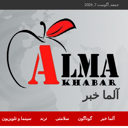
ه
جمعه, آگوست 7, 2026
حتوا
روید
آلما خبر
آلما خبر
گوناگون
سلامتی
ترند
سینما و تلویزیون