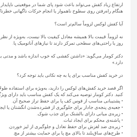
ارتفاع زیاد کفش می‌تواند باعث شود پای شما در موقعیتی ناپایدار ق
هنگام راه‌رفتن روی سطوح ناهموار یا انجام حرکات ناگهانی خطرناک
آیا کفش لوکس لزوماً سالم‌تر است؟
نه لزوماً. قیمت بالا همیشه معادل کیفیت بالا نیست، به‌ویژه از نظ
روز یا راحتی‌های سطحی تمرکز دارند تا نیازهای آناتومیک پا.
دکتر کومار می‌گوید: «داشتن کفشی که خوب اندازه باشد و مدتی با آ
دارد.»
در خرید کفش مناسب برای پا به چه نکاتی باید توجه کرد؟
اگر قصد خرید کفش‌های لوکس را دارید، به‌ویژه برای استفاده طولانی‌
کنید. دکتر کومار توصیه می‌کند که یک کفش مناسب باید دارای ویژگ
• پشتیبانی مناسب از قوس کف پا برای حفظ تراز صحیح آن.
• جعبه‌ی پنجه‌ی جادار برای جلوگیری از فشرده‌شدن انگشتان یا ایجا
• زیره‌ی میانی دارای بالشتک برای جذب شوک.
• پاشنه‌ی محکم برای ایجاد ثبات.
• زیره‌ی ضد لغزش برای حفظ تعادل و جلوگیری از لیز خوردن.
• طرح‌های ساق‌بلند تا بالای مچ پا برای حمایت بیشتر از مچ.