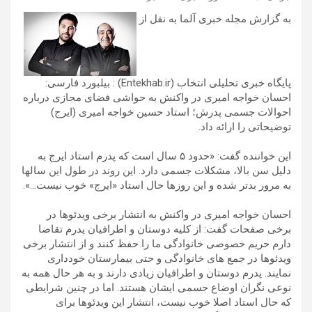
به گزارش مجله خبری آلما به نقل از
پایگاه خبری تحلیلی انتخاب (Entekhab.ir) : بیلبورد فارسی:
احسان خواجه امیری در واکنش به حواشی فضای مجازی درباره
احوالات جسمی پدرش؛ استاد حسین خواجه امیری (ایرج)
توضیحاتی را ارائه داد.
این خواننده گفت: «حدود ۵ سال است که پدرم استاد ایرج به
دلیل سن بالا، مشکلات جسمی دارد. این روند در طول این سالها
به مرور بدتر شده و این روزها حال استاد «ایرج» خوب نیست…».
احسان خواجه امیری در واکنش به انتشار برخی ویدئوها در
برخی صفحات گفت: از کلیه دوستان و اطرافیان پدرم تقاضا
دارم حریم خصوصی خانوادگی ما را حفظ کنند و از انتشار برخی
ویدئوها در جمع های خانوادگی و حتی بیمارستان خودداری
نمایند. پدرم دوستان و اطرافیان زیادی دارند و به هر حال همه به
نوعی نگران اوضاع جسمی ایشان هستند. اما در چنین شرایطی
که حال استاد اصلا خوب نیست، انتشار این ویدئوها برای