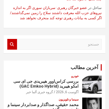
ساحل
در
عضو خبرگان رهبری: سربازان سوری اگر به اندازه
نیروهای حزب الله معرفت داشتند سلاح را زمین نمی‌گذاشتند/
اگر کسی به بیانات رهبری توجه کند منحرف نخواهد شد
ج
س
ت
ج
و
آخرین مطالب
خودرو
بررسی کراس‌اوور هیبریدی جی ای سی
امکو هیبرید (GAC Emkoo Hybrid)
آگوست 6, 2026
گروه خبری آلما خبر
سینما و تلویزیون
محمد حقیقی، صداگذار و صدابردار سینما و