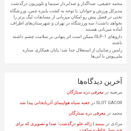
محمد حقیقی، صداگذار و صدابردار سینما و تلویزیون درگذشت
مدیرکل ورزش و جوانان: با توجه به کشت پاییزه چمن، ورزشگاه
تختی در فصل پیش رو امکان میزبانی از مسابقات لیگ برتر را
نخواهد داشت/ سه ورزشگاه در تهران و شهرستان‌های اطراف،
آماده میزبانی هستند
داروهای GLP-1 ممکن است اثر پنهانی بر سلامت چشم داشته
باشند
رامین رضاییان از استقلال جدا شد؛ پایان همکاری ستاره
ملی‌پوش با آبی‌ها
آخرین دیدگاه‌ها
مرضیه
در
معرفی دره ستارگان
SLOT GACOR
در
جعبه سیاه هواپیمای آذربایجانی پیدا شد
محمد
در
معرفی دره ستارگان
مرادی
در
ببینید | ژاله علو درگذشت؛ صدا و تصویری که برای
چند نسل خاطره ساخت