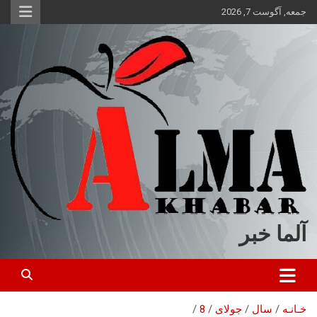
ه
جمعه, آگوست 7, 2026
حتوا
روید
آلما خبر
خـانـه
سال
جولای
8