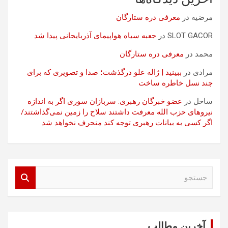
مرضیه
در
معرفی دره ستارگان
SLOT GACOR
در
جعبه سیاه هواپیمای آذربایجانی پیدا شد
محمد
در
معرفی دره ستارگان
مرادی
در
ببینید | ژاله علو درگذشت؛ صدا و تصویری که برای
چند نسل خاطره ساخت
ساحل
در
عضو خبرگان رهبری: سربازان سوری اگر به اندازه
نیروهای حزب الله معرفت داشتند سلاح را زمین نمی‌گذاشتند/
اگر کسی به بیانات رهبری توجه کند منحرف نخواهد شد
ج
س
ت
ج
و
آخرین مطالب