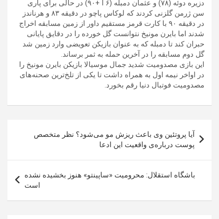
دزیره دوئه (۷۸) و عثمان دمبله (۶ ا +۹۰) در حالی برای پاری
سن ژرمن گلزنی کردند که لوکاس پاچو در دقیقه ۸۳ و هرناندز
در دقیقه ۹۰ با کارت قرمز مستقیم داور از زمین مسابقه اخراج
شدند اما بایرن مونیخ نتوانست گل خورده را در دقایق پایانی
حبران کند تا دمبله که به عنوان بازیکن تعویضی وارد زمین شد
گل دوم مسابقه را در آخرین حمله به ثمر برساند.
این بازی مصدومیت شدید جمال موسیالا بازیکن بایرن مونیخ را
در اواخر نیمه اول به همراه داشت تا یکی از تلخ‌ترین صحنه‌های
مصدومیت فوتبال دنیا رقم بخورد.
راهبری
آیا پروتئین وی باعث ریزش مو می‌شود؟ نظر متخصص
نوشته
پوست درباره‌ی واقعیت این ادعا
باشگاه استقلال: محرومیت «ساپینتو» هنوز بخشیده نشده
است