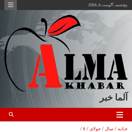
ه
پنج‌شنبه, آگوست 6, 2026
حتوا
روید
آلما خبر
خـانـه
سال
جولای
6