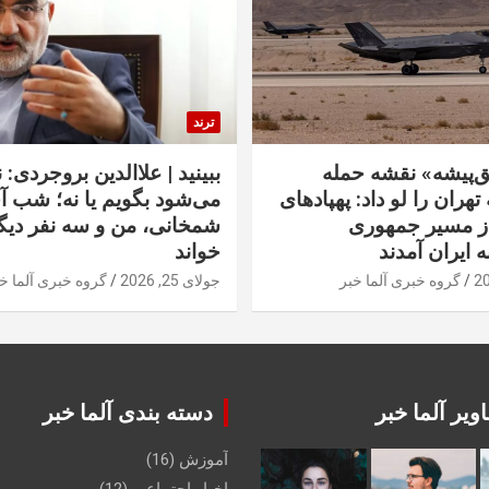
ترند
‌پیشه» نقشه حمله
ببینید | علاالدین بروجردی: 
تهران را لو داد: پهپادهای
می‌شود بگویم یا نه؛ شب آ
از مسیر جمهوری
شمخانی، من و سه نفر دیگر
ه ایران آمدند
خواند
گروه خبری آلما خبر
جولای 25, 2026
گروه خبری آلما خ
ویر آلما خبر
دسته بندی آلما خبر
آموزش
(16)