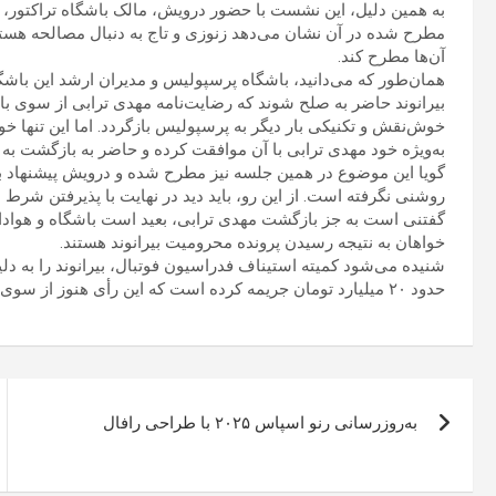
به همین دلیل، این نشست با حضور درویش، مالک باشگاه تراکتور،
مطرح شده در آن نشان می‌دهد زنوزی و تاج به دنبال مصالحه هستند
آن‌ها مطرح کند.
همان‌طور که می‌دانید، باشگاه پرسپولیس و مدیران ارشد این باشگا
بیرانوند حاضر به صلح شوند که رضایت‌نامه مهدی ترابی از سوی ب
خوش‌نقش و تکنیکی بار دیگر به پرسپولیس بازگردد. اما این تنها
به‌ویژه خود مهدی ترابی با آن موافقت کرده و حاضر به بازگشت به 
گویا این موضوع در همین جلسه نیز مطرح شده و درویش پیشنهاد ب
روشنی نگرفته است. از این رو، باید دید در نهایت با پذیرفتن شر
گفتنی است به جز بازگشت مهدی ترابی، بعید است باشگاه و هواد
خواهان به نتیجه رسیدن پرونده محرومیت بیرانوند هستند.
شنیده می‌شود کمیته استیناف فدراسیون فوتبال، بیرانوند را به دل
حدود ۲۰ میلیارد تومان جریمه کرده است که این رأی هنوز از سوی فدراسیون به طرفین ابلاغ نشده است.
راهبری
به‌روزرسانی رنو اسپاس ۲۰۲۵ با طراحی رافال
نوشته