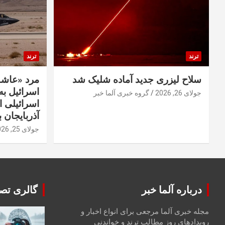
ترند
ترند
سلاح لیزری جدید آماده شلیک شد
مرد «عاشق
اسرائیل به 
جولای 26, 2026
گروه خبری آلما خبر
اسرائیلی 
آذربایجان ب
جولای 25, 2026
درباره آلما خبر
گالری تصا
مجله خبری آلما مرجعی برای انواع اخبار و
رویدادهای روز مطالب ترند و خواندنی