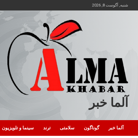
ه
شنبه, آگوست 8, 2026
حتوا
روید
آلما خبر
آلما خبر
گوناگون
سلامتی
ترند
سینما و تلویزیون