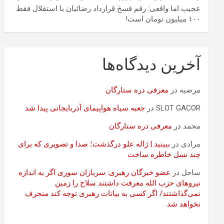
عجیب اما واقعی: رقم فسخ قرارداد رضائیان با استقلال فقط
۱۰۰ میلیون تومان است!
آخرین دیدگاه‌ها
مرضیه
در
معرفی دره ستارگان
SLOT GACOR
در
جعبه سیاه هواپیمای آذربایجانی پیدا شد
محمد
در
معرفی دره ستارگان
مرادی
در
ببینید | ژاله علو درگذشت؛ صدا و تصویری که برای
چند نسل خاطره ساخت
ساحل
در
عضو خبرگان رهبری: سربازان سوری اگر به اندازه
نیروهای حزب الله معرفت داشتند سلاح را زمین
نمی‌گذاشتند/ اگر کسی به بیانات رهبری توجه کند منحرف
نخواهد شد