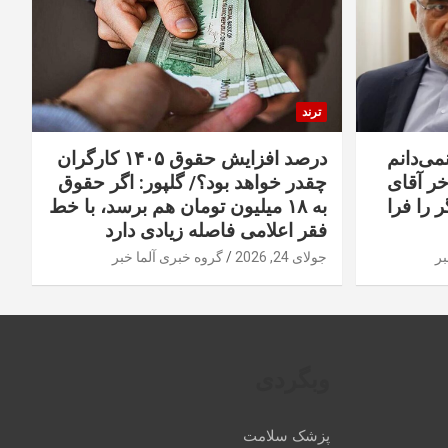
ترند
نمی‌دانم
درصد افزایش حقوق ۱۴۰۵ کارگران
خر آقای
چقدر خواهد بود؟/ گلپور: اگر حقوق
 را فرا
به ۱۸ میلیون تومان هم برسد، با خط
فقر اعلامی فاصله زیادی دارد
بر
جولای 24, 2026
گروه خبری آلما خبر
وبگردی
پزشک سلامت