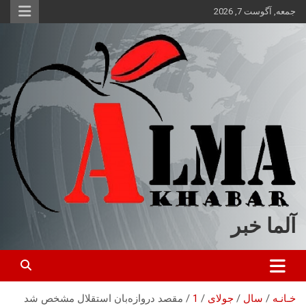
ه
جمعه, آگوست 7, 2026
حتوا
روید
آلما خبر
خـانـه
سال
جولای
1
مقصد دروازه‌بان استقلال مشخص شد