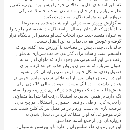
که تا برنامه های نقل و انتقالاتی خود را پیش ببرد. این تیم که زیر
نظر مازیار زارع در حال بسته شدن است، احتمالا به تازگی
دروازه بان سابق استقلال را به خدمت بگیرد.
به گزارش ورزش سه، در این باره شنیده شده محمدرضا
خالدآبادی که تابستان امسال از استقلال جدا شده، تیم ملوان را
به عنوان مقصد جدید خود انتخاب کند. او مدنظر این باشگاه قرار
گرفته و خودش هم بی تمایل به این انتقال نیست.
خالدآبادی چندی پیش در مصاحبه با “ورزش سه” گفته بود که
دانشجو است و شاید برای گذراندن خدمت سربازی به ملوان
رفت ولی این گمانه‌زنی هم وجود دارد که ملوان او را نه به
عنوان سرباز، که به عنوان بازیکن جذب خواهد کرد تا برای
فصول بعدی، مشکل حبیب فرعباسی برایشان تکرار نشود.
این دروازه بان جوان پیش از استقلالی شدن، نمایش خوبی در
هوادار داشت. او در لیگ بیست و دوم در حالی 16 بازی برای
بنفش‌ها انجام داد که موفق شد در 6 بازی دروازه خود را بسته
نگه دارد. بر همین اساس به استقلال رفت اما شرایط متفاوتی
را تجربه کرد. او طی دو فصل حضور در استقلال، در پنج بازی
فرصت بازی به دست آورد و در هر فصل نیز یک کلین شیت ثبت
کرد. موضوعی که او را متقاعد کرد برای تبدیل شدن به
دروازه‌بان اول از جمع آبی‌ها جدا شود.
این دروازه بان حالا شانس آن را دارد تا با پیوستن به ملوان،