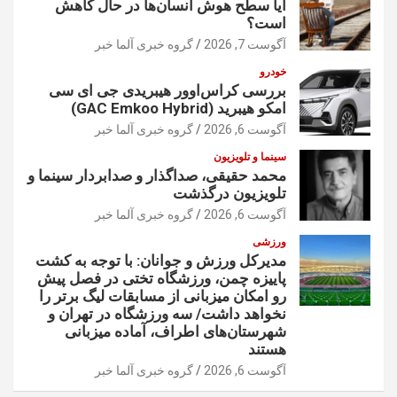
آیا سطح هوش انسان‌ها در حال کاهش
است؟
آگوست 7, 2026
گروه خبری آلما خبر
خودرو
بررسی کراس‌اوور هیبریدی جی ای سی
امکو هیبرید (GAC Emkoo Hybrid)
آگوست 6, 2026
گروه خبری آلما خبر
سینما و تلویزیون
محمد حقیقی، صداگذار و صدابردار سینما و
تلویزیون درگذشت
آگوست 6, 2026
گروه خبری آلما خبر
ورزشی
مدیرکل ورزش و جوانان: با توجه به کشت
پاییزه چمن، ورزشگاه تختی در فصل پیش
رو امکان میزبانی از مسابقات لیگ برتر را
نخواهد داشت/ سه ورزشگاه در تهران و
شهرستان‌های اطراف، آماده میزبانی
هستند
آگوست 6, 2026
گروه خبری آلما خبر