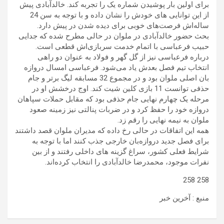
برای اولین بار پوشیدن شماره یک را تجربه کند. خالدآبادی پیش
از این توانایی های خودش را نشان داده و با توجه به سن 24
ساله‌اش فرصت‌های خوبی برای دیده شدن در پیش دارد.
بحث حضور خالدآبادی در ملوان در حالی مطرح شده که جدایی
حبیب فرعباسی با اتمام خدمت سربازی‌اش قطعی است.
درباره فرعباسی نیز از گل گهر و فولاد به عنوان دو راهی
انتخاب تیم فصل بعدش یاد می‌شود. فرعباسی امسال دروازه
بان اصلی ملوان بود و در مجموع 32 مسابقه لیگ برتر و جام
حذفی توانست 11 بازی کلین شیت کند. اوج درخشش او در
مرحله یک چهارم نهایی جام حذفی بود که مقابل حملات سپاهان
دروازه خود را حفظ کرد و در ضربات پنالتی نیز زمینه صعود
ملوان به نیمه نهایی را رقم زد.
همه این اتفاقات در حالی رخ داده که مدیران ملوان قصد داشتند
برای فصل جدید دروازه‌بان خارجی جذب کنند اما با توجه به
شرایط فعلی کشور، سراغ گزینه های داخلی رفتند و از بین
نفرات موجود، محمدرضا خالدآبادی را انتخاب کرده‌اند.
258 258
منبع : آخرین خبر