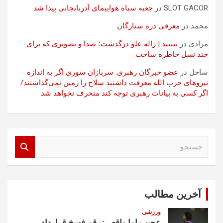
SLOT GACOR
در
جعبه سیاه هواپیمای آذربایجانی پیدا شد
محمد
در
معرفی دره ستارگان
مرادی
در
ببینید | ژاله علو درگذشت؛ صدا و تصویری که برای
چند نسل خاطره ساخت
ساحل
در
عضو خبرگان رهبری: سربازان سوری اگر به اندازه
نیروهای حزب الله معرفت داشتند سلاح را زمین نمی‌گذاشتند/
اگر کسی به بیانات رهبری توجه کند منحرف نخواهد شد
ج
س
ت
ج
و
آخرین مطالب
ورزشی
عجیب اما واقعی: رقم فسخ قرارداد