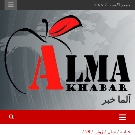
ه
جمعه, آگوست 7, 2026
حتوا
روید
آلما خبر
خـانـه
سال
ژوئن
28