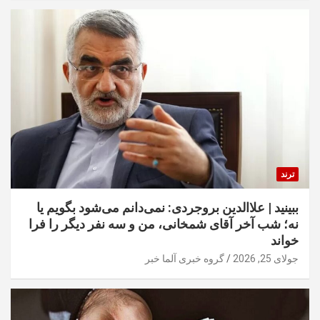
ترند
ببینید | علاالدین بروجردی: نمی‌دانم می‌شود بگویم یا
نه؛ شب آخر آقای شمخانی، من و سه نفر دیگر را فرا
خواند
جولای 25, 2026
گروه خبری آلما خبر