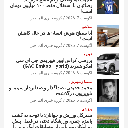
رضائیان با استقلال فقط ۱۰۰ میلیون تومان
است!
آگوست 7, 2026
گروه خبری آلما خبر
سلامتی
آیا سطح هوش انسان‌ها در حال کاهش
است؟
آگوست 7, 2026
گروه خبری آلما خبر
خودرو
بررسی کراس‌اوور هیبریدی جی ای سی
امکو هیبرید (GAC Emkoo Hybrid)
آگوست 6, 2026
گروه خبری آلما خبر
سینما و تلویزیون
محمد حقیقی، صداگذار و صدابردار سینما و
تلویزیون درگذشت
آگوست 6, 2026
گروه خبری آلما خبر
ورزشی
مدیرکل ورزش و جوانان: با توجه به کشت
پاییزه چمن، ورزشگاه تختی در فصل پیش
رو امکان میزبانی از مسابقات لیگ برتر را