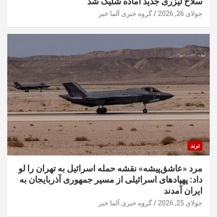
سلاح لیزری جدید آماده شلیک شد
جولای 26, 2026
گروه خبری آلما خبر
ترند
مرد «عاشق‌پیشه» نقشه حمله اسرائیل به تهران را لو
داد: پهپادهای اسرائیلی از مسیر جمهوری آذربایجان به
ایران آمدند
جولای 25, 2026
گروه خبری آلما خبر