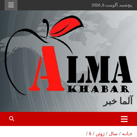
ه
پنج‌شنبه, آگوست 6, 2026
حتوا
روید
آلما خبر
خـانـه
سال
ژوئن
6