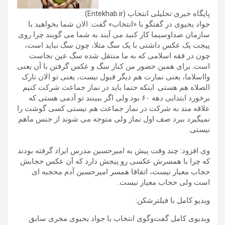
پایگاه خبری تحلیلی انتخاب (Entekhab.ir) :
جواد یحیوی در گفتگو با «انتخاب» گفت: الان شما بخواهید با
سازمان صداوسیما کار کنید می آیند به شما می گویند چرا روی
پیجت یک عکس داشتی با یک سگ مثلا، چون سگ نباید است،
چون در فقه اسلامی که به ما منتقل شده سگ عین نجاست
است. برای همین حضور من کنار سگ و عکس گرفتن با آن یعنی
وااسلاما، یعنی نمازت هم دیگر قبول نیست، یعنی تو الان تارک
الصلاه هم هستی. اینکه حتما باید در نماز جماعت شرکت کنیم
برخورد ابتدایی دهه ۶۰ بود ولی اگر ببینند تو آدمی هستی که
علاقه مند به شرکت در نماز جماعت هم نیستی کسی گوشت را
نمیگیرد ببرد صف اول نماز ولی متوجه می شوند از جنس ماهم
نیستی.
وی افزود: چند وقت پیش به امیرحسین مدرس ایراد گرفته بودند
که چرا با همسرش عکسی رو پیجش دارد که آن عکس حجابش
حجاب معیار نیست، اتفاقا همسر امیرحسین آدم محجبه ای
است ولی حجاب معیار نیست.
ویدیو کامل با فیلترشکن:
ویدیوی کامل گفت‌و‌گوی انتخاب با جواد یحیوی مجری سابق