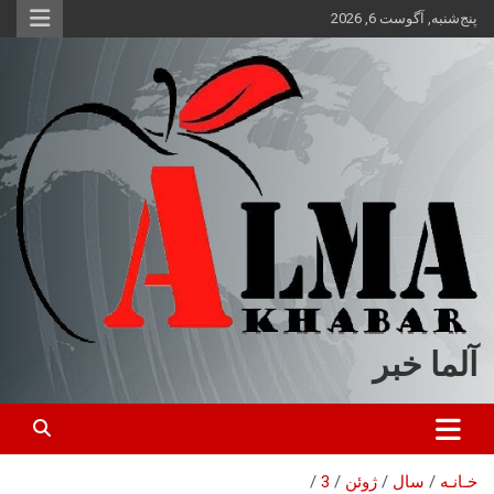
ه
پنج‌شنبه, آگوست 6, 2026
حتوا
روید
آلما خبر
خـانـه
سال
ژوئن
3