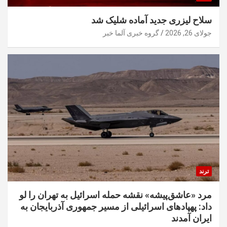
سلاح لیزری جدید آماده شلیک شد
جولای 26, 2026
گروه خبری آلما خبر
ترند
مرد «عاشق‌پیشه» نقشه حمله اسرائیل به تهران را لو
داد: پهپادهای اسرائیلی از مسیر جمهوری آذربایجان به
ایران آمدند