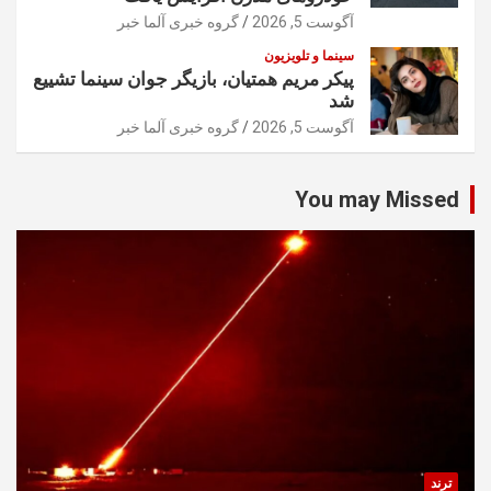
آگوست 5, 2026
گروه خبری آلما خبر
سینما و تلویزیون
پیکر مریم همتیان، بازیگر جوان سینما تشییع
شد
آگوست 5, 2026
گروه خبری آلما خبر
You may Missed
ترند