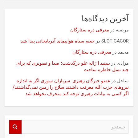
آخرین دیدگاه‌ها
مرضیه
در
معرفی دره ستارگان
SLOT GACOR
در
جعبه سیاه هواپیمای آذربایجانی پیدا شد
محمد
در
معرفی دره ستارگان
مرادی
در
ببینید | ژاله علو درگذشت؛ صدا و تصویری که برای
چند نسل خاطره ساخت
ساحل
در
عضو خبرگان رهبری: سربازان سوری اگر به اندازه
نیروهای حزب الله معرفت داشتند سلاح را زمین نمی‌گذاشتند/
اگر کسی به بیانات رهبری توجه کند منحرف نخواهد شد
ج
س
ت