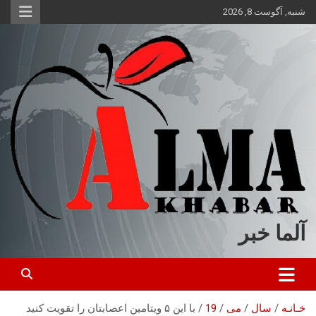
ه
شنبه, آگوست 8, 2026
حتوا
روید
آلما خبر
خـانـه
سال
می
19
با این ۵ ویتامین اعصابتان را تقویت کنید