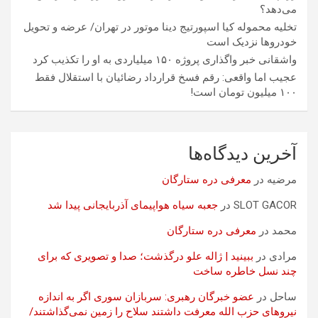
می‌دهد؟
تخلیه محموله کیا اسپورتیج دینا موتور در تهران/ عرضه و تحویل
خودروها نزدیک است
واشقانی خبر واگذاری پروژه ۱۵۰ میلیاردی به او را تکذیب کرد
عجیب اما واقعی: رقم فسخ قرارداد رضائیان با استقلال فقط
۱۰۰ میلیون تومان است!
آخرین دیدگاه‌ها
مرضیه
در
معرفی دره ستارگان
SLOT GACOR
در
جعبه سیاه هواپیمای آذربایجانی پیدا شد
محمد
در
معرفی دره ستارگان
مرادی
در
ببینید | ژاله علو درگذشت؛ صدا و تصویری که برای
چند نسل خاطره ساخت
ساحل
در
عضو خبرگان رهبری: سربازان سوری اگر به اندازه
نیروهای حزب الله معرفت داشتند سلاح را زمین نمی‌گذاشتند/