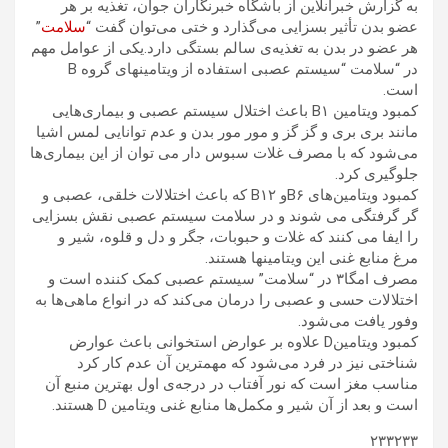
به گزارش خبرآنلاین از باشگاه خبرنگاران جوان، تغذیه بر هر
عضو بدن تأثیر بسزایی می‌گذارد و ختی می‌توان گفت “
سلامت
”
هر عضو در بدن به تغذیه‌ی سالم بستگی دارد.یکی از عوامل مهم
در “سلامت “سیستم عصبی استفاده از ویتامینهای گروه B
است.
کمبود ویتامین B۱ باعث اختلال سیستم عصبی و بیماری‌هایی
مانند بری بری و گز گز و مور مور بدن و عدم توانایی لمس اشیا
می‌شود که با مصرف غلات سبوس دار می توان از این بیماری‌ها
جلوگیری کرد.
کمبود ویتامین‌های B۶و B۱۲ که باعث اختلالات خلقی، عصبی و
گر گرفتگی می شوند و در سلامت سیستم عصبی نقش بسزایی
را ایفا می کنند که غلات و حبوبات، جگر و دل و قلوه، شیر و
مرغ منابع غنی این ویتامینها هستند.
مصرف امگا۳ در “سلامت” سیستم عصبی کمک کننده است و
اختلالات حسی و عصبی را درمان می‌کند که در انواع ماهی‌ها به
وفور یافت می‌شود.
کمبود ویتامینD علاوه بر عوارض استخوانی باعث عوارض
شناختی نیز در فرد می‌شود که مهمترین آن عدم کار کرد
مناسب مغز است که نور آفتاب در درجه‌ی اول بهترین منبع آن
است و بعد از آن شیر و مکمل‌ها منابع غنی ویتامین D هستند.
۲۳۳۲۳۳