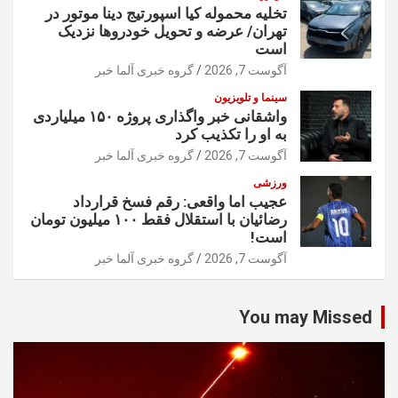
تخلیه محموله کیا اسپورتیج دینا موتور در
تهران/ عرضه و تحویل خودروها نزدیک
است
آگوست 7, 2026
گروه خبری آلما خبر
سینما و تلویزیون
واشقانی خبر واگذاری پروژه ۱۵۰ میلیاردی
به او را تکذیب کرد
آگوست 7, 2026
گروه خبری آلما خبر
ورزشی
عجیب اما واقعی: رقم فسخ قرارداد
رضائیان با استقلال فقط ۱۰۰ میلیون تومان
است!
آگوست 7, 2026
گروه خبری آلما خبر
You may Missed