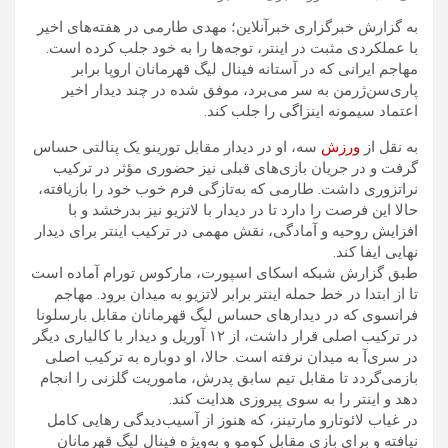
به گزارش خبرگزاری خبرآنلاین؛ مهدی طارمی در هفته‌های اخیر
با عملکردی مثبت در اینتر، توجه‌ها را به خود جلب کرده است.
مهاجم ایرانی که در آستانه فینال لیگ قهرمانان اروپا برابر
پاری‌سن‌ژرمن به سر می‌برد، موفق شده در چند دیدار اخیر
اعتماد سیمونه اینزاگی را جلب کند.
به نقل از
ورزش
سه، او در دیدار مقابل تورینو یک پنالتی حساس
گرفت و در جریان بازی‌های قبلی نیز حضوری مؤثر در ترکیب
نراتزوری داشت. طارمی که به‌تازگی فرم خوب خود را بازیافته،
حالا این فرصت را دارد تا در دیدار با لاتزیو نیز بدرخشد و با
افزایش روحیه و آمادگی، نقش مهمی در ترکیب اینتر برای دیدار
نهایی ایفا کند.
طبق گزارش شبکه اسکای اسپورت، مارکوس تورام آماده است
تا از ابتدا در خط حمله اینتر برابر لاتزیو به میدان برود. مهاجم
فرانسوی که در دیدارهای حساس لیگ قهرمانان مقابل بارسلونا
در ترکیب اصلی قرار داشت، از ۱۲ آوریل و دیدار با کالیاری دیگر
در سری‌آ به میدان نرفته است. حالا، او دوباره به ترکیب اصلی
بازمی‌گردد تا مقابل تیم سابق پدرش، ماموریت گلزنی را انجام
دهد و اینتر را به سوی پیروزی هدایت کند.
در غیاب لائوتارو مارتینز، که هنوز از آسیب‌دیدگی رهایی کامل
نیافته و برای بازی مقابل کومو و به‌ویژه فینال لیگ قهرمانان