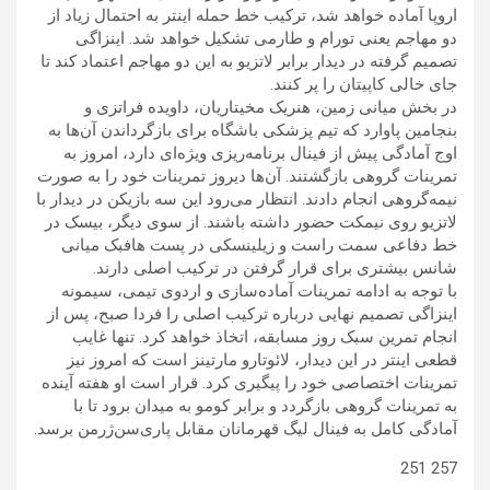
اروپا آماده خواهد شد، ترکیب خط حمله اینتر به احتمال زیاد از
دو مهاجم یعنی تورام و طارمی تشکیل خواهد شد. اینزاگی
تصمیم گرفته در دیدار برابر لاتزیو به این دو مهاجم اعتماد کند تا
جای خالی کاپیتان را پر کنند.
در بخش میانی زمین، هنریک مخیتاریان، داویده فراتزی و
بنجامین پاوارد که تیم پزشکی باشگاه برای بازگرداندن آن‌ها به
اوج آمادگی پیش از فینال برنامه‌ریزی ویژه‌ای دارد، امروز به
تمرینات گروهی بازگشتند. آن‌ها دیروز تمرینات خود را به صورت
نیمه‌گروهی انجام دادند. انتظار می‌رود این سه بازیکن در دیدار با
لاتزیو روی نیمکت حضور داشته باشند. از سوی دیگر، بیسک در
خط دفاعی سمت راست و زیلینسکی در پست هافبک میانی
شانس بیشتری برای قرار گرفتن در ترکیب اصلی دارند.
با توجه به ادامه تمرینات آماده‌سازی و اردوی تیمی، سیمونه
اینزاگی تصمیم نهایی درباره ترکیب اصلی را فردا صبح، پس از
انجام تمرین سبک روز مسابقه، اتخاذ خواهد کرد. تنها غایب
قطعی اینتر در این دیدار، لائوتارو مارتینز است که امروز نیز
تمرینات اختصاصی خود را پیگیری کرد. قرار است او هفته آینده
به تمرینات گروهی بازگردد و برابر کومو به میدان برود تا با
آمادگی کامل به فینال لیگ قهرمانان مقابل پاری‌سن‌ژرمن برسد.
257 251