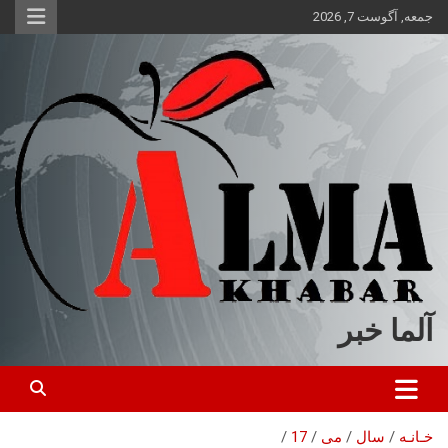
ه
جمعه, آگوست 7, 2026
حتوا
روید
آلما خبر
خـانـه
سال
می
17