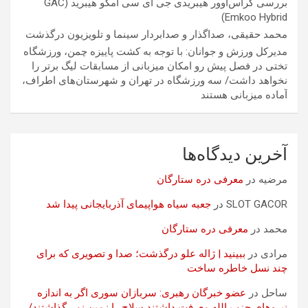
بررسی کراس‌اوور هیبریدی جی ای سی امکو هیبرید (GAC
Emkoo Hybrid)
محمد حقیقی، صداگذار و صدابردار سینما و تلویزیون درگذشت
مدیرکل ورزش و جوانان: با توجه به کشت پاییزه چمن، ورزشگاه
تختی در فصل پیش رو امکان میزبانی از مسابقات لیگ برتر را
نخواهد داشت/ سه ورزشگاه در تهران و شهرستان‌های اطراف،
آماده میزبانی هستند
آخرین دیدگاه‌ها
مرضیه
در
معرفی دره ستارگان
SLOT GACOR
در
جعبه سیاه هواپیمای آذربایجانی پیدا شد
محمد
در
معرفی دره ستارگان
مرادی
در
ببینید | ژاله علو درگذشت؛ صدا و تصویری که برای
چند نسل خاطره ساخت
ساحل
در
عضو خبرگان رهبری: سربازان سوری اگر به اندازه
نیروهای حزب الله معرفت داشتند سلاح را زمین نمی‌گذاشتند/