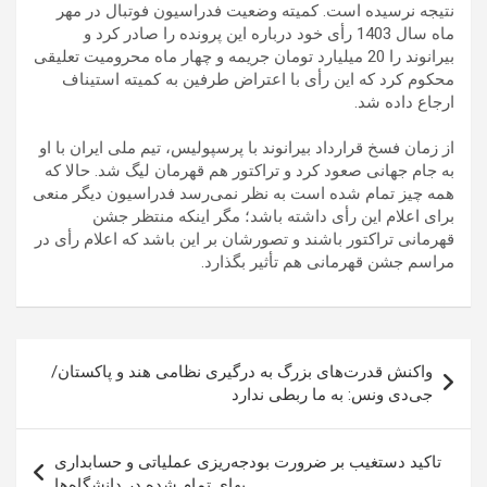
نتیجه نرسیده است. کمیته وضعیت فدراسیون فوتبال در مهر
ماه سال 1403 رأی خود درباره این پرونده را صادر کرد و
بیرانوند را 20 میلیارد تومان جریمه و چهار ماه محرومیت تعلیقی
محکوم کرد که این رأی با اعتراض طرفین به کمیته استیناف
ارجاع داده شد.
از زمان فسخ قرارداد بیرانوند با پرسپولیس، تیم ملی ایران با او
به جام جهانی صعود کرد و تراکتور هم قهرمان لیگ شد. حالا که
همه چیز تمام شده است به نظر نمی‌رسد فدراسیون دیگر منعی
برای اعلام این رأی داشته باشد؛ مگر اینکه منتظر جشن
قهرمانی تراکتور باشند و تصورشان بر این باشد که اعلام رأی در
مراسم جشن قهرمانی هم تأثیر بگذارد.
راهبری
واکنش قدرت‌های بزرگ به درگیری نظامی هند و پاکستان/
نوشته
جی‌دی ونس: به ما ربطی ندارد
تاکید دستغیب بر ضرورت بودجه‌ریزی عملیاتی و حسابداری
بهای تمام شده در دانشگاه‌ها