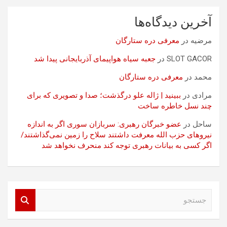
آخرین دیدگاه‌ها
مرضیه
در
معرفی دره ستارگان
SLOT GACOR
در
جعبه سیاه هواپیمای آذربایجانی پیدا شد
محمد
در
معرفی دره ستارگان
مرادی
در
ببینید | ژاله علو درگذشت؛ صدا و تصویری که برای
چند نسل خاطره ساخت
ساحل
در
عضو خبرگان رهبری: سربازان سوری اگر به اندازه
نیروهای حزب الله معرفت داشتند سلاح را زمین نمی‌گذاشتند/
اگر کسی به بیانات رهبری توجه کند منحرف نخواهد شد
ج
س
ت
ج