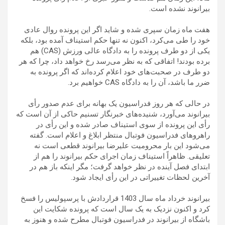
بیرانوند نشده است.
هفت ماه زمان سپری شده و شاید اگر این پرونده روال عادی
خود را طی می‌کرد، اکنون نه تنها حکم استیناف آمده بود، بلکه
یکی از دو طرف پرونده را به دادگاه عالی ورزش (CAS) هم
برده بودند! اتفاقی که به نظر می‌رسد رخ خواهد داد، چرا که هر
دو طرف در صحبت‌های خود اعلام کرده‌اند که اگر پرونده به
ضرر ما باشد، آن را به دادگاه CAS خواهیم برد.
در حالی که هر روز فدراسیون یک بهانه برای عدم صدور رأی
بیرانوند می‌آورد، شنیده‌های خبرنگار تسنیم حاکی از آن است که
رأی این پرونده از سوی استیناف صادر شده و این رأی در
راهروهای فدراسیون فوتبال منتظر ابلاغ و اعلام است. گفته
می‌شود این بار محرومیت علیرضا بیرانوند قطعی است نه
تعلیقی. ظاهراً استیناف زمان اجرای حکم بیرانوند را هم از
ابتدای فصل آینده در نظر خواهد گرفت؛ مگر اینکه باز هم در
آخرین لحظات تغییراتی در این رأی ایجاد شود.
بیرانوند خرداد ماه سال 1403 قراردادش با پرسپولیس را فسخ
کرد و اکنون نزدیک به یک سال است که پرونده شکایت این
باشگاه از بیرانوند در فدراسیون فوتبال مطرح شده و هنوز به