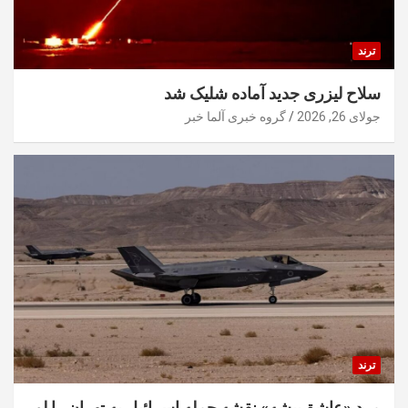
ترند
سلاح لیزری جدید آماده شلیک شد
جولای 26, 2026
گروه خبری آلما خبر
ترند
مرد «عاشق‌پیشه» نقشه حمله اسرائیل به تهران را لو