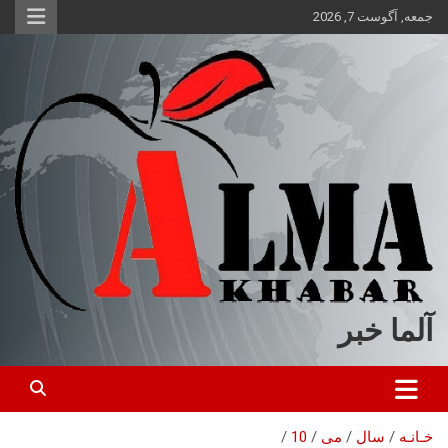
ه
جمعه, آگوست 7, 2026
حتوا
روید
آلما خبر
خـانـه
سال
می
10