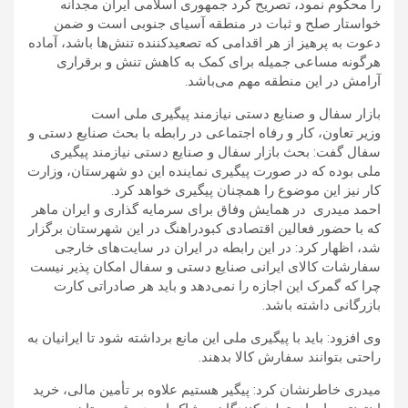
را محکوم نمود، تصریح کرد جمهوری اسلامی ایران مجدانه
خواستار صلح و ثبات در منطقه آسیای جنوبی است و ضمن
دعوت به پرهیز از هر اقدامی که تصعیدکننده تنش‌ها باشد، آماده
هرگونه مساعی جمیله برای کمک به کاهش تنش و برقراری
آرامش در این منطقه مهم می‌باشد.
بازار سفال و صنایع دستی نیازمند پیگیری ملی است
وزیر تعاون، کار و رفاه اجتماعی در رابطه با بحث صنایع دستی و
سفال گفت: بحث بازار سفال و صنایع دستی نیازمند پیگیری
ملی بوده که در صورت پیگیری نماینده این دو شهرستان، وزارت
کار نیز این موضوع را همچنان پیگیری خواهد کرد.
احمد میدری در همایش وفاق برای سرمایه گذاری و ایران ماهر
که با حضور فعالین اقتصادی کبودراهنگ در این شهرستان برگزار
شد، اظهار کرد: در این رابطه در ایران در سایت‌های خارجی
سفارشات کالای ایرانی صنایع دستی و سفال امکان پذیر نیست
چرا که گمرک این اجازه را نمی‌دهد و باید هر صادراتی کارت
بازرگانی داشته باشد.
وی افزود: باید با پیگیری ملی این مانع برداشته شود تا ایرانیان به
راحتی بتوانند سفارش کالا بدهند.
میدری خاطرنشان کرد: پیگیر هستیم علاوه بر تأمین مالی، خرید