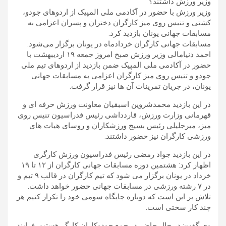
وزیر ورزش داشتند؟
وزیر ورزش با حضور در آکادمی ملی المپیک از اردوهای جودو،
کشتی و تنیس روی میز کارگران دختران و پسران اعزامی به
مسابقات جهانی یونان بازدید کرد.
مسابقات جهانی کارگران خردادماه در یونان برگزار می‌شود.
احمد دنیامالی وزیر ورزش صبح امروز جمعه ۱۹ اردیبهشت با
حضور در آکادمی ملی المپیک ضمن بازدید از اردوهای تیم ملی
جودو و تنیس روی میز کارگران اعزامی به مسابقات جهانی
یونان، در جریان تمرینات آن ها نیز قرار گرفت.
در این بازدید محمدشروین اسبقیان معاونت ورزش حرفه ای و
قهرمانی وزارت ورزش، قاردداشی رئیس فدراسیون تنیس روی
میز، میرجلیلی رئیس بسیج ورزشکاران و روسای هیات های
ورزشی کارگران نیز حضور داشتند.
در این بازدید جواد رمضی رئیس فدراسیون ورزش کارگری
اظهار کرد: هشتمین دوره مسابقات جهانی کارگران از ۱۲ تا ۱۹
خرداد در یونان برگزار می شود که تیم کارگران در قالب ۹ تیم و
در ۷ رشته ورزشی در مسابقات جهانی حضور خواهد داشت.
تلاش بر این است که دوباره جایگاه سومی خود را تکرار کنیم هر
چند کار سختی است.
وی گفت: در حال حاضر در جمع جودوکاران کارگر هستیم. فرایند