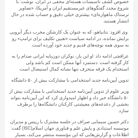
خصوص کشف تأسیسات هسته‌ای مخفی در ایران، نوشت: با
شروع مجدد گفتگوهای غیرمستقیم ایران و آمریکا، «تصاویر
ترسناک ماهواره‌ای» بیشتری خیلی دقیق و حساب شده در حال
انتشار هستند.
وی افزود: نتانیاهو، که به عنوان یک کارشکن مخرب دیگر آبرویی
برایش نمانده، در ادامه سیاست «تعیین تکلیف برای ترامپ» رو
به سوی همه نوچه‌های قدیم و جدید خود آورده است.
عراقچی ادامه داد: او این بار، نوکران دون‌پایه ایرانی صدام را به
کار گرفته است. دستمزد آنها ممکن است کم باشد ولی
استخدام یک فرقه منحرف تنها نشانه کمال استیصال است.
تدوین آیین‌نامه جدید استخدامی با مشارکت بیش از ۵۰ دانشگاه
وزیر علوم از تدوین آیین‌نامه جدید استخدامی با مشارکت بیش از
۵۰ دانشگاه خبر داد و اظهار امیدواری کرد که این آیین‌نامه بتواند
بخشی از دغدغه‌های معیشتی کارکنان دانشگاه‌ها را برطرف
سازد.
دکتر حسین سیمایی صراف در جلسه مشترک با رییس و مدیران
موسسه استنادی و پایش علم و فناوری جهان اسلام(ISC) گفت:
اطلاعات و گزارش‌هایی که این مؤسسه منتشر می‌کند، بسیار