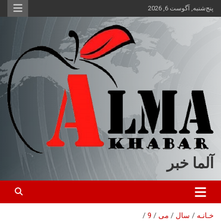
ه
پنج‌شنبه, آگوست 6, 2026
حتوا
روید
آلما خبر
خـانـه
سال
می
9