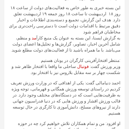
این بسته خبری به طور خاص به فعالیت‌های دولت از ساعت ۱۸
روز ۱۸ اردیبهشت تا ساعت ۱۸ روز جمعه ۱۹ اردیبهشت تعلق
دارد. هدف این گزارش، تجمیع و دسته‌بندی اطلاعات و اخبار
دقیق مرتبط با اقدامات دولت است تا دسترسی راحت‌تری برای
مخاطبان فراهم شود
به گزارش ایسنا،‌ این بسته به عنوان یک منبع کارآ
مد
و منظم،
شامل آخرین اخبار، تصاویر، گزارش‌ها و تحلیل‌ها اعضای دولت
می‌باشد. با ما همراه باشید تا از فعالیت‌های دولت مطلع شوید.
:منتظر افتخارآفرینی کارگران در یونان هستیم
وزیر ورزش گفت:
فوتبال
ساحلی ما واقعا با افتخار ظاهر شد و
شکست چهار بر سه مقابل بلاروس نیز با افتخار بود.
احمد دنیامالی گفت: یکی از اهدافی که در وزارت ورزش تعریف
کردیم در راستای توسعه ورزش همگانی و قهرمانی، توجه ویژه
به ظرفیت‌هایی است که در دستگاه‌های مختلف وجود دارد. در
قالب ورزش اقشار و ورزش هایی که در دنیا فدراسیون جهانی
دارند از نیروهای مسلح، دانش‌آموزی تا کارگری در حال توسعه
هستیم.
او افزود: من و تمام همکاران تلاش خواهیم کرد چه در حوزه