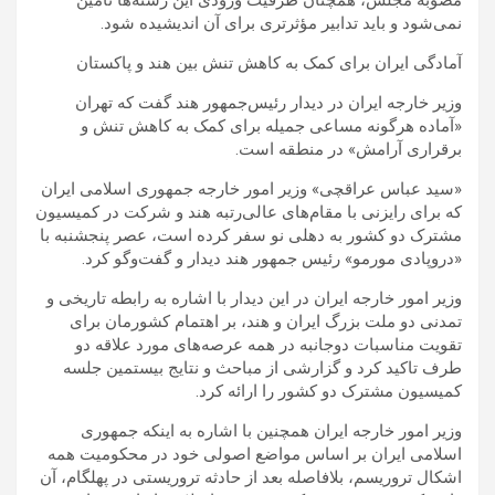
مصوبه مجلس، همچنان ظرفیت ورودی این رشته‌ها تأمین
نمی‌شود و باید تدابیر مؤثرتری برای آن اندیشیده شود.
آمادگی ایران برای کمک به کاهش تنش بین هند و پاکستان
وزیر خارجه ایران در دیدار رئیس‌جمهور هند گفت که تهران
«آماده هرگونه مساعی جمیله برای کمک به کاهش تنش و
برقراری آرامش» در منطقه است.
«سید عباس عراقچی» وزیر امور خارجه جمهوری اسلامی ایران
که برای رایزنی با مقام‌های عالی‌رتبه هند و شرکت در کمیسیون
مشترک دو کشور به دهلی نو سفر کرده است، عصر پنجشنبه با
«دروپادی مورمو» رئیس جمهور هند دیدار و گفت‌وگو کرد.
وزیر امور خارجه ایران در این دیدار با اشاره به رابطه تاریخی و
تمدنی دو ملت بزرگ ایران و هند، بر اهتمام کشورمان برای
تقویت مناسبات دوجانبه در همه عرصه‌های مورد علاقه دو
طرف تاکید کرد و گزارشی از مباحث و نتایج بیستمین جلسه
کمیسیون مشترک دو کشور را ارائه کرد.
وزیر امور خارجه ایران همچنین با اشاره به اینکه جمهوری
اسلامی ایران بر اساس مواضع اصولی خود در محکومیت همه
اشکال تروریسم، بلافاصله بعد از حادثه تروریستی در پهلگام، آن