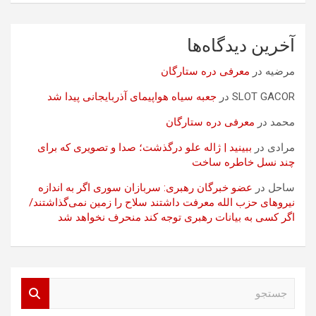
آخرین دیدگاه‌ها
مرضیه
در
معرفی دره ستارگان
SLOT GACOR
در
جعبه سیاه هواپیمای آذربایجانی پیدا شد
محمد
در
معرفی دره ستارگان
مرادی
در
ببینید | ژاله علو درگذشت؛ صدا و تصویری که برای
چند نسل خاطره ساخت
ساحل
در
عضو خبرگان رهبری: سربازان سوری اگر به اندازه
نیروهای حزب الله معرفت داشتند سلاح را زمین نمی‌گذاشتند/
اگر کسی به بیانات رهبری توجه کند منحرف نخواهد شد
ج
س
ت