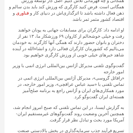
همگانی و چه قهرمانی تلاش کنیم. اصل کار توسعه ورزش
همگانی است. فرض کنید کارگری که ورزش کند باید بدن سالم و
ذهن فعال داشته باشد تا اثرگذاری‌اش در دنیای کار و
فناوری
و
اقتصاد کشور مثمر ثمر باشد.
او ادامه داد: کارگران برای مسابقات جهانی به یونان خواهند
رفت و خیلی خوشحالم از کاروان ۶۹ ورزشکار ما، ۱۳ نفر از
دختران و بانوان حضور دارند که همگی آنها کارگرند. به خودمان
می‌بالیم که کشورمان کارگران فعالی دارد و انشاءالله در آینده
شاهد خبرهای خیلی خوبی از ورزش کارگری خواهیم بود.
گفت‌وگوی تلفنی مدیرکل آژانس بین‌المللی انرژی اتمی با وزیر
امور خارجه
«رافائل گروسی»، مدیرکل آژانس بین‌المللی انرژی اتمی در
تماس تلفنی با «سید عباس عراقچی»، وزیر امور خارجه، در
مورد همکاری‌های ایران و آژانس راجع به برنامه صلح‌آمیز
هسته‌ای ایران گفت‌وگو کرد.
به گزارش ایسنا، در این تماس تلفنی که صبح امروز انجام شد،
همچنین آخرین وضعیت روند گفت‌وگوهای غیرمستقیم ایران-
آمریکا مورد بحث و تبادل نظر قرار گرفت.
تسریع فرآیند جذب سرمایه‌گذاری در بخش بالادستی صنعت