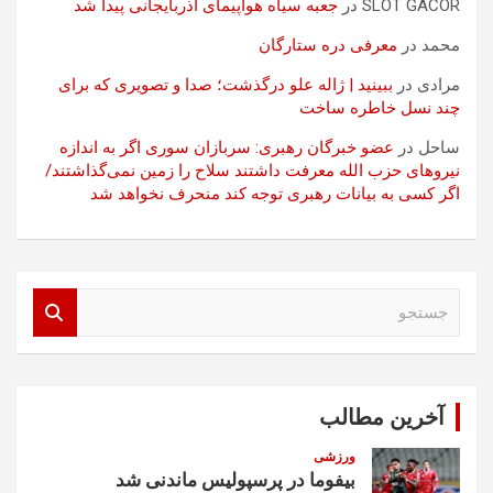
SLOT GACOR
در
جعبه سیاه هواپیمای آذربایجانی پیدا شد
محمد
در
معرفی دره ستارگان
مرادی
در
ببینید | ژاله علو درگذشت؛ صدا و تصویری که برای
چند نسل خاطره ساخت
ساحل
در
عضو خبرگان رهبری: سربازان سوری اگر به اندازه
نیروهای حزب الله معرفت داشتند سلاح را زمین نمی‌گذاشتند/
اگر کسی به بیانات رهبری توجه کند منحرف نخواهد شد
ج
س
ت
ج
و
آخرین مطالب
ورزشی
بیفوما در پرسپولیس ماندنی شد