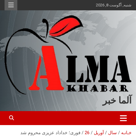
ه
شنبه, آگوست 8, 2026
حتوا
روید
آلما خبر
خـانـه
سال
آوریل
26
فوری؛ خداداد عزیزی محروم شد