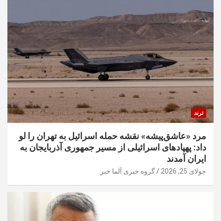
ترند
مرد «عاشق‌پیشه» نقشه حمله اسرائیل به تهران را لو
داد: پهپادهای اسرائیلی از مسیر جمهوری آذربایجان به
ایران آمدند
جولای 25, 2026
گروه خبری آلما خبر