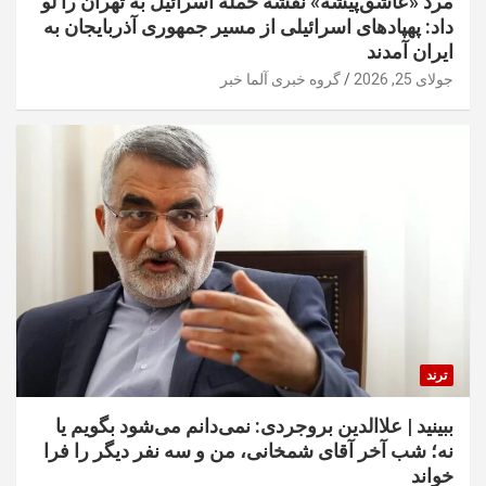
مرد «عاشق‌پیشه» نقشه حمله اسرائیل به تهران را لو
داد: پهپادهای اسرائیلی از مسیر جمهوری آذربایجان به
ایران آمدند
جولای 25, 2026
گروه خبری آلما خبر
ترند
ببینید | علاالدین بروجردی: نمی‌دانم می‌شود بگویم یا
نه؛ شب آخر آقای شمخانی، من و سه نفر دیگر را فرا
خواند