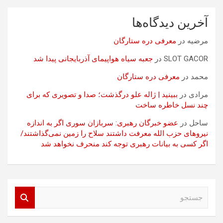
آخرین دیدگاه‌ها
مرضیه
در
معرفی دره ستارگان
SLOT GACOR
در
جعبه سیاه هواپیمای آذربایجانی پیدا شد
محمد
در
معرفی دره ستارگان
مرادی
در
ببینید | ژاله علو درگذشت؛ صدا و تصویری که برای
چند نسل خاطره ساخت
ساحل
در
عضو خبرگان رهبری: سربازان سوری اگر به اندازه
نیروهای حزب الله معرفت داشتند سلاح را زمین نمی‌گذاشتند/
اگر کسی به بیانات رهبری توجه کند منحرف نخواهد شد
ج
س
ت