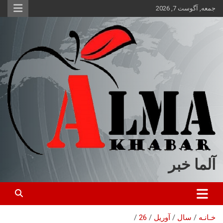
ه
جمعه, آگوست 7, 2026
حتوا
روید
آلما خبر
خـانـه
سال
آوریل
26