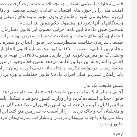
قانون مجازات اسلامی است و چنانچه اقدامات صورت گرفته به صور
امنیت ملی را در حوزه های اقتصادی، غذایی، زیست محیطی و دفاع
این بند محکوم می شود. رهاسازی بدون مجوز نمونه های ژنتیکی بی
زیستگاههای آنها شود نیز مشمول حکم همین بند است».
همچنین طبق ماده ۵ آیین نامه اجرایی مصوب این قا
انحصاری، گونه‌های حمایت و حفاظت‌شده یا در معرض تهدید براسا
طبیعی سازمان حفاظت محیط‌زیست ذیل قانون الحاق دو تبصره به
مجامع بین‌المللی ـ مصوب ۱۳۷۰ـ و فهرست ضمای
وحشی که در معرض نابودی قرار دارند ـ مصوب ۱۳۵۵ـ را تهیه، به‌روزرسانی و در اختیار دستگاه متولی قرار دهد».
آخانی با اشاره به این قوانین ادامه می‌دهد: همین خلا موجود در
محیط زیست درخواست کرده‌ام. متاسفانه ضعف این سازمان در ای
باید راهکار عملی و آسان اجرای ماده ۸ قانون حفاظت و بهره برداری منابع ژنتیکی را در دستور کار قرار دهد.
پلیس طبیعت یک نیاز
آخانی با بیان اینکه ما به پلیس طبیعت احتیاج داریم، ادامه می
قانون حجاب استفاده کرده و از وزارت کشور بخواهد با تشکیل پل
زباله پراکنان، گیاه و درخت کنان، آتش برافروزان، غذا دهندگان، پ
و متخلفان آب و خاک دزدی – را از آسیب به سرزمین منع کند. این 
بلکه می‌تواند با جذب نیروهای مردمی و مشارکت سازمان‌های مرد
جانوری شود.
۴۷۴۷