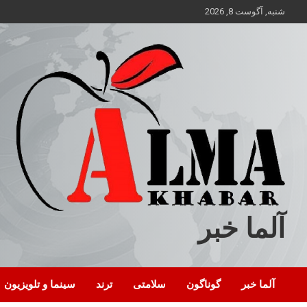
ه
شنبه, آگوست 8, 2026
حتوا
روید
آلما خبر
آلما خبر
گوناگون
سلامتی
ترند
سینما و تلویزیون