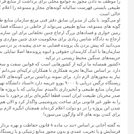
را موظف به دادن مجوز به جوامع محلی برای برداشت از منابع فر
طبیعی بایستی فهرست سالیانه گونه‌های مجاز و ممنوعه را اعلام 
خالی است.
او می‌گوید: با یکی از مدیران سابق دفتر فنی مرتع سازمان منا
گونه های ممنوعه، منابع طبیعی می‌تواند از خاطی در دستگاه قضای
رمین خواری و فسادهای بزرگ ارجاع چنین تخلفاتی برای این ساز
ارجاع به دادگاه شانس زیادی برای محکومیت جدی چنین مواردی وجود
می‌دانید که پیش بردن یک پرونده قضایی به حدی پیچیده، پر دردسر
سازمان‌ها با اندک کارمندان حقوقی و انبوه پرونده‌ها اصلا تمایلی به
جریمه‌های سنگین محیط زیستی در ترکیه
«کشور همسایه ما ترکیه از کشورهایی است که قوانین سفت و سخت
دارد. بر اساس سال‌ها تجربه همکاری با همکاران ترکیه‌ای می‌دانم
زیستگاه نرگس دریایی تا ۹۰۰۰ یورو جریمه دارد.»
سازمان منابع طبیعی و آبخیزداری ناامیدم. سازمانی که با پروژه 
را به طور غیر قانونی برای ساخت پتروشیمی واگذار کرد و الان هم
شدن این پروژه را در دو دولت اعلام کرده‌اند همچنان انگیزه لازم ب
برای کندن بوته های لاله واژگون می‌سوزد!