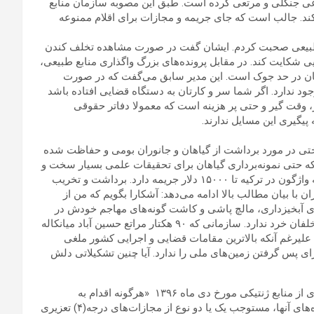
عی جنگلی و مرتعی کرده است. طبق این مصوبه سازمان منابع
کند. جالب است که جای جریمه و مجازات برای اقلام ممنوعه
بع طبیعی صحبت کردم. ایشان گفت در صورت مشاهده تخلف کندن
ی شکایت کند. در مقابل پرونده‌های بزرگ واگذاری منابع طبیعی،
مان در حد جوک است. این مدیر سابق می‌گفت که در صورت
 ندارد. اگر شما سر و کارتان به دستگاه قضایی افتاده باشد
، وقت گیر و حتی پر هزینه است که معمولا دفاتر حقوقی
 پیگیری این مسایل ندارند.
ی در مورد برداشت از گیاهان و جانوران بومی و حفاظت شده
 که حتی نمونه‌برداری گیاهان برای تحقیقات علمی بسیار سخت و
نیاز به مجوزهای لازم دارد. برای نمونه برداشتن برخی گونه‌های لاله واژگون در ترکیه تا ۱۵۰۰۰ دلار جریمه دارد. برداشت و تخریب
استاد دانشگاه تهران با بیان مطالب بالا ادامه می‌دهد: آشکارا بگویم که من از
های آبخیزداری، مالچ پاشی و کاشت گونه‌های مهاجم خودش در
صدر مخربان طبیعت ایران است قطعا انگیزه‌ای برای برخورد با متخلفان خرد ندارد. سازمانی که ۹۰ هکتار مراتع حسین آباد میانکاله
 علیرغم آنکه بالاترین مقامات قضایی و اجرایی کشور ملغی
رای پس گرفتن زمین‌های ملی را ندارد. آیا چنین تشکیلاتی دلش
به گفته آخانی بر اساس «بند ب ماده ۸ قانون حفاظت و بهره برداری از منابع ژنتیکی مورخ دی ماه ۱۳۹۶ «هرگونه اقدام به
فرسایش و یا تخریب عمدی و بدون مجوز منابع ژنتیکی و یا زیستگاه‌های آنها، مستوجب یک یا دو نوع از مجازات‌های درجه(۴) تعزیری