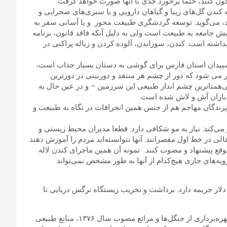
ژگون کنند، حتما برخورد جدی با آنها صورت خواهد گرفت.
 کندن گل‌های زیبا و گیاهان دارویی و یا سبزی‌های صحرایی و
د، می‌گوید: توسعه گردشگری طبیعت محور و یا آسانی سفر به
 جامعه به طبیعت است ولی به دلیل آنکه فاقد قانون، برنامه
شته است. کندن، سوزاندن، آلوده کردن و زباله پراکنی در
ت سپیدان استان فارس برای گوشی به دستان بسیار جذاب است،
 می شود که دور از چشم هر منتقد و دوربینی در دورترین
ه بی‌همتاترین چشم انداز طبیعی این سرزمین – و در عین حال به
دبازان آش و لاش شده است.
و پرندگان مهاجم هم از جنس همین انحرافات در نگاه به طبیعت و
ر می‌کند: نیاز به مو شکافی دارد. قطعا مدیران محیط زیستی و
 در خط اول مقصرانند. آنها نتوانسته‌اند مردم را آموزش دهند
 موقع پیشنهاد و مصوب کنند. نمونه آن همین ماجرای کندن لاله
یه‌های جاری هیچ‌کدام از آنها به طور مشخص نمی‌تواند
رای نمونه برداشتن برخی گونه‌های لاله واژگون در ترکیه تا ۱۵۰۰۰ دلار جریمه دارد. برداشت و تخریب زیستگاه نرگس دریایی تا
به گفته او ماده ۲ و تبصره ۷ قانون اصلاح ماده ۳ قانون حفاظت و بهره‌برداری از جنگل‌ها و مراتع مصوب سال ۱۳۷۶، منابع طبیعی