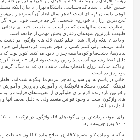
زیست افرادی را ببیند که اقدام به چیدن و یا خرید و فروش لاله وا
حسین آخانی، استاد گیاه‌شناسی دانشگاه تهران با بیان اینکه مسئله
کوهی داستان کهنه‌ای است که هر سال ابعاد آن گسترده‌تر می‌شو
یُمن بنزین ارزان با خودروی شخصی اگر چه فرصت خوبی برای گرایش
و نظارت است سالهاست که جز آسیب به طبیعت نتیجه‌ی چندانی ندا
طبیعت بازرترین نمودهای رفتاری بخش مهمی از جامعه است.
او با بیان اینکه وایرال شدن فیلم کندن لاله های واژگون در دش
ادامه می‌دهد: ولی کمتر کسی از حجم تخریب آفرودسوارانی خبردار
بیابان‌ها، دشت‌ها و کوه‌ها همه چیز را نابود می‌کنند. کویر لوت ک
دلیل فقط زیستی، آسیب پذیرترین زیست بوم ایران – توسط آفرو
او تاکید می‌کند: رواج ناهنجاری‌هایی مانند دادن غذا به سگ، گربه 
موجود زنده است.
آخانی در پاسخ به این سوال که چرا مردم ما اینگونه شده‌اند، اظها
فرهنگی کشور، دستگاه قانونگذاری و آموزش و پرورش و آموزش عالی
و قوانین بازدارنده لازم برای جلوگیری از تخریب‌های فزاینده را به
های واژگون است. با وجود قوانین متعدد ولی به دلیل ضعف آنها و رو
بازدارنده باشد.
ب
۹۰۰۰ یورو جریمه دارد.