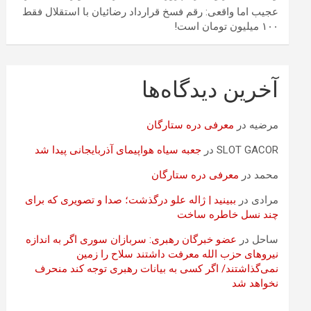
عجیب اما واقعی: رقم فسخ قرارداد رضائیان با استقلال فقط
۱۰۰ میلیون تومان است!
آخرین دیدگاه‌ها
مرضیه
در
معرفی دره ستارگان
SLOT GACOR
در
جعبه سیاه هواپیمای آذربایجانی پیدا شد
محمد
در
معرفی دره ستارگان
مرادی
در
ببینید | ژاله علو درگذشت؛ صدا و تصویری که برای
چند نسل خاطره ساخت
ساحل
در
عضو خبرگان رهبری: سربازان سوری اگر به اندازه
نیروهای حزب الله معرفت داشتند سلاح را زمین
نمی‌گذاشتند/ اگر کسی به بیانات رهبری توجه کند منحرف
نخواهد شد