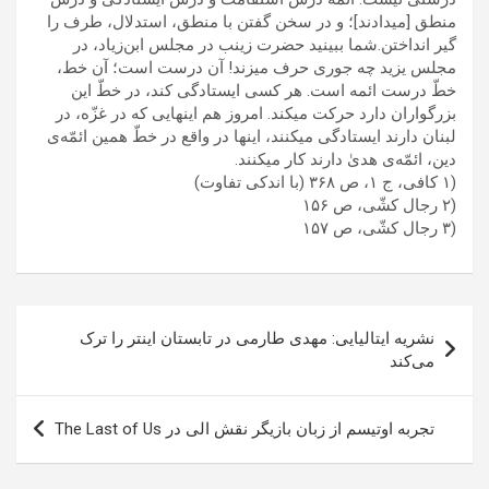
منطق [میدادند]؛ و در سخن گفتن با منطق، استدلال، طرف را
گیر انداختن.شما ببینید حضرت زینب در مجلس ابن‌زیاد، در
مجلس یزید چه جوری حرف میزند! آن درست است؛ آن خط،
خطّ درست ائمه است. هر کسی ایستادگی کند، در خطّ این
بزرگواران دارد حرکت میکند. امروز هم اینهایی که در غزّه، در
لبنان دارند ایستادگی میکنند، اینها در واقع در خطّ همین ائمّه‌ی
دین، ائمّه‌ی هدیٰ دارند کار میکنند.
(۱ کافی، ج ۱، ص ۳۶۸ (با اندکی تفاوت)
(۲ رجال کشّی، ص ۱۵۶
(۳ رجال کشّی، ص ۱۵۷
راهبری
نشریه ایتالیایی: مهدی طارمی در تابستان اینتر را ترک
نوشته
می‌کند
تجربه اوتیسم از زبان بازیگر نقش الی در The Last of Us