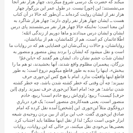
میکند که حضرت یک درسی شروع میکردند، چهار هزار نفر آنجا
می‌نشستند؛ این [جور] نیست. در طول عمر این بزرگوار چهار
هزار نفر از ایشان روایت کرده‌اند ــ آن‌طور که حالا در آن کتاب
هست ــ ایشان چهار هزار نفر راوی دارند؛ چهار هزار شاگرد به
این معنا است؛ نه‌اینکه حالا چهار هزار نفر می‌نشستند پای درس
ایشان و ایشان درس میدادند.و ماها دوریم از زندگی ائمّه؛
اطّلاعاتمان کم است، هم از کلماتشان، هم از بیاناتشان،
روایاتشان، و حالات زندگی‌شان.این قضایایی هم که در روایات ما
است و نقل میشود که ایشان را بردند پیش منصور و منصور به
ایشان شدّت خشم نشان داد، ایشان هم گفتند که «یابن‌عمّ!
بزرگان، پیغمبران مظلوم واقع شدند، آنها بخشیدند، تو هم ما را
ببخش»، اینها را بنده به طور قاطع میگویم دروغ است؛ به طور
قاطع اینها واقعیّت ندارد. امام با هیچ کس این‌جوری حرف
نمیزند؛ چه آن وقتی که خطر کشته شدن باشد، چه خطر کشته
شدن نباشد؛ هر چه؛ امام اصلاً این‌جوری حرف نمیزند. راوی [این
حرف] کیست؟ ربیع؛ راوی‌اش ربیع خادم است! ربیع، خادم
منصور است، یعنی همه‌کاره‌ی منصور است؛ یک فرد درباریِ
دروغگوی مثلاً این‌جوری. این [شخص] آمده نقل کرده که امام
صادق این‌جوری گفت. خب این برای از بین بردن روحیه‌ی شیعه
ابزار خوبی است دیگر؛ لذا از نقل اینها مطلقا باید اجتناب کرد.
بعضی‌ها بی‌خودی نقل میکنند، در حالی که این روایات، روایات
درستی نیست. ائمّه درس استقامت و درس ایستادگی و درس