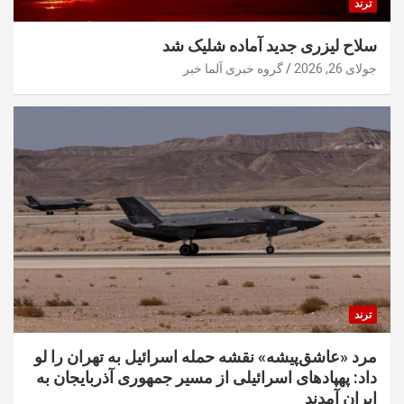
ترند
سلاح لیزری جدید آماده شلیک شد
جولای 26, 2026
گروه خبری آلما خبر
ترند
مرد «عاشق‌پیشه» نقشه حمله اسرائیل به تهران را لو
داد: پهپادهای اسرائیلی از مسیر جمهوری آذربایجان به
ایران آمدند