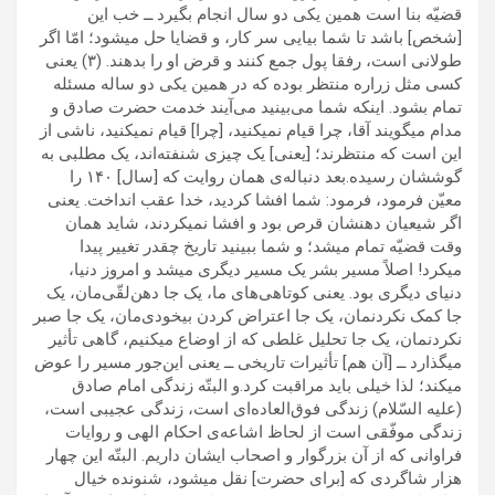
قضیّه بنا است همین یکی دو سال انجام بگیرد ــ خب این
[شخص] باشد تا شما بیایی سر کار، و قضایا حل میشود؛ امّا اگر
طولانی است، رفقا پول جمع کنند و قرض او را بدهند. (۳) یعنی
کسی مثل زراره منتظر بوده که در همین یکی دو ساله مسئله
تمام بشود. اینکه شما می‌بینید می‌آیند خدمت حضرت صادق و
مدام میگویند آقا، چرا قیام نمیکنید، [چرا] قیام نمیکنید، ناشی از
این است که منتظرند؛ [یعنی] یک چیزی شنفته‌اند، یک مطلبی به
گوششان رسیده.بعد دنباله‌ی همان روایت که [سال] ۱۴۰ را
معیّن فرمود، فرمود: شما افشا کردید، خدا عقب انداخت. یعنی
اگر شیعیان دهنشان قرص بود و افشا نمیکردند، شاید همان
وقت قضیّه تمام میشد؛ و شما ببینید تاریخ چقدر تغییر پیدا
میکرد! اصلاً مسیر بشر یک مسیر دیگری میشد و امروز دنیا،
دنیای دیگری بود. یعنی کوتاهی‌های ما، یک جا دهن‌لقّی‌مان، یک
جا کمک نکردنمان، یک جا اعتراض کردن بیخودی‌مان، یک جا صبر
نکردنمان، یک جا تحلیل غلطی که از اوضاع میکنیم، گاهی تأثیر
میگذارد ــ [آن هم] تأثیرات تاریخی ــ یعنی این‌جور مسیر را عوض
میکند؛ لذا خیلی باید مراقبت کرد.و البتّه زندگی امام صادق
(علیه السّلام) زندگی فوق‌العاده‌ای است، زندگی عجیبی است،
زندگی موفّقی است از لحاظ اشاعه‌ی احکام الهی و روایات
فراوانی که از آن بزرگوار و اصحاب ایشان داریم. البتّه این چهار
هزار شاگردی که [برای حضرت] نقل میشود، شنونده خیال