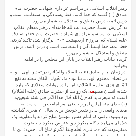
رهبر انقلاب اسلامی در مراسم عزاداری شهادت حضرت امام
صادق (ع) گفتند که خط ائمه، خط ایستادگی و استقامت است و
درس ائمه، درس منطق و استدلال به شمار می‌رود.
به گزارش ایسنا، حضرت آیت‌الله خامنه‌ای، رهبر معظم انقلاب
اسلامی، در مراسم عزاداری شهادت حضرت امام جعفر صادق
علیه‌السلام که امروز ۴ اردیبهشت ۱۴۰۴ برگزار شد، تاکید کردند:
خط ائمه، خط ایستادگی و استقامت است و درس ائمه، درس
منطق و استدلال به شمار می‌رود.
گزیده بیانات رهبر انقلاب در پایان این مجلس را در ادامه
بخوانید:
در زمان امام صادق (علیه الصلاة والسّلام) در تقدیر الهی ــ و نه
در قضای محتوم الهی ــ بنا بوده یک تحّولی اتّفاق بیفتد به نفع
ائمّه‌ی هدیٰ (علیهم السّلام). این را در روایات متعدّدی که وارد
شده، انسان میفه
مد
. یک روایت از حضرت صادق (علیه السّلام)
است که میفرماید که «اِنّ اللهَ قَدّرَ هذا الاَمرَ فی سَنَةِ سَبعین».
(۱) خدای متعال این امر را، یعنی امر امامت را ــ امامتِ به
معنای واقعی را ــ در تقدیر خودش برای سال ۷۰ هجری گذاشته
بود.ببینید؛ وقتی که امام حسن مجتبیٰ صلح کردند با معاویه، یک
عدّه‌ای می‌آمدند گله میکردند و اعتراض میکردند. حضرت
میفرمودند که: «ما تَدری لَعَلَّه فِتنَةٌ لَکُم وَ مَتاعٌ الی حین»؛ این تا
یک وقتی است، این موقّت است. یعنی در کلمات امام حسن