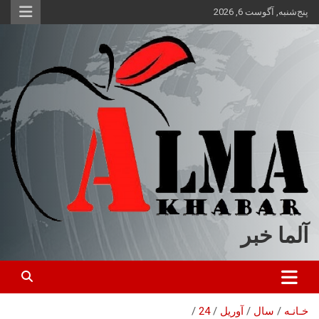
ه
پنج‌شنبه, آگوست 6, 2026
حتوا
روید
آلما خبر
خـانـه
سال
آوریل
24