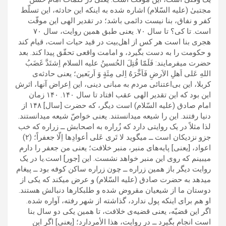
مجتبیٰ (علیه السّلام) اشاره شده به اینکه این حادثه، این تسلّط
کفر و نفاق، بنا نیست دائمی باشد؛ در تقدیر الهی این موقّت
است. تا کی؟ تا سال ۷۰. یعنی طبق همین روایت، سال ۷۰
هجری بنا است هر کس از اهل‌بیت در قید حیات است، قیام کند
و حکومت را به دست بگیرد، و امامت واقعی تحقّق پیدا کند. بعد
حضرت میفرمایند: فَلَمّا قُتِلَ الحُسینُ علیه السلام اِشتَدَّ غَضَبُ
اللهِ عَلی اَهلِ الاَرضِ فَاَخَّرَهُ اِلی مِئَةٍ وَ اَربَعین؛ یعنی حادثه‌ی
کربلا، این بی‌اعتنائی مردم به مبانی دینی، این اِعراض آنها، اثرش
این بود که این تقدیر الهی عقب افتاد تا سال ۱۴۰. ۱۴۰ زمان
امام صادق (علیه السّلام) است دیگر، که حضرت [سال] ۱۴۸ از
دنیا رفتند. این را شیعه میدانستند. یعنی خواصّ شیعه میدانستند.
لذا مثلاً در یک روایتی دارد که زُراره به اصحابش ــ زراره که خب
جزو نزدیکان است ــ میگوید لا تَری عَلی أعوادِها اِلّا جعفراً؛ (۲)
اعواد، [یعنی] پایه‌های منبر، منبر خلافت؛ یعنی من جعفر را دارم
میبینم که روی این منبر خواهد نشست. این [جور] است.یا در یک
روایت دیگر باز همین زراره ــ چون زراره ساکن کوفه بود ــ پیغام
میدهد به حضرت صادق (علیه‌ السّلام) و عرض میکند که یکی از
دوستان ما از شیعیان مقروض شده و طلبکارها دنبالش هستند.
او هم برای اینکه پول ندارد، گذاشته از شهر رفته، آواره شده.
اگر این قضیّه، یعنی قضیه‌ی خلافت، تا همین یکی دو سال بنا
است انجام بگیرد ــ در روایت، هذا الأمردارد؛ [یعنی] اگر این