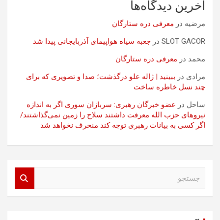
آخرین دیدگاه‌ها
مرضیه
در
معرفی دره ستارگان
SLOT GACOR
در
جعبه سیاه هواپیمای آذربایجانی پیدا شد
محمد
در
معرفی دره ستارگان
مرادی
در
ببینید | ژاله علو درگذشت؛ صدا و تصویری که برای
چند نسل خاطره ساخت
ساحل
در
عضو خبرگان رهبری: سربازان سوری اگر به اندازه
نیروهای حزب الله معرفت داشتند سلاح را زمین نمی‌گذاشتند/
اگر کسی به بیانات رهبری توجه کند منحرف نخواهد شد
ج
س
ت
ج
و