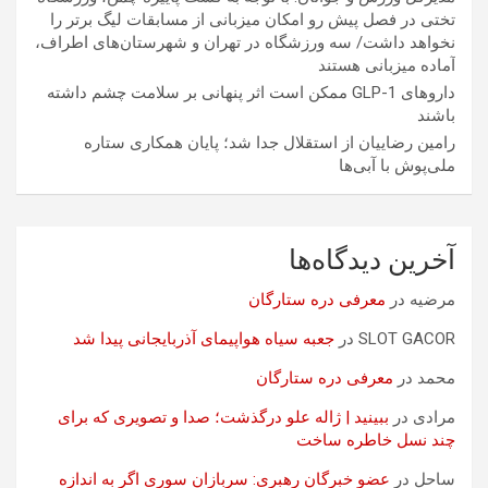
تختی در فصل پیش رو امکان میزبانی از مسابقات لیگ برتر را
نخواهد داشت/ سه ورزشگاه در تهران و شهرستان‌های اطراف،
آماده میزبانی هستند
داروهای GLP-1 ممکن است اثر پنهانی بر سلامت چشم داشته
باشند
رامین رضاییان از استقلال جدا شد؛ پایان همکاری ستاره
ملی‌پوش با آبی‌ها
آخرین دیدگاه‌ها
مرضیه
در
معرفی دره ستارگان
SLOT GACOR
در
جعبه سیاه هواپیمای آذربایجانی پیدا شد
محمد
در
معرفی دره ستارگان
مرادی
در
ببینید | ژاله علو درگذشت؛ صدا و تصویری که برای
چند نسل خاطره ساخت
ساحل
در
عضو خبرگان رهبری: سربازان سوری اگر به اندازه