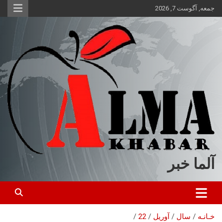
ه
جمعه, آگوست 7, 2026
حتوا
روید
آلما خبر
خـانـه
سال
آوریل
22